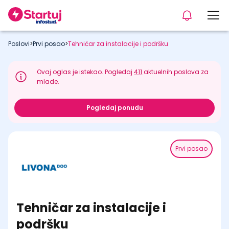
Poslovi
>
Prvi posao
>
Tehničar za instalacije i podršku
Ovaj oglas je istekao. Pogledaj
411
aktuelnih poslova za
mlade.
Pogledaj ponudu
Prvi posao
Tehničar za instalacije i
podršku