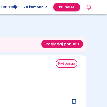
ijentacija
Za kompanije
Prijavi se
Pogledaj ponudu
Prvi posao