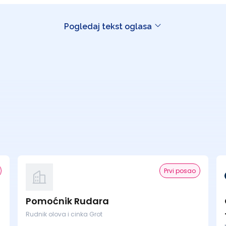
Pogledaj tekst oglasa
Prvi posao
Pomoćnik Rudara
Rudnik olova i cinka Grot