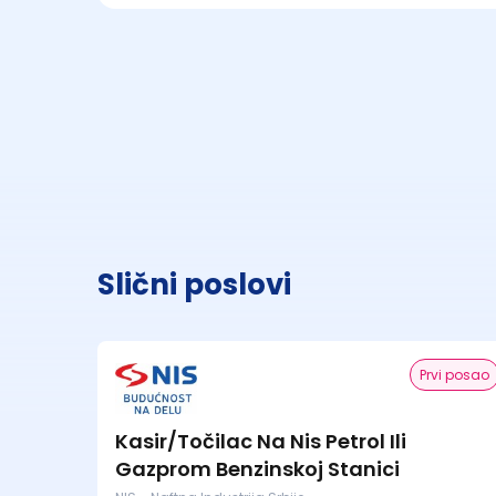
Slični poslovi
Prvi posao
Kasir/Točilac Na Nis Petrol Ili
Gazprom Benzinskoj Stanici