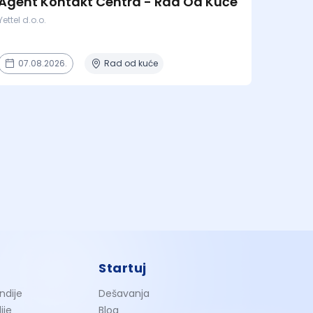
Agent Kontakt Centra - Rad Od Kuće
Yettel d.o.o.
07.08.2026.
Rad od kuće
Startuj
ndije
Dešavanja
ije
Blog