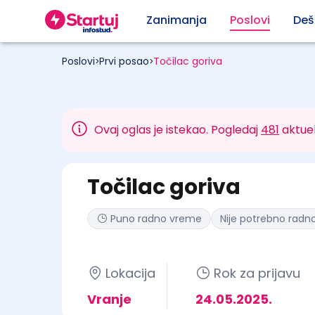
Zanimanja
Poslovi
Deš
Poslovi
Prvi posao
Točilac goriva
>
>
Ovaj oglas je istekao. Pogledaj
481
aktuel
Točilac goriva
Puno radno vreme
Nije potrebno radno
Lokacija
Rok za prijavu
Vranje
24.05.2025.