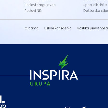
Poslovi Kragujevac
Specijalističke
Poslovi Niš
Doktorske stip
O nama
Uslovi korišćenja
Politika privatnosti