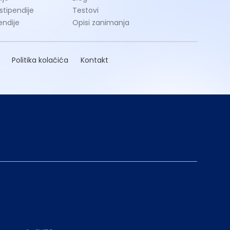
 stipendije
Testovi
endije
Opisi zanimanja
Politika kolačića
Kontakt