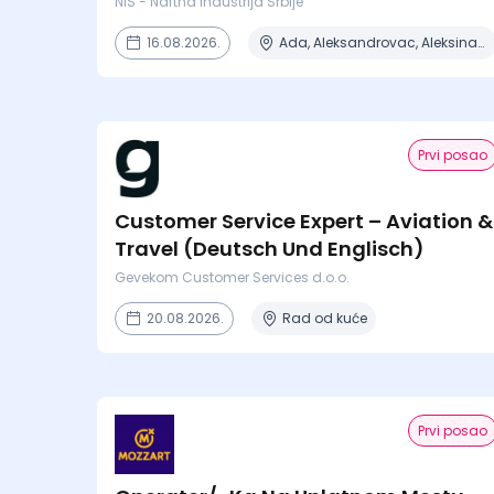
NIS - Naftna Industrija Srbije
16.08.2026.
Ada, Aleksandrovac, Aleksinac, Alibunar, Apatin + 206 mesta
Prvi posao
Customer Service Expert – Aviation &
Travel (Deutsch Und Englisch)
Gevekom Customer Services d.o.o.
20.08.2026.
Rad od kuće
Prvi posao