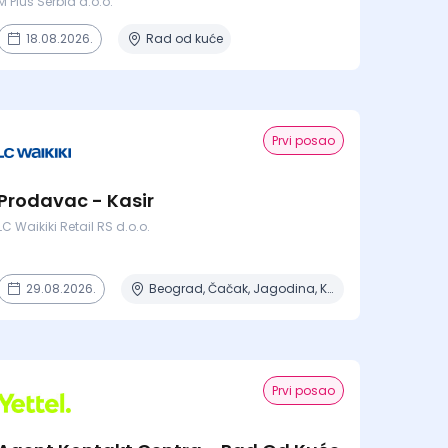
M Plus Serbia d.o.o.
18.08.2026.
Rad od kuće
Prvi posao
Prodavac - Kasir
LC Waikiki Retail RS d.o.o.
29.08.2026.
Beograd, Čačak, Jagodina, Kragujevac, Kruševac + 15 mesta
Prvi posao