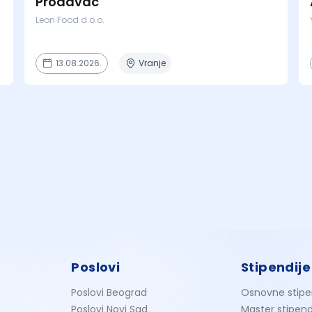
Prodavac
Leon Food d.o.o.
13.08.2026.
Vranje
Poslovi
Stipendije
Poslovi Beograd
Osnovne stipe
Poslovi Novi Sad
Master stipend