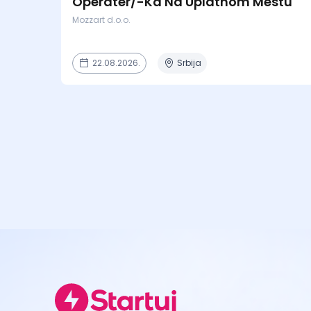
Operater/-Ka Na Uplatnom Mestu
Mozzart d.o.o.
22.08.2026.
Srbija