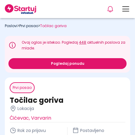
Poslovi
>
Prvi posao
>
Točilac goriva
Ovaj oglas je istekao. Pogledaj
448
aktuelnih poslova za
mlade.
Pogledaj ponudu
Prvi posao
Točilac goriva
Lokacija
Ćićevac, Varvarin
Rok za prijavu
Postavljeno