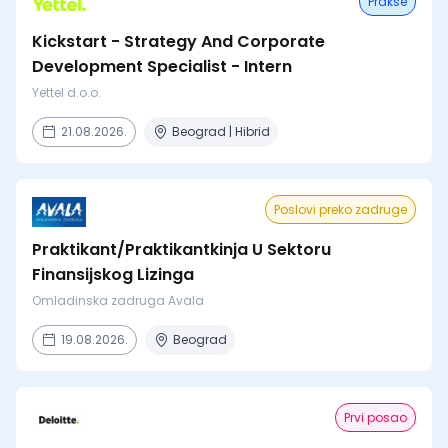
Prakse
Kickstart - Strategy And Corporate
Development Specialist - Intern
Yettel d.o.o.
21.08.2026.
Beograd | Hibrid
Poslovi preko zadruge
Praktikant/Praktikantkinja U Sektoru
Finansijskog Lizinga
Omladinska zadruga Avala
19.08.2026.
Beograd
Prvi posao