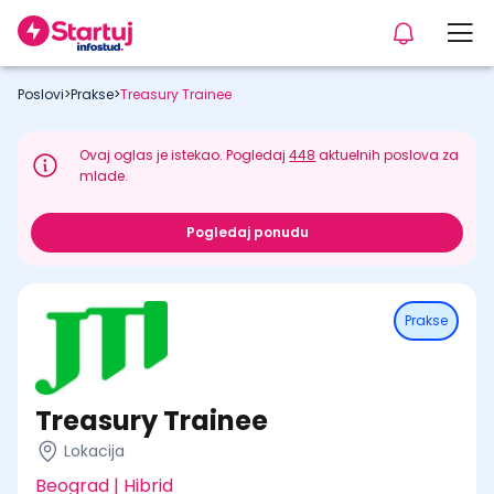
Poslovi
>
Prakse
>
Treasury Trainee
Ovaj oglas je istekao. Pogledaj
448
aktuelnih poslova za
mlade.
Pogledaj ponudu
Prakse
Treasury Trainee
Lokacija
Beograd | Hibrid