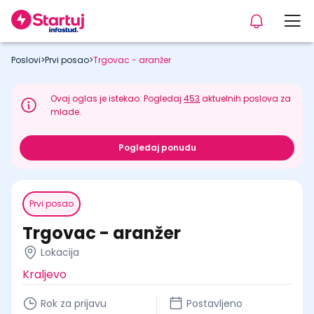
Poslovi
>
Prvi posao
>
Trgovac - aranžer
Ovaj oglas je istekao. Pogledaj
453
aktuelnih poslova za
mlade.
Pogledaj ponudu
Prvi posao
Trgovac - aranžer
Lokacija
Kraljevo
Rok za prijavu
Postavljeno