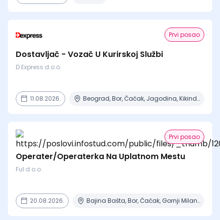
Prvi posao
Dostavljač - Vozač U Kurirskoj Službi
D Express d.o.o.
11.08.2026.
Beograd, Bor, Čačak, Jagodina, Kikinda + 23 mesta | Terenski rad
Prvi posao
Operater/Operaterka Na Uplatnom Mestu
Ful d.o.o.
20.08.2026.
Bajina Bašta, Bor, Čačak, Gornji Milanovac, Ivanjica + 8 mesta