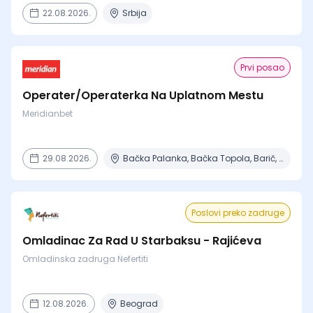
22.08.2026.
Srbija
Prvi posao
Operater/Operaterka Na Uplatnom Mestu
Meridianbet
29.08.2026.
Bačka Palanka, Bačka Topola, Barič, Beograd, Čajetina + 15 mesta
Poslovi preko zadruge
Omladinac Za Rad U Starbaksu - Rajićeva
Omladinska zadruga Nefertiti
12.08.2026.
Beograd