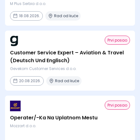
M Plus Serbia d.o.o.
18.08.2026.
Rad od kuće
Prvi posao
Customer Service Expert – Aviation & Travel
(Deutsch Und Englisch)
Gevekom Customer Services d.o.o.
20.08.2026.
Rad od kuće
Prvi posao
Operater/-Ka Na Uplatnom Mestu
Mozzart d.o.o.