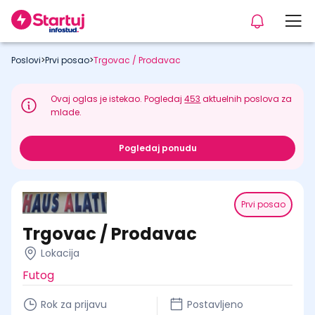
Poslovi
>
Prvi posao
>
Trgovac / Prodavac
Ovaj oglas je istekao. Pogledaj
453
aktuelnih poslova za
mlade.
Pogledaj ponudu
Prvi posao
Trgovac / Prodavac
Lokacija
Futog
Rok za prijavu
Postavljeno