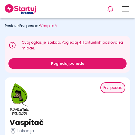
Poslovi
>
Prvi posao
>
Vaspitač
Ovaj oglas je istekao. Pogledaj
411
aktuelnih poslova za
mlade.
Pogledaj ponudu
Prvi posao
Vaspitač
Lokacija