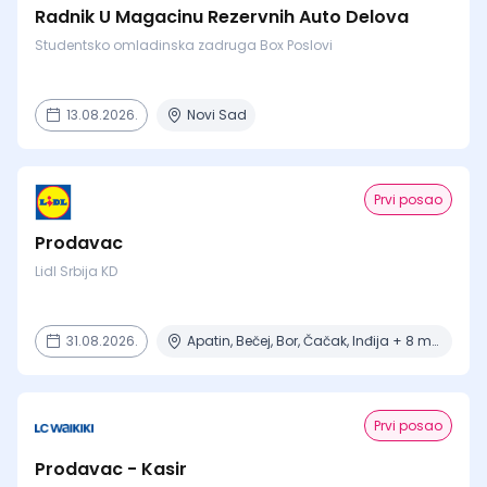
Radnik U Magacinu Rezervnih Auto Delova
Studentsko omladinska zadruga Box Poslovi
13.08.2026.
Novi Sad
Prvi posao
Prodavac
Lidl Srbija KD
31.08.2026.
Apatin, Bečej, Bor, Čačak, Inđija + 8 mesta
Prvi posao
Prodavac - Kasir