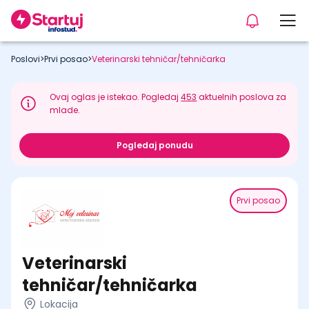
Poslovi
>
Prvi posao
>
Veterinarski tehničar/tehničarka
Ovaj oglas je istekao. Pogledaj
453
aktuelnih poslova za
mlade.
Pogledaj ponudu
Prvi posao
Veterinarski
tehničar/tehničarka
Lokacija