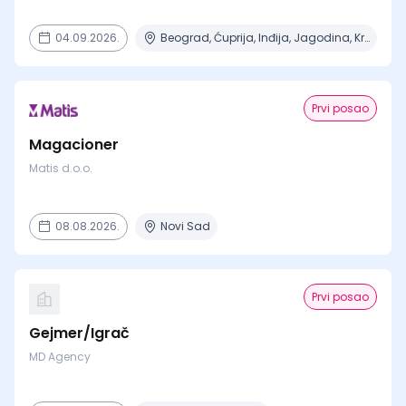
04.09.2026.
Beograd, Ćuprija, Inđija, Jagodina, Kragujevac + 14 mesta
Prvi posao
Magacioner
Matis d.o.o.
08.08.2026.
Novi Sad
Prvi posao
Gejmer/Igrač
MD Agency