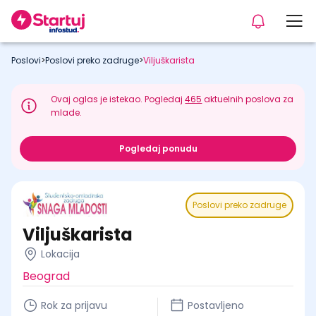
Poslovi
>
Poslovi preko zadruge
>
Viljuškarista
Ovaj oglas je istekao. Pogledaj
465
aktuelnih poslova za
mlade.
Pogledaj ponudu
Poslovi preko zadruge
Viljuškarista
Lokacija
Beograd
Rok za prijavu
Postavljeno