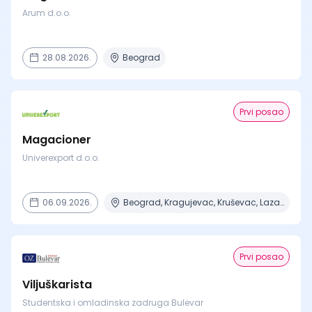
Arum d.o.o.
28.08.2026.
Beograd
Prvi posao
Magacioner
Univerexport d.o.o.
06.09.2026.
Beograd, Kragujevac, Kruševac, Lazarevac, Mladenovac + 2 mesta
Prvi posao
Viljuškarista
Studentska i omladinska zadruga Bulevar