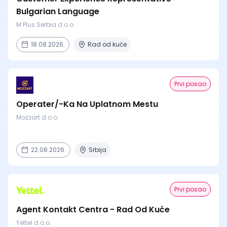
Bulgarian Language
M Plus Serbia d.o.o.
18.08.2026.
Rad od kuće
Prvi posao
Operater/-Ka Na Uplatnom Mestu
Mozzart d.o.o.
22.08.2026.
Srbija
Prvi posao
Agent Kontakt Centra - Rad Od Kuće
Yettel d.o.o.