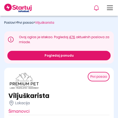
Poslovi
>
Prvi posao
>
Viljuškarista
Ovaj oglas je istekao. Pogledaj
476
aktuelnih poslova za
mlade.
Pogledaj ponudu
Prvi posao
Viljuškarista
Lokacija
Šimanovci