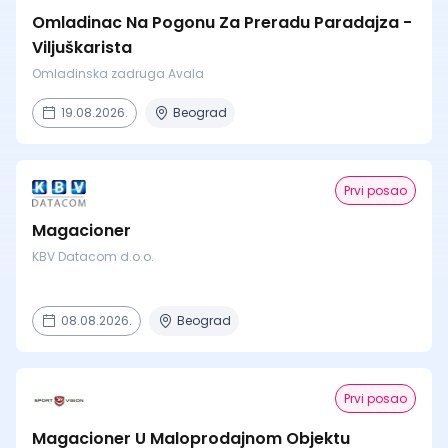
Omladinac Na Pogonu Za Preradu Paradajza -
Viljuškarista
Omladinska zadruga Avala
19.08.2026.
Beograd
Prvi posao
Magacioner
KBV Datacom d.o.o.
08.08.2026.
Beograd
Prvi posao
Magacioner U Maloprodajnom Objektu