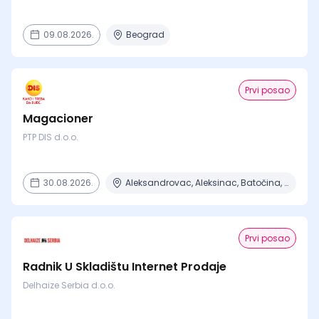
09.08.2026.
Beograd
Prvi posao
Magacioner
PTP DIS d.o.o.
30.08.2026.
Aleksandrovac, Aleksinac, Batočina, Bela Crkva, Beograd + 7 mesta
Prvi posao
Radnik U Skladištu Internet Prodaje
Delhaize Serbia d.o.o.