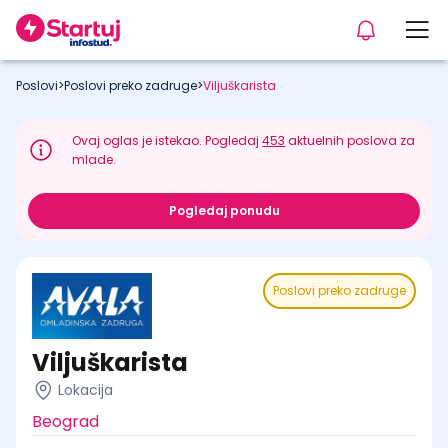
Poslovi
>
Poslovi preko zadruge
>
Viljuškarista
Ovaj oglas je istekao. Pogledaj
453
aktuelnih poslova za
mlade.
Pogledaj ponudu
Poslovi preko zadruge
Viljuškarista
Lokacija
Beograd