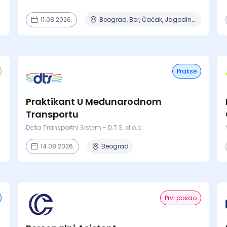
11.08.2026.
Beograd, Bor, Čačak, Jagodina, Kikinda + 23 mesta | Terenski rad
Prakse
Praktikant U Međunarodnom
Transportu
Delta Transportni Sistem - D.T.S. d.o.o.
14.08.2026.
Beograd
Prvi posao