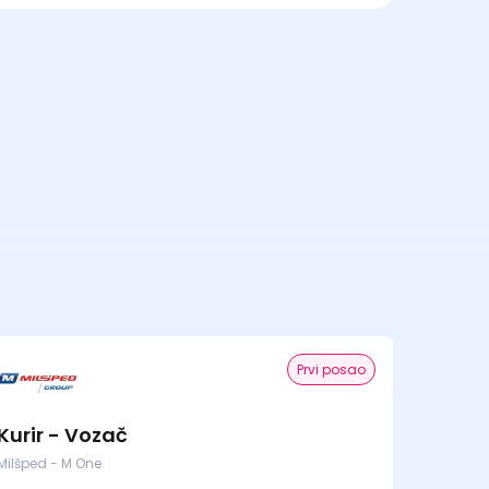
Prvi posao
Kurir - Vozač
Milšped - M One