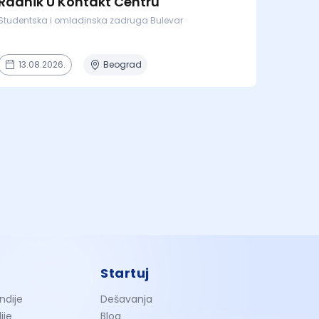
Radnik U Kontakt Centru
Studentska i omladinska zadruga Bulevar
13.08.2026.
Beograd
Startuj
ndije
Dešavanja
ije
Blog