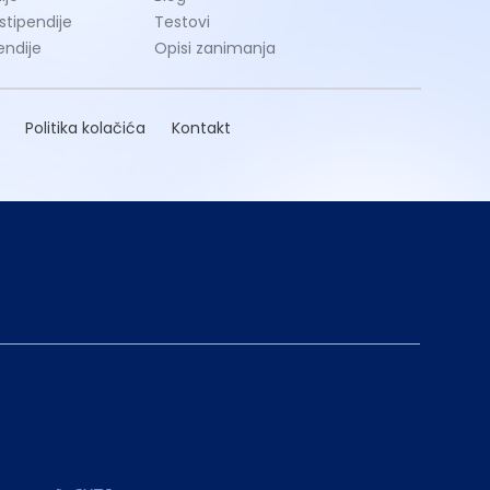
 stipendije
Testovi
endije
Opisi zanimanja
Politika kolačića
Kontakt