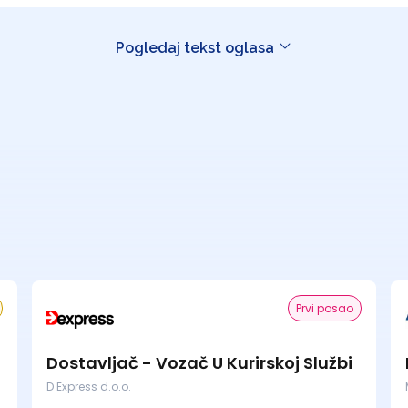
Pogledaj tekst oglasa
Prvi posao
Dostavljač - Vozač U Kurirskoj Službi
D Express d.o.o.