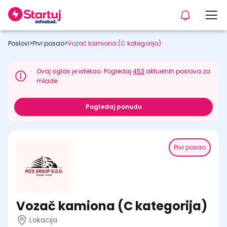
Poslovi
>
Prvi posao
>
Vozač kamiona (C kategorija)
Ovaj oglas je istekao. Pogledaj
453
aktuelnih poslova za
mlade.
Pogledaj ponudu
Prvi posao
Vozač kamiona (C kategorija)
Lokacija