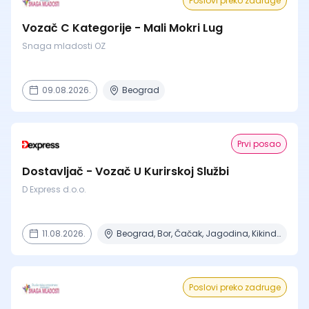
Poslovi preko zadruge
Vozač C Kategorije - Mali Mokri Lug
Snaga mladosti OZ
09.08.2026.
Beograd
Prvi posao
Dostavljač - Vozač U Kurirskoj Službi
D Express d.o.o.
11.08.2026.
Beograd, Bor, Čačak, Jagodina, Kikinda + 23 mesta | Terenski rad
Poslovi preko zadruge