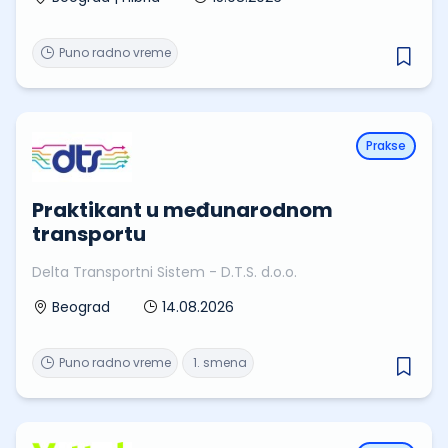
Puno radno vreme
Prakse
Praktikant u međunarodnom
transportu
Delta Transportni Sistem - D.T.S. d.o.o.
14.08.2026
Beograd
Puno radno vreme
1. smena