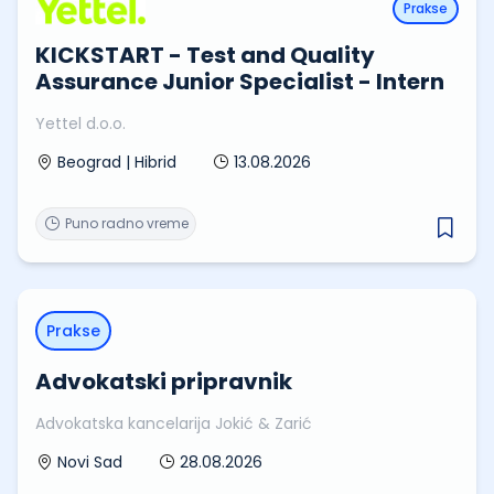
Prakse
KICKSTART - Test and Quality
Assurance Junior Specialist - Intern
Yettel d.o.o.
13.08.2026
Beograd | Hibrid
Puno radno vreme
Prakse
Advokatski pripravnik
Advokatska kancelarija Jokić & Zarić
28.08.2026
Novi Sad