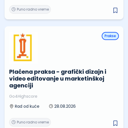
Puno radno vreme
Prakse
Plaćena praksa - grafički dizajn i
video editovanje u marketinškoj
agenciji
Go4Highscore
28.08.2026
Rad od kuće
Puno radno vreme