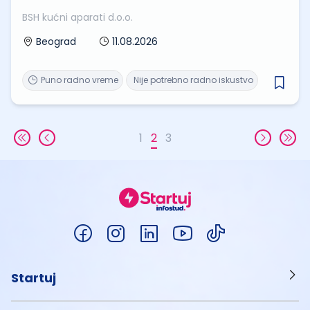
BSH kućni aparati d.o.o.
11.08.2026
Beograd
Puno radno vreme
Nije potrebno radno iskustvo
1
2
3
Startuj