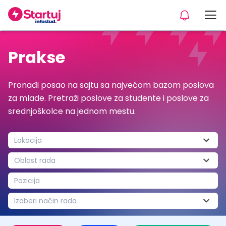
Prakse
Pronađi posao na sajtu sa najvećom bazom poslova
za mlade. Pretraži poslove za studente i poslove za
srednjoškolce na jednom mestu.
Lokacija
Oblast rada
Pozicija
Izaberi način rada