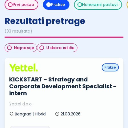
Prvi posao
Prakse
Honorarni poslovi
Rezultati pretrage
(33 rezultata)
Najnovije
Uskoro ističe
Prakse
KICKSTART - Strategy and
Corporate Development Specialist -
intern
Yettel d.o.o.
21.08.2026
Beograd | Hibrid