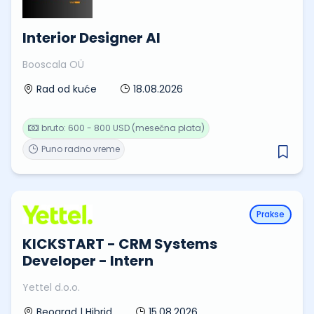
Interior Designer AI
Booscala OÜ
18.08.2026
Rad od kuće
bruto: 600 - 800 USD (mesečna plata)
Puno radno vreme
Prakse
KICKSTART - CRM Systems
Developer - Intern
Yettel d.o.o.
15.08.2026
Beograd | Hibrid