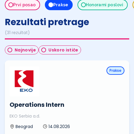
Prvi posao
Prakse
Honorarni poslovi
Rezultati pretrage
(31 rezultat)
Najnovije
Uskoro ističe
Prakse
Operations Intern
EKO Serbia a.d.
14.08.2026
Beograd