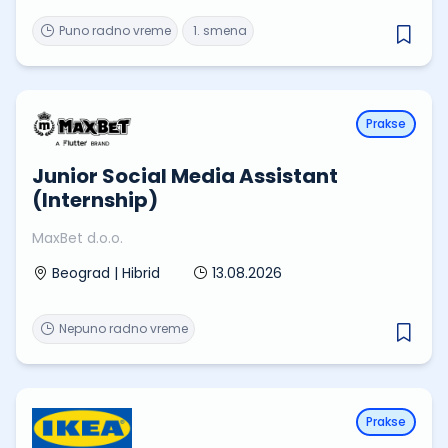
Puno radno vreme
1. smena
Prakse
Junior Social Media Assistant
(Internship)
MaxBet d.o.o.
13.08.2026
Beograd | Hibrid
Nepuno radno vreme
Prakse