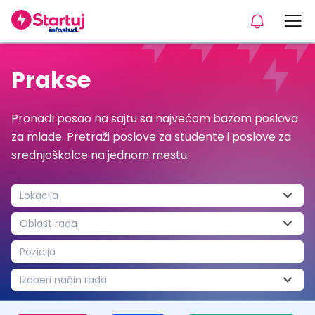
Prakse
Pronađi posao na sajtu sa najvećom bazom poslova
za mlade. Pretraži poslove za studente i poslove za
srednjoškolce na jednom mestu.
Lokacija
Oblast rada
Pozicija
Izaberi način rada