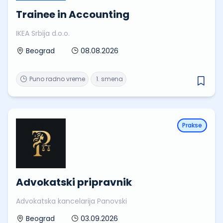
Trainee in Accounting
IKEA Srbija d.o.o.
08.08.2026
Beograd
Puno radno vreme
1. smena
Prakse
Advokatski pripravnik
Advokatska kancelarija Panovski
03.09.2026
Beograd