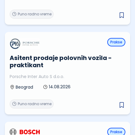
Puno radno vreme
Prakse
Asitent prodaje polovnih vozila -
praktikant
Porsche Inter Auto S d.o.o.
14.08.2026
Beograd
Puno radno vreme
Prakse