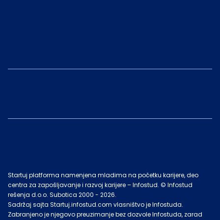
Startuj platforma namenjena mladima na početku karijere, deo
centra za zapošljavanje i razvoj karijere – Infostud. © Infostud
rešenja d.o.o. Subotica 2000 -
2026
.
Sadržaj sajta Startuj.infostud.com vlasništvo je Infostuda.
Zabranjeno je njegovo preuzimanje bez dozvole Infostuda, zarad