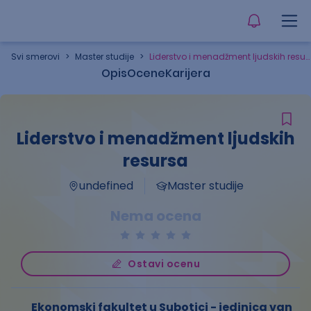
Svi smerovi
>
Master studije
>
Liderstvo i menadžment ljudskih resursa
Opis
Ocene
Karijera
Liderstvo i menadžment ljudskih
resursa
undefined
Master studije
Nema ocena
Ostavi ocenu
Ekonomski fakultet u Subotici - jedinica van