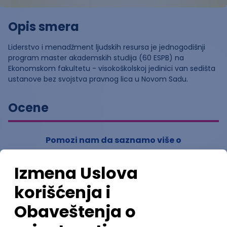
Opis smera
Liderstvo i menadžment ljudskih resursa je jednogodišnji
program master akademskih studija (60 ESPB) na
Ekonomskom fakultetu - visokoškolskoj jedinici van sedišta
ustanove bez svojstva pravnog lica u Novom Sadu.
Ocene
Pomozi nam da saznamo više o
ovom smeru
(
0
ocena)
Ostavi ocenu