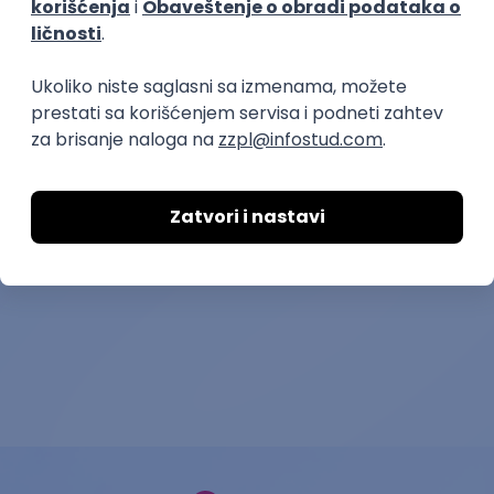
Poslovi posle studija
poslovi preko zadruge
Specijalista za radne dozvole i
vize
OZ Tim
11.08.2026.
Beograd