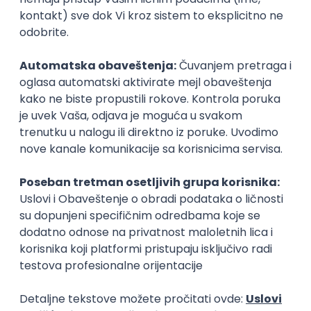
Karijera
Zanimanja posle studija
HR biznis partner
Menadžer ljuds
ljudski resursi (HR)
ljudski resursi (HR