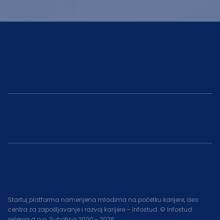
Startuj platforma namenjena mladima na početku karijere, deo
centra za zapošljavanje i razvoj karijere – Infostud. © Infostud
rešenja d.o.o. Subotica 2000 -
2026
.