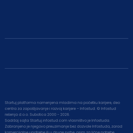
Startuj platforma namenjena mladima na početku karijere, deo
centra za zapošljavanje i razvoj karijere – Infostud. © Infostud
rešenja d.o.o. Subotica 2000 -
2026
.
Sadržaj sajta Startuj.infostud.com vlasništvo je Infostuda.
Zabranjeno je njegovo preuzimanje bez dozvole Infostuda, zarad
komercijalne upotrebe ili u druge svrhe, osim za lične potrebe