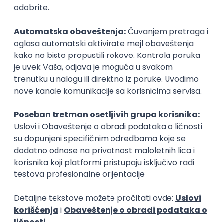
Zanimanja posle studija
Nastavnik
Školski savetn
obrazovanje, briga o deci
obrazovanje, brig
Poslovi posle studija