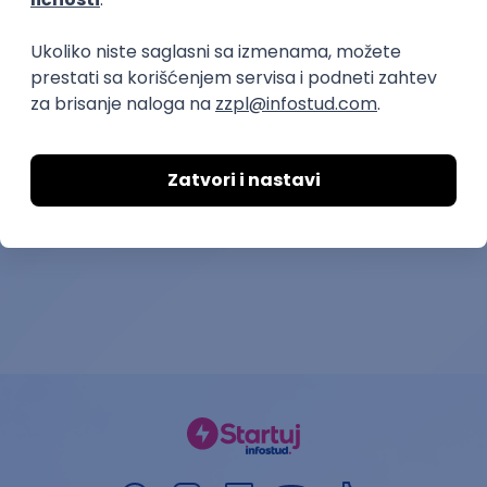
prvi posao
Medicinska sestra - vaspitač
Medicinska se
PPU Kuća veverica
PU Beli meda
27.08.2026.
Beograd
19.08.2026.