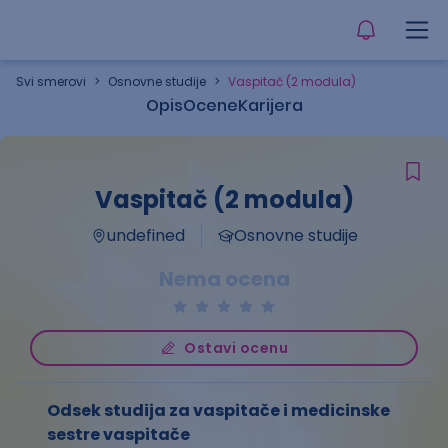
Svi smerovi
>
Osnovne studije
>
Vaspitač (2 modula)
Opis
Ocene
Karijera
Vaspitač (2 modula)
undefined
Osnovne studije
Nema ocena
Ostavi ocenu
Odsek studija za vaspitače i medicinske
sestre vaspitače