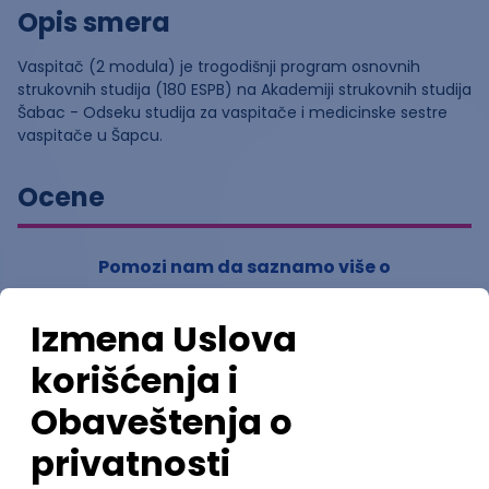
Opis smera
Vaspitač (2 modula) je trogodišnji program osnovnih
strukovnih studija (180 ESPB) na Akademiji strukovnih studija
Šabac - Odseku studija za vaspitače i medicinske sestre
vaspitače u Šapcu.
Ocene
Pomozi nam da saznamo više o
ovom smeru
(
0
ocena)
Ostavi ocenu