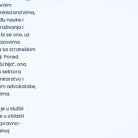
ovnim
 ministarstvima,
đu nauke i
raživanja i
bi se ono, uz
zazovima.
ja sa strateškim
i. Pored
 Srbija“, ona
ih sektora
ankarstvo i
atim advokatske,
pima.
je u službi
e u oblasti
, pravno-
alnoj