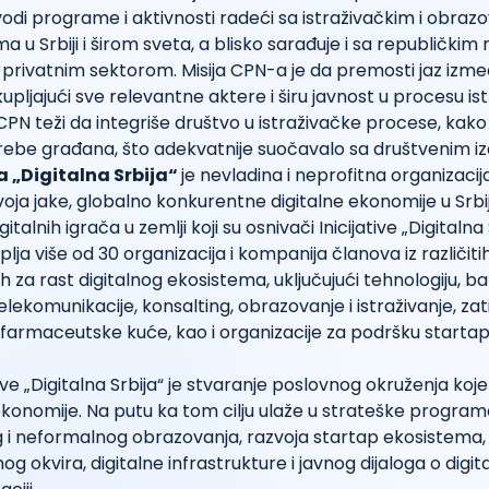
di programe i aktivnosti radeći sa istraživačkim i obraz
ama u Srbiji i širom sveta, a blisko sarađuje i sa republičkim
 privatnim sektorom. Misija CPN-a je da premosti jaz izme
upljajući sve relevantne aktere i širu javnost u procesu ist
 CPN teži da integriše društvo u istraživačke procese, kako 
trebe građana, što adekvatnije suočavalo sa društvenim i
va „Digitalna Srbija“
je nevladina i neprofitna organizaci
voja jake, globalno konkurentne digitalne ekonomije u Srbij
italnih igrača u zemlji koji su osnivači Inicijative „Digitalna
lja više od 30 organizacija i kompanija članova iz različit
h za rast digitalnog ekosistema, uključujući tehnologiju, b
 telekomunikacije, konsalting, obrazovanje i istraživanje, z
 farmaceutske kuće, kao i organizacije za podršku starta
ative „Digitalna Srbija“ je stvaranje poslovnog okruženja koje 
ekonomije. Na putu ka tom cilju ulaže u strateške program
 i neformalnog obrazovanja, razvoja startap ekosistema
og okvira, digitalne infrastrukture i javnog dijaloga o digit