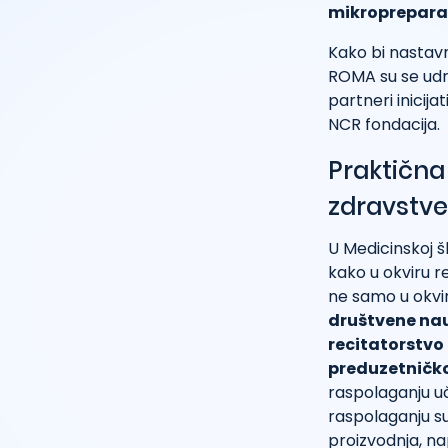
mikropreparat
Kako bi nastavn
ROMA su se udru
partneri inicij
NCR fondacija.
Praktična
zdravstve
U Medicinskoj š
kako u okviru r
ne samo u okvir
društvene nau
recitatorstvo
preduzetničko
raspolaganju uč
raspolaganju su
proizvodnja, n