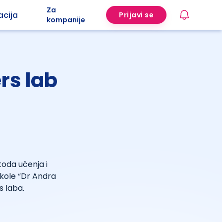
Za
acija
Prijavi se
kompanije
rs lab
toda učenja i
škole “Dr Andra
s laba.