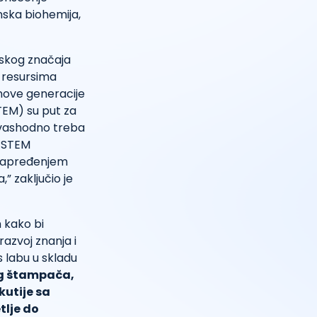
nska biohemija,
inskog značaja
 resursima
nove generacije
TEM) su put za
revashodno treba
u STEM
unapređenjem
,” zaključio je
 kako bi
razvoj znanja i
 labu u skladu
g štampača,
utije sa
tlje do