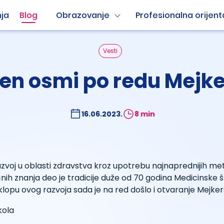
ja
Blog
Obrazovanje
Profesionalna orijent
Vesti
en osmi po redu Mejke
16.06.2023.
8 min
azvoj u oblasti zdravstva kroz upotrebu najnaprednijih me
čnih znanja deo je tradicije duže od 70 godina Medicinske 
klopu ovog razvoja sada je na red došlo i otvaranje Mejker