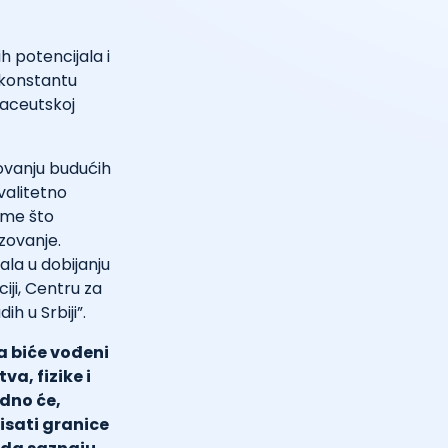
h potencijala i
 konstantu
maceutskoj
ovanju budućih
valitetno
ome što
zovanje.
la u dobijanju
ji, Centru za
ih u Srbiji”.
a biće vođeni
a, fizike i
edno će,
isati granice