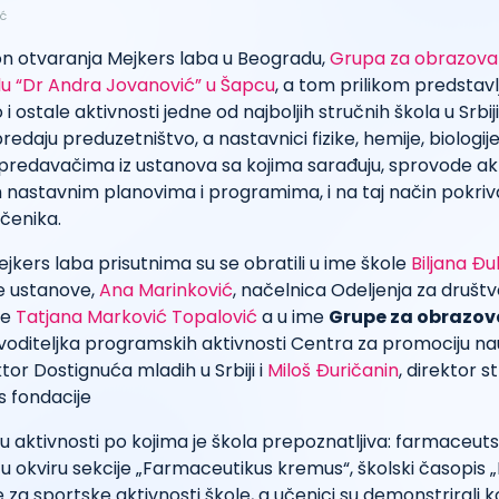
ić
 otvaranja Mejkers laba u Beogradu,
Grupa za obrazovanj
lu “Dr Andra Jovanović” u Šapcu
, a tom prilikom predstavl
i ostale aktivnosti jedne od najboljih stručnih škola u Srbiji.
redaju preduzetništvo, a nastavnici fizike, hemije, biologi
predavačima iz ustanova sa kojima sarađuju, sprovode akt
 nastavnim planovima i programima, i na taj način pokriva
čenika.
jkers laba prisutnima su se obratili u ime škole
Biljana Đu
 ustanove,
Ana Marinković
, načelnica Odeljenja za društv
ke
Tatjana Marković Topalović
a u ime
Grupe za obrazov
ovoditeljka programskih aktivnosti Centra za promociju n
ktor Dostignuća mladih u Srbiji i
Miloš Đuričanin
, direktor st
s fondacije
u aktivnosti po kojima je škola prepoznatljiva: farmaceuts
 u okviru sekcije „Farmaceutikus kremus“, školski časopis „
e za sportske aktivnosti škole, a učenici su demonstrirali k