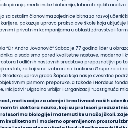
oskopiranja, medicinske biohemije, laboratorijskih analiza.
nja sa ostalim članovima zajednice bitna za razvoj učenički
karijere, pokazuje upravo praksa ove škole koja uključuje
žavnim i privatnim kompanijama u oblasti zdravstva i far
la “Dr Andra Jovanović” Šabac je 77 godina lider u obraz
adnika, a sada smo pored kvalitetne nastave, moderno I k
stora I odličnih nastavnih sredstava prepoznatljivi po t
kers lab, za koji smo izabrani na konkursu Grupe za obra
 Gradskoj upravi grada Šapca koja nas je svesrdno podrža
objektivnim pismom preporuke, a takođe i Nordeus fondaci
 Inicijativi “Digitalna Srbija” i Organizaciji “Dostignuća mlad
ost, motivacija za učenje i kreativnost naših učenik
mom tri doktora nauka, koji su profesori preduzetništv
profesorima biologije i matematike u našoj školi. Zaj
om kvalitetnom i moderno opremljenom prostoru izbr