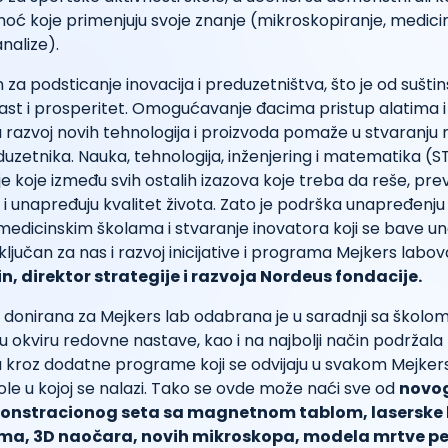
ć koje primenjuju svoje znanje (mikroskopiranje, medici
nalize).
n za podsticanje inovacija i preduzetništva, što je od sušt
st i prosperitet. Omogućavanje đacima pristup alatima i
razvoj novih tehnologija i proizvoda pomaže u stvaranju 
duzetnika. Nauka, tehnologija, inženjering i matematika (S
je koje između svih ostalih izazova koje treba da reše, p
i unapređuju kvalitet života. Zato je podrška unapređenj
medicinskim školama i stvaranje inovatora koji se bave 
 ključan za nas i razvoj inicijative i programa Mejkers labova
n, direktor strategije i razvoja Nordeus fondacije.
donirana za Mejkers lab odabrana je u saradnji sa školom
u okviru redovne nastave, kao i na najbolji način podržala 
 kroz dodatne programe koji se odvijaju u svakom Mejkers
le u kojoj se nalazi. Tako se ovde može naći sve od
novo
onstracionog seta sa magnetnom tablom, laserske k
ma, 3D naočara, novih mikroskopa, modela mrtve pe