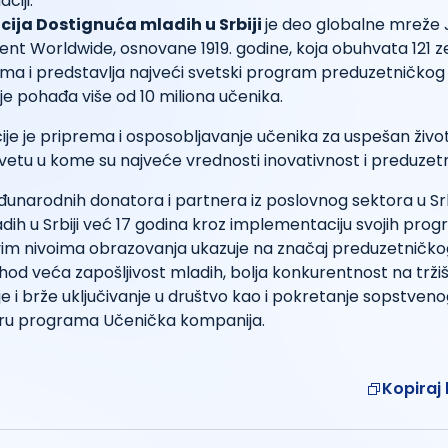
ciji.
ija Dostignuća mladih u Srbiji
je deo globalne mreže 
nt Worldwide, osnovane 1919. godine, koja obuhvata 121 z
ima i predstavlja najveći svetski program preduzetničko
nje pohađa više od 10 miliona učenika.
cije je priprema i osposobljavanje učenika za uspešan život
u u kome su najveće vrednosti inovativnost i preduzetnič
narodnih donatora i partnera iz poslovnog sektora u Srbi
ih u Srbiji već 17 godina kroz implementaciju svojih prog
svim nivoima obrazovanja ukazuje na značaj preduzetničk
 ishod veća zapošljivost mladih, bolja konkurentnost na trži
e i brže uključivanje u društvo kao i pokretanje sopstveno
ru programa Učenička kompanija.
Kopiraj 