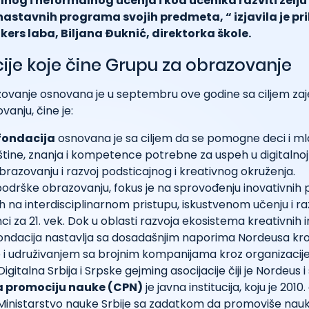
nog i neformalnog učenja i kod učenika razviti želju
z nastavnih programa svojih predmeta, “ izjavila je pr
ers laba, Biljana Đuknić, direktorka škole.
ije koje čine Grupu za obrazovanje
ovanje osnovana je u septembru ove godine sa ciljem za
anju, čine je:
fondacija
osnovana je sa ciljem da se pomogne deci i m
tine, znanja i kompetence potrebne za uspeh u digitalnoj
razovanju i razvoj podsticajnog i kreativnog okruženja.
 podrške obrazovanju, fokus je na sprovođenju inovativni
 na interdisciplinarnom pristupu, iskustvenom učenju i ra
 za 21. vek. Dok u oblasti razvoja ekosistema kreativnih in
ondacija nastavlja sa dosadašnjim naporima Nordeusa kr
i udruživanjem sa brojnim kompanijama kroz organizacij
 Digitalna Srbija i Srpske gejming asocijacije čiji je Nordeus 
a promociju nauke (CPN)
je javna institucija, koju je 2010
inistarstvo nauke Srbije sa zadatkom da promoviše nauku 