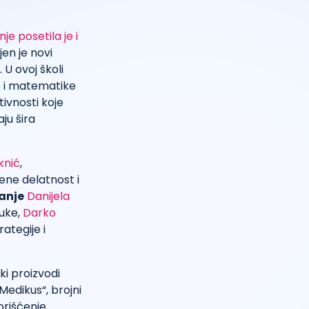
e posetila je i
jen je novi
 U ovoj školi
je i matematike
ivnosti koje
ju šira
knić
,
ene delatnost i
anje
Danijela
auke,
Darko
rategije i
ki proizvodi
Medikus“, brojni
orišćenje