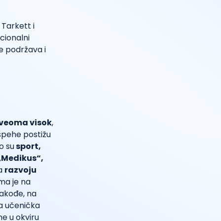
 Tarkett i
cionalni
je podržava i
 veoma visok
,
Uspehe postižu
o su
sport,
„Medikus“,
na
razvoju
ima je na
Takođe, na
ja učenička
e u okviru