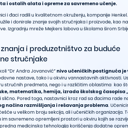
a i ostalih alata i opreme za savremeno učenje.
ici i đaci radili u kvalitetnom okruženju, kompanije Henkel.
žile i donirale znanje svojih stručnjaka i proizvode, kao na
ative. Izgradnju mreže Mejkers labova u školama širom Srbi
 znanja i preduzetništvo za buduće
ne stručnjake
koli “Dr Andra Jovanović”
nivo učeničkih postignuća je
edovne nastave, tako i u okviru vannastavnih aktivnosti. 
u stručnih predmeta, nego i u različitim oblastima kao št
ke, matematika, hemija, izrada školskog časopisa 
i slično. Pored toga, nastavnici kroz rad sa đacima rade 
g načina razmišljanja i rešavanja problema
. Učenic
ešće u velikom broju sekcija, ali i učeničkih organizacija. 
 im savremeno opremljeni prostori u okviru kojih se razvi
apredna medicinska tehnologija korišćenja dodatne oprem