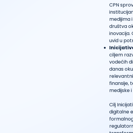
CPN sprovo
institucij
medijima i
društva ok
inovacija.
uvid u po
Inicijati
ciljem raz
vodećih dig
danas okup
relevantni
finansije,
medijske i
Cilj Inicij
digitalne 
formalnog
regulatorn