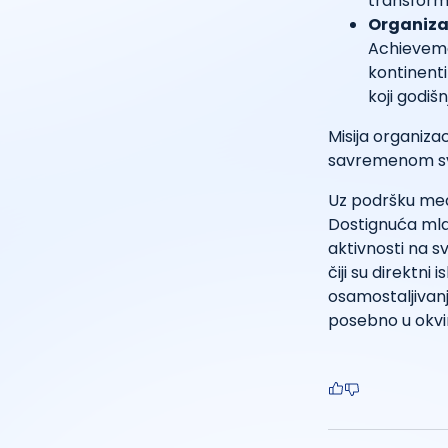
transforma
Organizac
Achieveme
kontinent
koji godiš
Misija organiza
savremenom svet
Uz podršku među
Dostignuća mlad
aktivnosti na 
čiji su direktni
osamostaljivanj
posebno u okvi