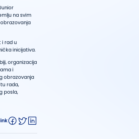
Junior
emlju na svim
g obrazovanja
 i rad u
ka inicijativa.
ji, organizacija
rama i
og obrazovanja
štu rada,
g posla,
link