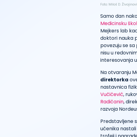
Foto: Miloš D. Živojinov
Samo dan nakon
Medicinsku ško
Mejkers lab kao 
doktori nauka p
povezuju se sa 
nisu u redovnim
interesovanja u
Na otvaranju Me
direktorka
ove
nastavnica fizi
Vučićević
, ruk
Radičanin
, dire
razvoja Nordeu
Predstavljene s
učenika nastali
trofeji i nagrad