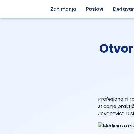
Zanimanja
Poslovi
Dešavan
Otvor
Profesionalni r
sticanja prakti
Jovanović”. U s