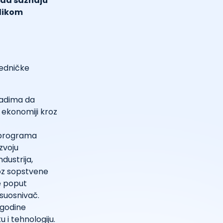
 da saznaju
ilikom
jedničke
ladima da
 ekonomiji kroz
h programa
zvoju
dustrija,
oz sopstvene
e poput
i suosnivač.
. godine
i tehnologiju.