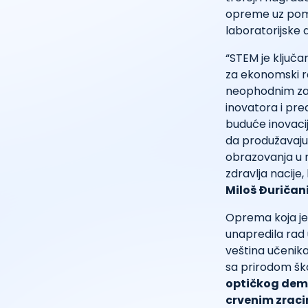
opreme uz pomo
laboratorijske a
“STEM je ključa
za ekonomski ra
neophodnim za 
inovatora i pre
buduće inovaci
da produžavaju 
obrazovanja u 
zdravlja nacije,
Miloš Đuričani
Oprema koja je 
unapredila rad 
veština učenika
sa prirodom ško
optičkog dem
crvenim zraci