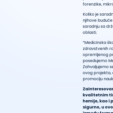
forenzike, mikr
Koliko je sarad
njihove buduće 
saradnju sa dr
oblasti.
“Medicinska ško
zdravstvenih r
opremljenog pro
posedujemo Mej
Zahvaljujemo se
ovog projekta, 
promociju nauke,
Zainteresovan
kvalitetnim ti
hemije, kao i 
sigurno, u ov