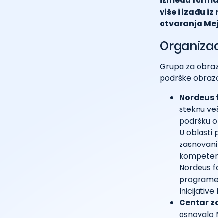
između formal
više i izađu i
otvaranja Mejk
Organizac
Grupa za obraz
podrške obrazov
Nordeus 
steknu veš
podršku ob
U oblasti
zasnovanih
kompetenci
Nordeus f
programe 
Inicijative
Centar z
osnovalo M