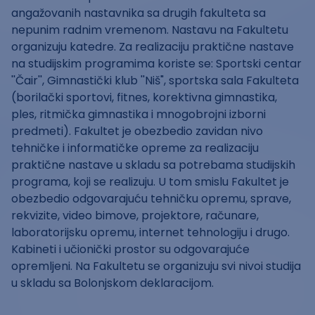
angažovanih nastavnika sa drugih fakulteta sa
nepunim radnim vremenom. Nastavu na Fakultetu
organizuju katedre. Za realizaciju praktične nastave
na studijskim programima koriste se: Sportski centar
''Čair'', Gimnastički klub ''Niš", sportska sala Fakulteta
(borilački sportovi, fitnes, korektivna gimnastika,
ples, ritmička gimnastika i mnogobrojni izborni
predmeti). Fakultet je obezbedio zavidan nivo
tehničke i informatičke opreme za realizaciju
praktične nastave u skladu sa potrebama studijskih
programa, koji se realizuju. U tom smislu Fakultet je
obezbedio odgovarajuću tehničku opremu, sprave,
rekvizite, video bimove, projektore, računare,
laboratorijsku opremu, internet tehnologiju i drugo.
Kabineti i učionički prostor su odgovarajuće
opremljeni. Na Fakultetu se organizuju svi nivoi studija
u skladu sa Bolonjskom deklaracijom.