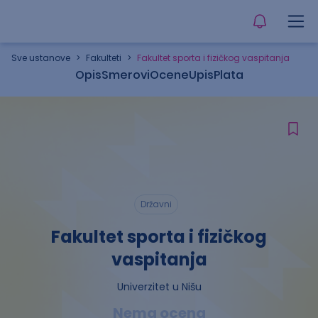
Sve ustanove
>
Fakulteti
>
Fakultet sporta i fizičkog vaspitanja
Opis
Smerovi
Ocene
Upis
Plata
Državni
Fakultet sporta i fizičkog
vaspitanja
Univerzitet u Nišu
Nema ocena