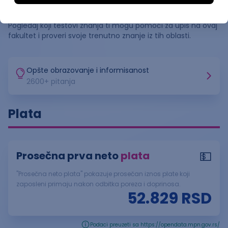
Testovi znanja
Pogledaj koji testovi znanja ti mogu pomoći za upis na ovaj
fakultet i proveri svoje trenutno znanje iz tih oblasti.
Opšte obrazovanje i informisanost
2600
+ pitanja
Plata
💵
Prosečna prva neto
plata
"Prosečna neto plata" pokazuje prosečan iznos plate koji
zaposleni primaju nakon odbitka poreza i doprinosa.
52.829
RSD
Podaci preuzeti sa https://opendata.mpn.gov.rs/