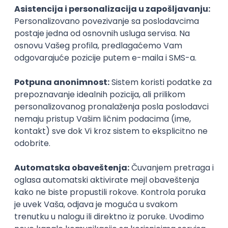
Pomozi nam da saznamo više o ovom
fakultetu
(
0
ocena)
Ostavi ocenu
Nastavni kadar
Stečeno znanje
Karijerne mogućnosti
Upis