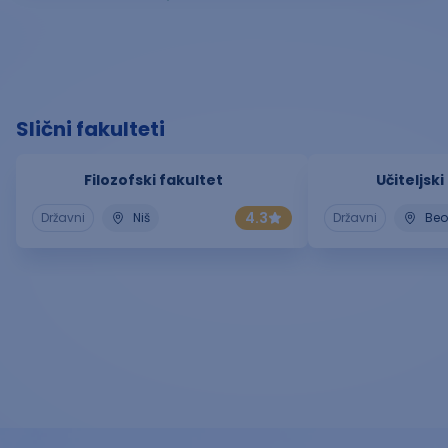
Slični fakulteti
Filozofski fakultet
Učiteljski
4.3
Državni
Niš
Državni
Be