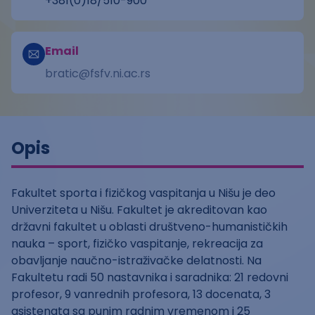
+381(0)18/510-900
Email
bratic@fsfv.ni.ac.rs
Opis
Fakultet sporta i fizičkog vaspitanja u Nišu je deo
Univerziteta u Nišu. Fakultet je akreditovan kao
državni fakultet u oblasti društveno-humanističkih
nauka – sport, fizičko vaspitanje, rekreacija za
obavljanje naučno-istraživačke delatnosti. Na
Fakultetu radi 50 nastavnika i saradnika: 21 redovni
profesor, 9 vanrednih profesora, 13 docenata, 3
asistenata sa punim radnim vremenom i 25