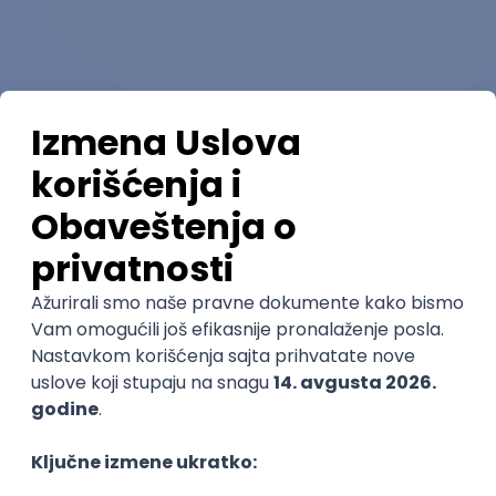
Smerovi
Ocene