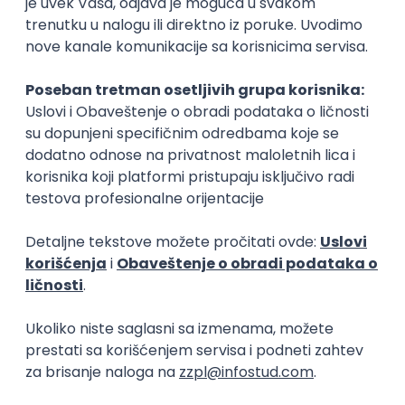
profesorima, stručnjacima iz industrije i kolegama.
Proaktivnost je ono što će vas izdvojiti iz mase.
Takođe, savetovala bih da u prvim koracima u svetu
biznisa prihvatate nove izazove, projekte i sve prilike
gde možete da učite, da se usavršavate da bi mogli
da pratite trendove. Poslodavci vole posvećene
zaposlene, ali i zaposlene koji imaju radoznalost i
spremnost da i dalje uče i da se usavršavaju – ističe
Buha.
Da se upornost i aktivno učešće u vannastavnim
aktivnostima isplate, svedoči nam priča ove
studentkinje. Uspeh je rezultat njene hrabrosti da se
istakne među brojnim kolegama i iskoristi priliku za
sticanje znanja, iskustva i veština. Neka njena priča
bude tvoj podstrek da radiš na sebi, sanjaš velike
snove i pokažeš svetu šta sve možeš da postigneš.