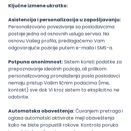
Centra za saradnju sa privredom su sjajni
profesionalci i bilo mi je veliko zadovoljstvo što smo
zajedno radili na mnogim projektima – kaže Buha.
„Proaktivnost je ono što te izdvaja
iz mase“
Za kraj, pitali smo Milicu koji su to saveti koji su njoj u
njenom ličnom iskustvu bili najkorisniji i koje savete bi
ona sada preporučila drugima koji žele da napreduju
u svojoj karijeri.
- Najkorisniji saveti koje sam dobila i koje bih sada
prosledila drugim studentima koji žele da napreduju u
karijeri su:
aktivno se angažujte u vannastavnim
aktivnostima
i projektima koji su vezani za vaše
polje interesovanja pogotovo na završnim godinama
studija kada imate adekvatno znanje i razumevanje
privrede i
izgradite jaku mrežu kontakata
sa