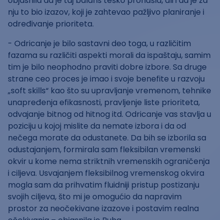
objasnila da je taj balans teško pronašla, ali i da je za
nju to bio izazov, koji je zahtevao pažljivo planiranje i
određivanje prioriteta.
- Odricanje je bilo sastavni deo toga, u različitim
fazama su različiti aspekti morali da ispaštaju, samim
tim je bilo neophodno praviti dobre izbore. Sa druge
strane ceo proces je imao i svoje benefite u razvoju
„soft skills“ kao što su upravljanje vremenom, tehnike
unapređenja efikasnosti, pravljenje liste prioriteta,
odvajanje bitnog od hitnog itd. Odricanje vas stavlja u
poziciju u kojoj mislite da nemate izbora i da od
nečega morate da odustanete. Da bih se izborila sa
odustajanjem, formirala sam fleksibilan vremenski
okvir u kome nema striktnih vremenskih ograničenja
i ciljeva. Usvajanjem fleksibilnog vremenskog okvira
mogla sam da prihvatim fluidniji pristup postizanju
svojih ciljeva, što mi je omogućio da napravim
prostor za neočekivane izazove i postavim realna