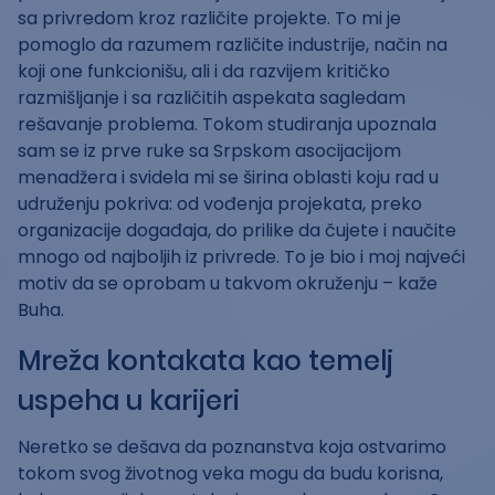
sa privredom kroz različite projekte. To mi je
pomoglo da razumem različite industrije, način na
koji one funkcionišu, ali i da razvijem kritičko
razmišljanje i sa različitih aspekata sagledam
rešavanje problema. Tokom studiranja upoznala
sam se iz prve ruke sa Srpskom asocijacijom
menadžera i svidela mi se širina oblasti koju rad u
udruženju pokriva: od vođenja projekata, preko
organizacije događaja, do prilike da čujete i naučite
mnogo od najboljih iz privrede. To je bio i moj najveći
motiv da se oprobam u takvom okruženju – kaže
Buha.
Mreža kontakata kao temelj
uspeha u karijeri
Neretko se dešava da poznanstva koja ostvarimo
tokom svog životnog veka mogu da budu korisna,