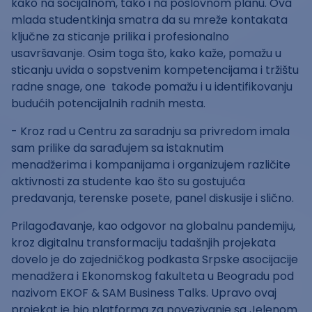
kako na socijalnom, tako i na poslovnom planu. Ova
mlada studentkinja smatra da su mreže kontakata
ključne za sticanje prilika i profesionalno
usavršavanje. Osim toga što, kako kaže, pomažu u
sticanju uvida o sopstvenim kompetencijama i tržištu
radne snage, one takođe pomažu i u identifikovanju
budućih potencijalnih radnih mesta.
- Kroz rad u Centru za saradnju sa privredom imala
sam prilike da sarađujem sa istaknutim
menadžerima i kompanijama i organizujem različite
aktivnosti za studente kao što su gostujuća
predavanja, terenske posete, panel diskusije i slično.
Prilagođavanje, kao odgovor na globalnu pandemiju,
kroz digitalnu transformaciju tadašnjih projekata
dovelo je do zajedničkog podkasta Srpske asocijacije
menadžera i Ekonomskog fakulteta u Beogradu pod
nazivom EKOF & SAM Business Talks. Upravo ovaj
projekat je bio platforma za povezivanje sa Jelenom