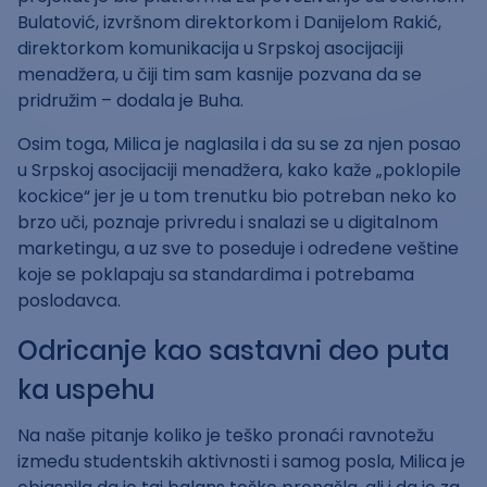
Bulatović, izvršnom direktorkom i Danijelom Rakić,
direktorkom komunikacija u Srpskoj asocijaciji
menadžera, u čiji tim sam kasnije pozvana da se
pridružim – dodala je Buha.
Osim toga, Milica je naglasila i da su se za njen posao
u Srpskoj asocijaciji menadžera, kako kaže „poklopile
kockice“ jer je u tom trenutku bio potreban neko ko
brzo uči, poznaje privredu i snalazi se u digitalnom
marketingu, a uz sve to poseduje i određene veštine
koje se poklapaju sa standardima i potrebama
poslodavca.
Odricanje kao sastavni deo puta
ka uspehu
Na naše pitanje koliko je teško pronaći ravnotežu
između studentskih aktivnosti i samog posla, Milica je