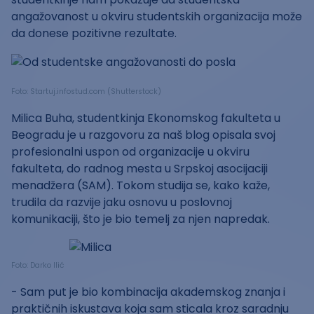
angažovanost u okviru studentskih organizacija može
da donese pozitivne rezultate.
Foto: Startuj.infostud.com (Shutterstock)
Milica Buha, studentkinja Ekonomskog fakulteta u
Beogradu je u razgovoru za naš blog opisala svoj
profesionalni uspon od organizacije u okviru
fakulteta, do radnog mesta u Srpskoj asocijaciji
menadžera (SAM). Tokom studija se, kako kaže,
trudila da razvije jaku osnovu u poslovnoj
komunikaciji, što je bio temelj za njen napredak.
Foto: Darko Ilić
- Sam put je bio kombinacija akademskog znanja i
praktičnih iskustava koja sam sticala kroz saradnju