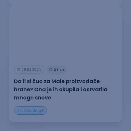
09.03.2024.
5 min
Da li si čuo za Male proizvođače
hrane? Ona je ih okupila i ostvarila
mnoge snove
Iskustva drugih