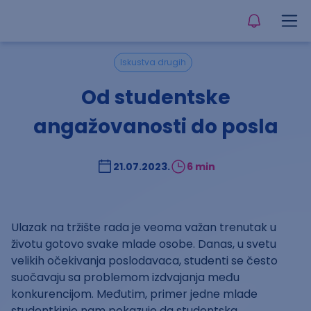
Iskustva drugih
Od studentske
angažovanosti do posla
21.07.2023.
6 min
Ulazak na tržište rada je veoma važan trenutak u
životu gotovo svake mlade osobe. Danas, u svetu
velikih očekivanja poslodavaca, studenti se često
suočavaju sa problemom izdvajanja među
konkurencijom. Međutim, primer jedne mlade
studentkinje nam pokazuje da studentska