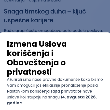
očekivanja – objasnila je Buha.
Snaga timskog duha – ključ
uspešne karijere
Rad u grupi često omogućava bolju podelu poslova,
razmenu znanja i veština i efikasno rešavanje
problema. Osim što stvara osećaj podrške i
pripadnosti, timski rad okuplja ljude oko zajedničkog
cilja, radi postizanja uspeha. Milica nam je u
razgovoru za Startuj.infostud.com objasnila koliko je u
okviru Centra za saradnju sa privredom bilo važno
negovanje takve atmosfere.
- Verujem da je ono što je naš tim činilo posebnim,
bila naša zajednička snaga i prioritizacija kolektivnih
dostignuća, umesto individualnih kvaliteta. Kada
imate dobar funkcionalan tim, svaki individualni
uspeh se slavi kao zajednički. Moje kolege iz tima