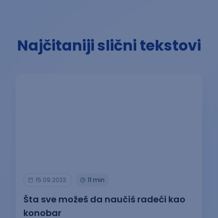
Najčitaniji slični tekstovi
15.09.2023.
11 min
Šta sve možeš da naučiš radeći kao
konobar