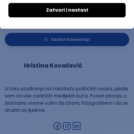
Kopiraj link
Ostavi komentar
Hristina Kovačević
U toku studiranja na Fakultetu političkih nauka, pisala
sam za više različitih medijskih kuća. Pored pisanja, u
slobodno vreme volim da čitam, fotografišem i da se
družim sa ljudima.