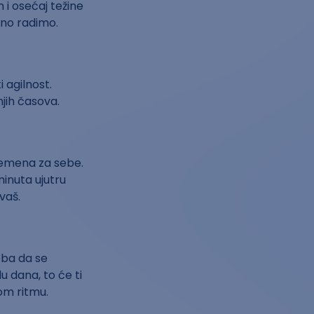
i osećaj težine
vno radimo.
 agilnost.
njih časova.
remena za sebe.
minuta ujutru
vaš.
eba da se
 dana, to će ti
om ritmu.