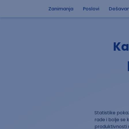
Zanimanja
Poslovi
Dešavan
Ka
Statistike poka
rade i bolje se
produktivnosti 