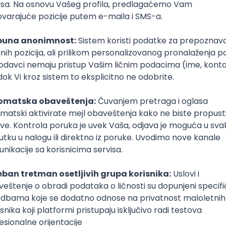
da bacaš pogled na instagram, vesti, mejlove, poruke… Isk
etiš sebi i da se deo budnog vremena odvojiš od telefona
zlog da ustaneš rano
noranilac, a kreneš da ustaješ rano, shvatićeš da ova navik
 bez plana i ujutru nemaš šta da radiš, već to vreme koristi
nje vremena. U jednom trenutku dosadiće ti da ustaješ ukol
 zadaj sebi nešto što moraš da uradiš kad se probudiš i š
aneš iz kreveta.
ma sa učenjem, loša ti je pažnja i stagniraš u pripremi isp
omeniš navike, primeniš pročitane predloge i da poveća
u prvom delu dana uspešno spremiš sve ispite za predstoj
Kopiraj 