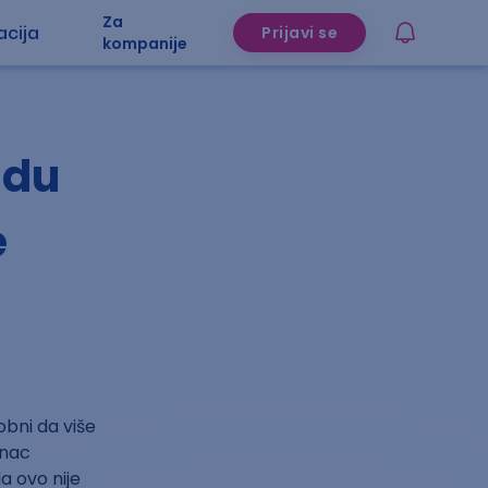
Za
acija
Prijavi se
kompanije
udu
e
obni da više
unac
a ovo nije