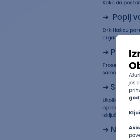
Kako da postan
➔ Popij v
Drži flašicu por
organizam i po
➔ Probudi
Prosečan ranora
samo ukoliko se
➔ Skloni t
Ukoliko se budi
ispred nje, ili 
isključiš.
➔ Nemoj d