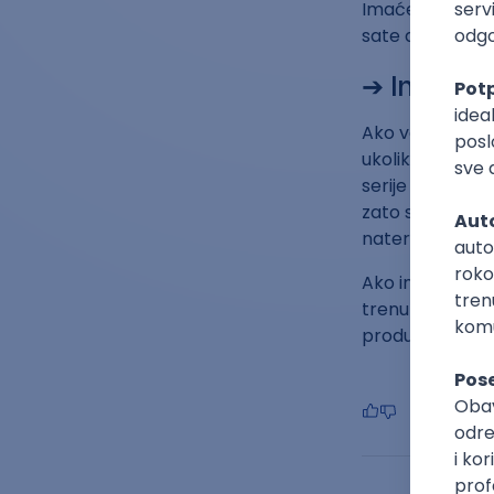
Imaćeš ceo dan 
sate da se posv
➔ Imaj ra
Ako već nisi ra
ukoliko ustaješ
serije i gublje
zato svako veče
naterati da ust
Ako imaš proble
trenutak da pr
produktivnosti 