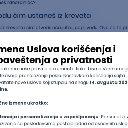
eš ranoranilac?
odu čim ustaneš iz kreveta
ed kreveta i čim otvoriš oči ujutru, popij vodu. Ovo će te pr
moći mu da na dobar način započne dan.
 se pre 5
nilac se budi između 4 i pola 6. Naravno, ovakva buđenja
bi obezbediš rani odlazak u krevet i dovoljno sna.
elefon iz sobe u kojoj spavaš
š sa alarmom, nemoj telefon da držiš u spavaćoj sobi, već 
u nekoj drugoj prostoriji, tako da moraš da se nateraš da us
a koristiš telefon čim ustaneš