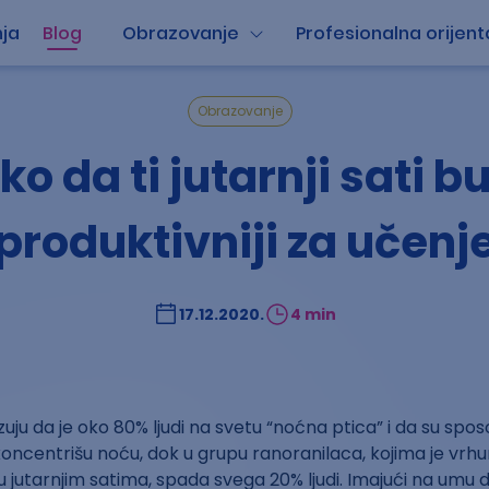
ja
Blog
Obrazovanje
Profesionalna orijent
Obrazovanje
ko da ti jutarnji sati b
produktivniji za učenj
17.12.2020.
4 min
zuju da je oko 80% ljudi na svetu “noćna ptica” i da su spos
 koncentrišu noću, dok u grupu ranoranilaca, kojima je vrh
u jutarnjim satima, spada svega 20% ljudi. Imajući na umu d