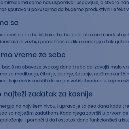
amirnicama samo nas usporava i uspavljuje, a stvara nam 
 nas sputava u pokušajima da budemo produktivni i efekti
mo se
ustaneš ne razbudiš kako treba, celo jutro će ti nedostajati
nostavnih vežbi, i primetićeš razliku u energiji u toku jutar
amo vreme za sebe
e baciš na obaveze svakog dana treba da izdvojiš malo v
eme za meditaciju, čitanje, pisanje, šetanje, nađi makar 15 
a, koje ćeš iskoristiti da se posvetiš stvarima u kojima uži
najteži zadatak za kasnije
nergija na najvišem nivou, i upravo je to deo dana kada tr
ac sa najtežim zadatkom. Kada njega završiš u prvom delu
položenje, i pomoći ti da i ostatak dana funkcionišeš u ist