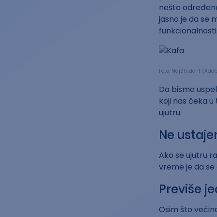
nešto određeno 
jasno je da se
funkcionalnosti
Foto: NajStudent (Ado
Da bismo uspel
koji nas čeka 
ujutru.
Ne ustaje
Ako se ujutru r
vreme je da se 
Previše 
Osim što većina