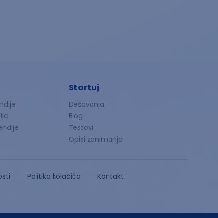
Startuj
ndije
Dešavanja
ije
Blog
endije
Testovi
Opisi zanimanja
osti
Politika kolačića
Kontakt