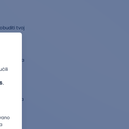
obuditi tvoj
 su održiva
ga ostavi
taneš da ga