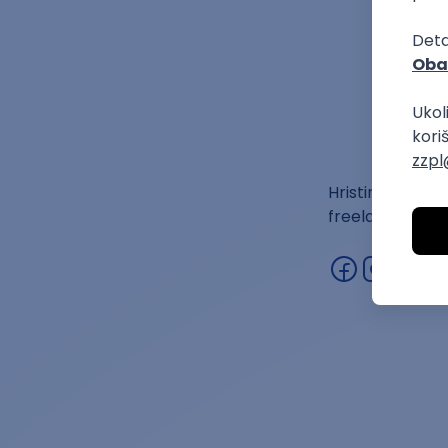
Hrist
Hristina studir
freelance Word