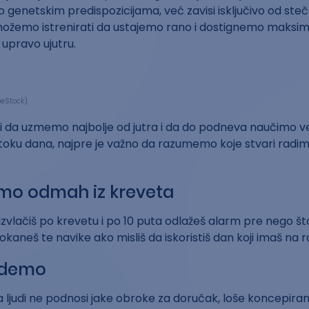
genetskim predispozicijama, već zavisi isključivo od steč
 možemo istrenirati da ustajemo rano i dostignemo maks
 upravo ujutru.
beStock)
i da uzmemo najbolje od jutra i da do podneva naučimo v
u toku dana, najpre je važno da razumemo koje stvari rad
mo odmah iz kreveta
azvlačiš po krevetu i po 10 puta odlažeš alarm pre nego št
okaneš te navike ako misliš da iskoristiš dan koji imaš na 
jedemo
 ljudi ne podnosi jake obroke za doručak, loše koncepira