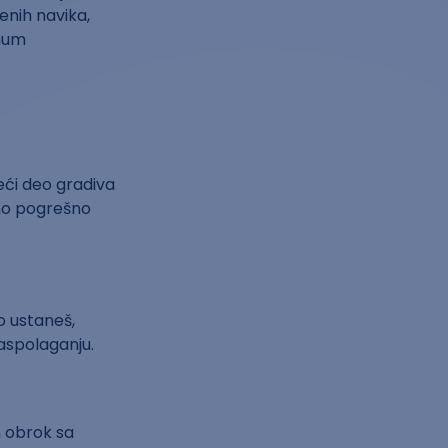
enih navika,
imum
eći deo gradiva
imo pogrešno
o ustaneš,
raspolaganju.
n obrok sa