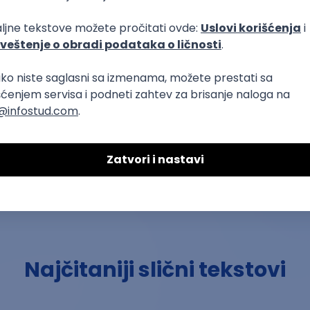
Ostavi komentar
ina Pajić
a informacione sisteme na Fakultetu organizacionih nauka.
press developer, a u slobodno vreme fotografiše i putuje
Najčitaniji slični tekstovi