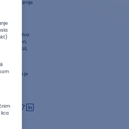
oristi jutarnje
.
a nije održiva
š za telefon,
iko ne moraš,
to će te
ita, možda je
njem
eći rok!
link