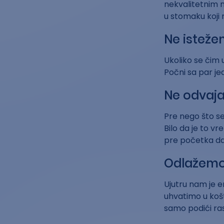
nekvalitetnim n
u stomaku koji
Ne isteže
Ukoliko se čim 
Počni sa par jed
Ne odvaj
Pre nego što s
Bilo da je to vr
pre početka dan
Odlažemo 
Ujutru nam je e
uhvatimo u košt
samo podići ras