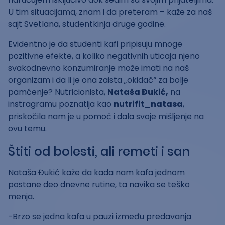
U tim situacijama, znam i da preteram – kaže za naš
sajt Svetlana, studentkinja druge godine.
Evidentno je da studenti kafi pripisuju mnoge
pozitivne efekte, a koliko negativnih uticaja njeno
svakodnevno konzumiranje može imati na naš
organizam i da li je ona zaista „okidač“ za bolje
pamćenje? Nutricionista,
Nataša Đukić,
na
instragramu poznatija kao
nutrifit_natasa
,
priskočila nam je u pomoć i dala svoje mišljenje na
ovu temu.
Štiti od bolesti, ali remeti i san
Nataša Đukić kaže da kada nam kafa jednom
postane deo dnevne rutine, ta navika se teško
menja.
-Brzo se jedna kafa u pauzi između predavanja