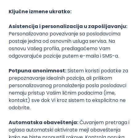
-Kofein, kao što znamo, ima tendenciju da remeti
san, što može izazvati
probleme sa pamćenjem
usled umora, zaključuje Nataša.
Čaj od đumbira kao zdravija
zamena
Za kraj, pitali smo je da nam preporuči neku zdraviju
zamenu za kafu za one koji možda, u nekom trenutku,
požele da svoju dnevnu rutinu ispijanja ovog napitka
promene.
- Postoje zamene za kafu koje će vam pomoći da
lakše pregrmite period bez njenog konzumiranja i to
su:
zeleni čaj, kafa od cikorije, smuti od povrća i
čaj od đumbira
– završava Nataša.
Očigledno da kafa kod svakog od nas “radi”
drugačije. Jedni veruju da im pomaže prilikom