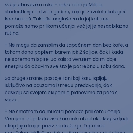
svoje obaveze u roku - rekla nam je Milica,
studentkinja četvrte godine, koja je zavolela kafu još
kao brucoš. Takođe, naglašava da joj kafa ne
pomaže samo prilikom učenja, već joj je nezaobilazna
rutina.
- Ne mogu da zamislim da započnem dan bez kafe, a
tokom dana popijem barem još 2 šoljice, čak i kada
ne spremam ispite. Ja zaista verujem da mi daje
energiju da obavim sve što je potrebno u toku dana.
Sa druge strane, postoje i oni koji kafu ispijaju
isključivo na pauzama između predavanja, dok
ćaskaju sa svojom ekipom o planovima za petak
veče.
- Ne smatram da mi kafa pomaže prilikom učenja.
Verujem da je kafa više kao neki ritual oko kog se ljudi
okupljaju i koji je poziv za druženje. Espresso
naručujem isključivo dok sedim sa svojim prijateljima.