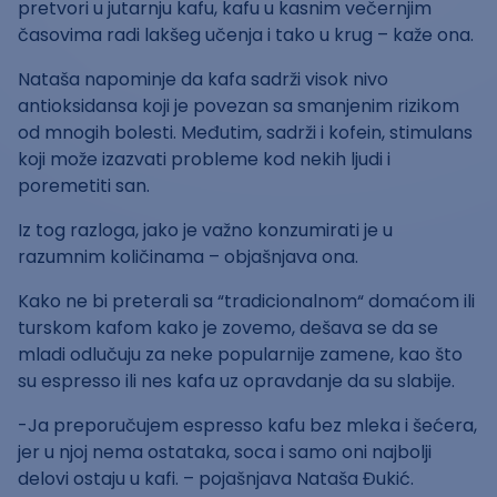
pretvori u jutarnju kafu, kafu u kasnim večernjim
časovima radi lakšeg učenja i tako u krug – kaže ona.
Nataša napominje da kafa sadrži visok nivo
antioksidansa koji je povezan sa smanjenim rizikom
od mnogih bolesti. Međutim, sadrži i kofein, stimulans
koji može izazvati probleme kod nekih ljudi i
poremetiti san.
Iz tog razloga, jako je važno konzumirati je u
razumnim količinama – objašnjava ona.
Kako ne bi preterali sa “tradicionalnom“ domaćom ili
turskom kafom kako je zovemo, dešava se da se
mladi odlučuju za neke popularnije zamene, kao što
su espresso ili nes kafa uz opravdanje da su slabije.
-Ja preporučujem espresso kafu bez mleka i šećera,
jer u njoj nema ostataka, soca i samo oni najbolji
delovi ostaju u kafi. – pojašnjava Nataša Đukić.