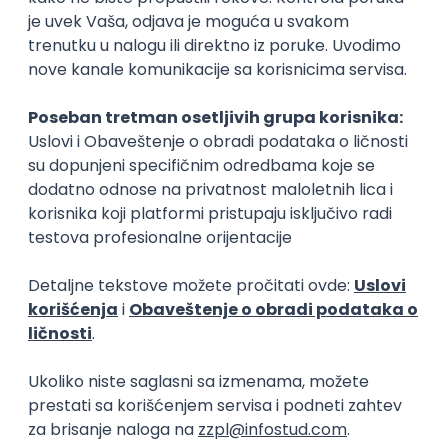
spremanja ispita, drugi kažu da to sigurno nije tačno i
da kafa služi da “okupi” ljude. Kakvo je vaše iskustvo,
može li se bez kafe tokom ispitnih rokova?
Kopiraj link
Ostavi komentar
Natalija Nenadović
Student sam treće godine Fakulteta organizacionih
nauka. U slobodno vreme volim da čitam, treniram i