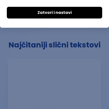
da se družim sa prijateljima.
Najčitaniji slični tekstovi