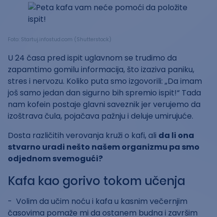
Foto: Startuj.infostud.com (Shutterstock)
U 24 časa pred ispit uglavnom se trudimo da
zapamtimo gomilu informacija, što izaziva paniku,
stres i nervozu. Koliko puta smo izgovorili: „Da imam
još samo jedan dan sigurno bih spremio ispit!“ Tada
nam kofein postaje glavni saveznik jer verujemo da
izoštrava čula, pojačava pažnju i deluje umirujuće.
Dosta različitih verovanja kruži o kafi, ali
da li ona
stvarno uradi nešto našem organizmu pa smo
odjednom svemogući?
Kafa kao gorivo tokom učenja
- Volim da učim noću i kafa u kasnim večernjim
časovima pomaže mi da ostanem budna i završim