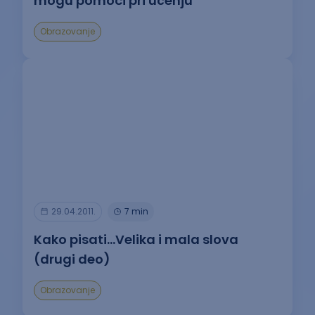
mogu pomoći pri učenju
Obrazovanje
29.04.2011.
7 min
Kako pisati…Velika i mala slova
(drugi deo)
Obrazovanje