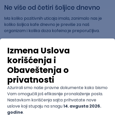
Ne više od četiri šoljice dnevno
Ma koliko pozitivnih uticaja imala, zanimalo nas je
koliko šoljica kafe dnevno je previše za naš
organizam i kolika doza kofeina je preporučljiva.
- Čini se da je do 400 miligrama (mg) kofeina dnevno
bezbedno za većinu zdravih odraslih osoba. To je
otprilike količina kofeina u četiri šoljice kafe –
objašnjava Nataša.
Takođe, studenti veruju da kofein koji se sadrži u kafi
poboljšava pamćenje i doprinosi lakšem učenju.
Komentarišući ove tvrdnje, Nataša nam je
napomenula da istraživanja pokazuju da kafa nije
pouzdan način za poboljšanje memorije kod starijih
ljudi. Oni imaju gore rezultate na testovima epizodne
memorije nakon konzumiranja kofeina.