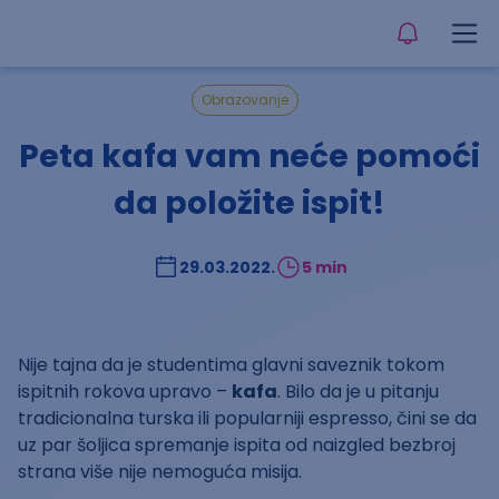
Obrazovanje
Peta kafa vam neće pomoći
da položite ispit!
29.03.2022.
5 min
Nije tajna da je studentima glavni saveznik tokom
ispitnih rokova upravo –
kafa
. Bilo da je u pitanju
tradicionalna turska ili popularniji espresso, čini se da
uz par šoljica spremanje ispita od naizgled bezbroj
strana više nije nemoguća misija.