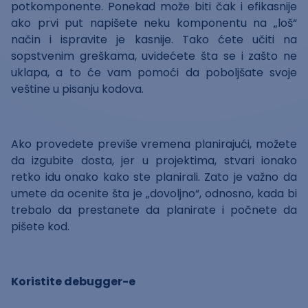
potkomponente. Ponekad može biti čak i efikasnije
ako prvi put napišete neku komponentu na „loš“
način i ispravite je kasnije. Tako ćete učiti na
sopstvenim greškama, uvidećete šta se i zašto ne
uklapa, a to će vam pomoći da poboljšate svoje
veštine u pisanju kodova.
Ako provedete previše vremena planirajući, možete
da izgubite dosta, jer u projektima, stvari ionako
retko idu onako kako ste planirali. Zato je važno da
umete da ocenite šta je „dovoljno“, odnosno, kada bi
trebalo da prestanete da planirate i počnete da
pišete kod.
Koristite debugger-e