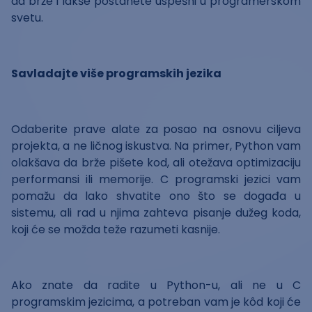
da brže i lakše postanete uspešni u programerskom
svetu.
Savladajte više programskih jezika
Odaberite prave alate za posao na osnovu ciljeva
projekta, a ne ličnog iskustva. Na primer, Python vam
olakšava da brže pišete kod, ali otežava optimizaciju
performansi ili memorije. C programski jezici vam
pomažu da lako shvatite ono što se događa u
sistemu, ali rad u njima zahteva pisanje dužeg koda,
koji će se možda teže razumeti kasnije.
Ako znate da radite u Python-u, ali ne u C
programskim jezicima, a potreban vam je kôd koji će