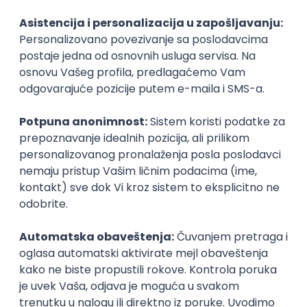
Kad sprovodite određeni deo projekta, ne
razmišljajte samo o načinu na koji bi trebalo da
funkcioniše, već i šta radi kada se dogodi nešto
neočekivano. Šta ako neka od datoteka podataka
koje su potrebne za program ne postoje, ili su
pogrešne vrste ili veličine? Da li funkcija radi ako je
jedan od parametara negativan?
Da biste umeli da proverite takve stvari potrebno
vam je određeno iskustvo i vežba. Ne očekujte da
vam odmah sve bude jasno i ne očajavajte ako
pravite greške. Nakon što napravite nekoliko
grešaka u rešavanju određenog problema, znaćete
koja su to pitanja koja treba da postavite u proveri, u
budućnosti.