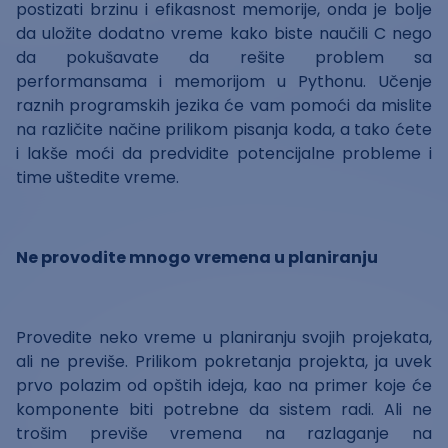
postizati brzinu i efikasnost memorije, onda je bolje
da uložite dodatno vreme kako biste naučili C nego
da pokušavate da rešite problem sa
performansama i memorijom u Pythonu. Učenje
raznih programskih jezika će vam pomoći da mislite
na različite načine prilikom pisanja koda, a tako ćete
i lakše moći da predvidite potencijalne probleme i
time uštedite vreme.
Ne provodite mnogo vremena u planiranju
Provedite neko vreme u planiranju svojih projekata,
ali ne previše. Prilikom pokretanja projekta, ja uvek
prvo polazim od opštih ideja, kao na primer koje će
komponente biti potrebne da sistem radi. Ali ne
trošim previše vremena na razlaganje na