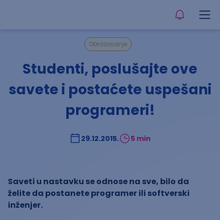
Obrazovanje
Studenti, poslušajte ove
savete i postaćete uspešani
programeri!
29.12.2015.
5 min
Saveti u nastavku se odnose na sve, bilo da
želite da postanete programer ili softverski
inženjer.