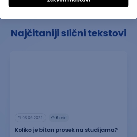
Najčitaniji slični tekstovi
03.06.2022.
6 min
Koliko je bitan prosek na studijama?