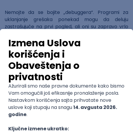
Nemojte da se bojite „debuggera“. Programi za
uklanjanje grešaka ponekad mogu da deluju
zastrašujuće na prvi pogled, ali oni su zapravo vrlo
korisni jer štede vreme. Uz to, prilično je jednostavno
naučiti njihove osnove. Možete ispravljati različite
vrste problema koristeći samo komande kao što su:
break, run, next, and print. Debuggeri daju napredne
funkcije, kao što su pokretanje programa korak po
korak (single-stepping), zaustavljanje ili pauziranje
izvođenja programa na takozvanom „breakpointu“
tokom određenih zbivanja, a neki čak pružaju i
mogućnost menjanja programa u toku izvođenja.
Korisni su i za testiranje performansi programa.
Postavljajte prava pitanja