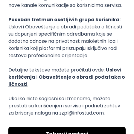
Zbog toga je važno da uvek vežbate i radite na što
više praktičnih zadataka. Napišite više programa,
koristite više alata, pravite slobodno i više bugova, ali
ih onda istražite, popravite, i naučite nešto iz toga.
Ako želite da savladate programiranje brzo i
pravilno, onda je učenje kroz praksu, najbolji način.
Preuzeto sa sajta www.telegraf.rs
Kopiraj link
Ostavi komentar