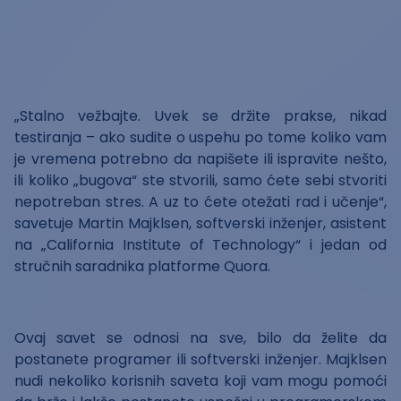
„Stalno vežbajte. Uvek se držite prakse, nikad
testiranja – ako sudite o uspehu po tome koliko vam
je vremena potrebno da napišete ili ispravite nešto,
ili koliko „bugova“ ste stvorili, samo ćete sebi stvoriti
nepotreban stres. A uz to ćete otežati rad i učenje“,
savetuje Martin Majklsen, softverski inženjer, asistent
na „California Institute of Technology“ i jedan od
stručnih saradnika platforme Quora.
Ovaj savet se odnosi na sve, bilo da želite da
postanete programer ili softverski inženjer. Majklsen
nudi nekoliko korisnih saveta koji vam mogu pomoći