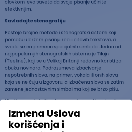
olovkom, evo saveta da svoje pisanje učinite
efektivnijim.
Savladajte stenografiju
Postoje brojne metode i stenografski sistemi koji
pomažu u bržem pisanju reči i čitavih tekstova, a
svode se na primenu specijalnih simbola. Jedan od
najpopularnijih stenografskih sistema je Tilajn
(Teeline), koji se u Velikoj Britaniji redovno koristi za
obuku novinara. Podrazumeva izbacivanje
nepotrebnih slova, na primer, vokala ili onih slova
koja se ne čuju u izgovoru, a izbačena slova se zatim
zamene jednostavnim simbolima koji se brzo pišu.
Ukoliko vam je teško da se u potpunosti prebacite na
stenografiju, osmislite sopstveni sistem brzog pisanja
koji će vam pomoći da pojednostavite reči koje
najčešće koristite (npr. tm za turizam). Naravno,
potrudite se da ne zaboravite značenje sopstvenih