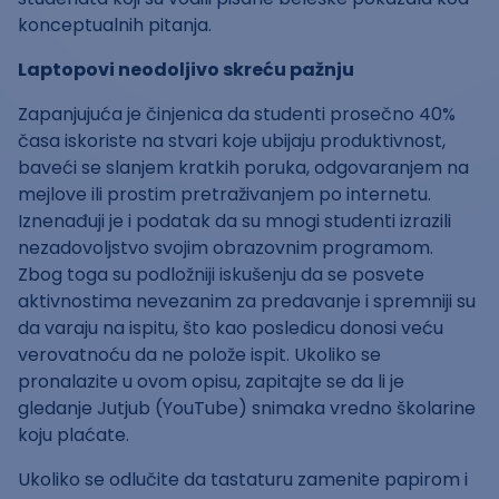
konceptualnih pitanja.
Laptopovi neodoljivo skreću pažnju
Zapanjujuća je činjenica da studenti prosečno 40%
časa iskoriste na stvari koje ubijaju produktivnost,
baveći se slanjem kratkih poruka, odgovaranjem na
mejlove ili prostim pretraživanjem po internetu.
Iznenađuji je i podatak da su mnogi studenti izrazili
nezadovoljstvo svojim obrazovnim programom.
Zbog toga su podložniji iskušenju da se posvete
aktivnostima nevezanim za predavanje i spremniji su
da varaju na ispitu, što kao posledicu donosi veću
verovatnoću da ne polože ispit. Ukoliko se
pronalazite u ovom opisu, zapitajte se da li je
gledanje Jutjub (YouTube) snimaka vredno školarine
koju plaćate.
Ukoliko se odlučite da tastaturu zamenite papirom i