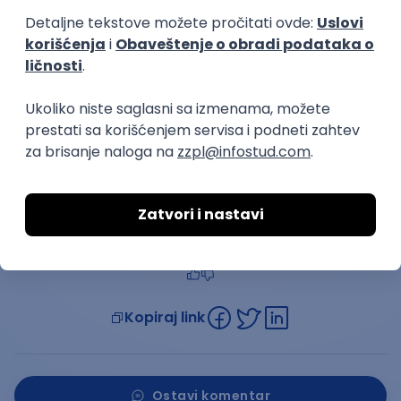
rukopis zvuče poznato?
Ako za pisanje koristite odgovarajuće flomastere,
povlačenje ruke preko ispisanog teksta neće ostaviti
neuredan trag i moći ćete maksimalno da iskoristite
prednosti rukom pisanog teksta.
Preuzeto sa sajta www.fakulteti.edukacija.rs
Kopiraj link
Ostavi komentar