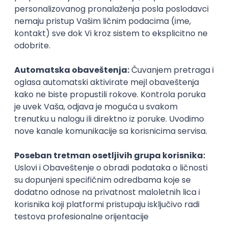
mišićima.
Isprobajte Kornel (Cornell notes) metodu
pisanja
Kornel metoda je stara, ali neverovatno efektivna
metoda pisanja. Njena primena podrazumeva da se
stranica podeli na dve kolone. Desna kolona treba
da bude šira i tu treba zapisati sve ideje, tabele,
grafikone, takoreći sve što biste inače zapisali. Nema
veze ako je neuredna. U levu kolonu zabeležite
krupne teze, uopštavajući odgovarajuće ideje iz
desne kolone. Takođe, dno svake stranice možete
ostaviti prazno kako biste tu kasnije izveli sažetak koji
dalje, prilikom učenja, može olakšati pronalaženje
neke konkretne teme.
Levoruki, nabavite flomastere
Da li vam mrlje od mastila, razmazana slova i nečitak