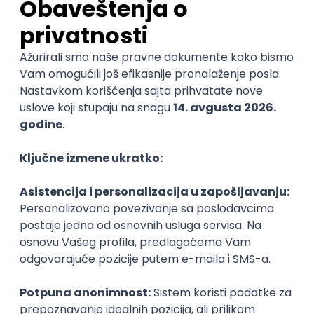
simbola i skraćenica.
Koristite odgovarajuće formatiranje teksta
Ukoliko ste nedavno tastaturu zamenili olovkom,
setite se načina na koji ste organizovali tekst u Vordu
(Microsoft Word) ili bilo kom drugom programu za
obradu teksta. Naslove ispisujte krupnim slovima,
koristite numeraciju i podvlačite bitne fraze. Pored
toga, ostavite dovoljno praznog prostora za
dopisivanje dodatnih informacija – značiće vam onda
kada budete počeli da se pripremate za test.
Nabavite lopticu za vežbanje
Višečasovno pisanje će umoriti vaše prste, dlan i
ručni zglob. Povremeno stezanje loptice vam može
pomoći da ojačate svoju ruku. Podjednako je važno
da radite vežbe istezanja ruke kojom pišete, kako
biste izbegli povrede lakta i neprijatan bol u