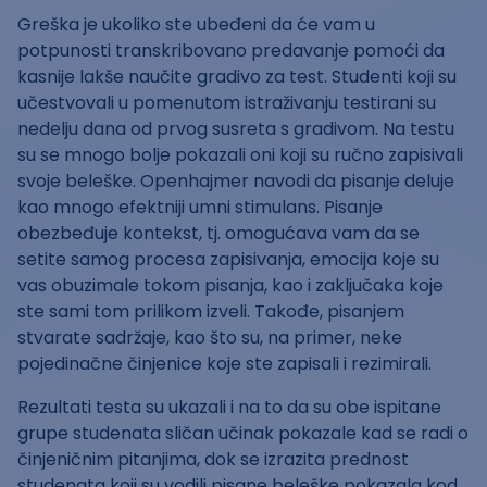
Greška je ukoliko ste ubeđeni da će vam u
potpunosti transkribovano predavanje pomoći da
kasnije lakše naučite gradivo za test. Studenti koji su
učestvovali u pomenutom istraživanju testirani su
nedelju dana od prvog susreta s gradivom. Na testu
su se mnogo bolje pokazali oni koji su ručno zapisivali
svoje beleške. Openhajmer navodi da pisanje deluje
kao mnogo efektniji umni stimulans. Pisanje
obezbeđuje kontekst, tj. omogućava vam da se
setite samog procesa zapisivanja, emocija koje su
vas obuzimale tokom pisanja, kao i zaključaka koje
ste sami tom prilikom izveli. Takođe, pisanjem
stvarate sadržaje, kao što su, na primer, neke
pojedinačne činjenice koje ste zapisali i rezimirali.
Rezultati testa su ukazali i na to da su obe ispitane
grupe studenata sličan učinak pokazale kad se radi o
činjeničnim pitanjima, dok se izrazita prednost
studenata koji su vodili pisane beleške pokazala kod