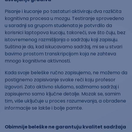
Pisanje i kucanje po tastaturi aktiviraju dva različita
kognitivna procesa u mozgu. Testiranje sprovedeno
u saradnji sa grupom studenata je potvrdilo da
korisnici laptopova kucaju, takoreći, sve što čuju, bez
istovremenog razmišljanja o sadržaju koji zapisuju.
Suština je da, kad iskucavamo sadržaj, mi se u stvari
bavimo prostom transkripcijom koja ne zahteva
mnogo kognitivne aktivnosti.
Kada svoje beleške ručno zapisujemo, ne možemo da
postignemo zapisivanje svake reči koju profesor
izgovori. Zato aktivno slušamo, sažimamo sadržaj i
zapisujemo samo ključne detalje. Mozak se, samim
tim, više uključuje u proces razumevanja, a obrađene
informacije se lakše i bolje pamte.
Obimnije beleške ne garantuju kvalitet sadržaja