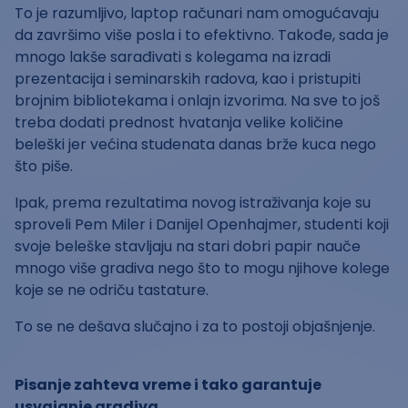
To je razumljivo, laptop računari nam omogućavaju
da završimo više posla i to efektivno. Takođe, sada je
mnogo lakše sarađivati s kolegama na izradi
prezentacija i seminarskih radova, kao i pristupiti
brojnim bibliotekama i onlajn izvorima. Na sve to još
treba dodati prednost hvatanja velike količine
beleški jer većina studenata danas brže kuca nego
što piše.
Ipak, prema rezultatima novog istraživanja koje su
sproveli Pem Miler i Danijel Openhajmer, studenti koji
svoje beleške stavljaju na stari dobri papir nauče
mnogo više gradiva nego što to mogu njihove kolege
koje se ne odriču tastature.
To se ne dešava slučajno i za to postoji objašnjenje.
Pisanje zahteva vreme i tako garantuje
usvajanje gradiva