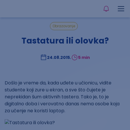
Obrazovanje
Tastatura ili olovka?
24.08.2015.
5 min
Došlo je vreme da, kada uđete u učionicu, vidite
studente koji zure u ekran, a sve što čujete je
neprekidan šum aktivnih tastera. Tako je, to je
digitalno doba i verovatno danas nema osobe koja
za učenje ne koristi laptop.