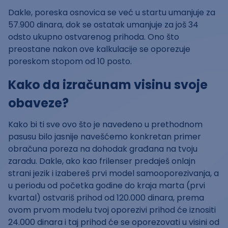
Dakle, poreska osnovica se već u startu umanjuje za
57.900 dinara, dok se ostatak umanjuje za još 34
odsto ukupno ostvarenog prihoda. Ono što
preostane nakon ove kalkulacije se oporezuje
poreskom stopom od 10 posto.
Kako da izračunam visinu svoje
obaveze?
Kako bi ti sve ovo što je navedeno u prethodnom
pasusu bilo jasnije navešćemo konkretan primer
obračuna poreza na dohodak građana na tvoju
zaradu. Dakle, ako kao frilenser predaješ onlajn
strani jezik i izabereš prvi model samooporezivanja, a
u periodu od početka godine do kraja marta (prvi
kvartal) ostvariš prihod od 120.000 dinara, prema
ovom prvom modelu tvoj oporezivi prihod će iznositi
24.000 dinara i taj prihod će se oporezovati u visini od