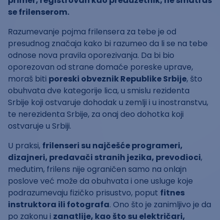
primer, registrovan kao preduzetnik, ne smatraš
se frilenserom.
Razumevanje pojma frilensera za tebe je od
presudnog značaja kako bi razumeo da li se na tebe
odnose nova pravila oporezivanja. Da bi bio
oporezovan od strane domaće poreske uprave,
moraš biti
poreski obveznik Republike Srbije
, što
obuhvata dve kategorije lica, u smislu rezidenta
Srbije koji ostvaruje dohodak u zemlji i u inostranstvu,
te nerezidenta Srbije, za onaj deo dohotka koji
ostvaruje u Srbiji.
U praksi,
frilenseri su najčešće programeri,
dizajneri, predavači stranih jezika, prevodioci
,
međutim, frilens nije ograničen samo na onlajn
poslove već može da obuhvata i one usluge koje
podrazumevaju fizičko prisustvo, poput
fitnes
instruktora ili fotografa
. Ono što je zanimljivo je da
po zakonu i
zanatlije, kao što su električari,