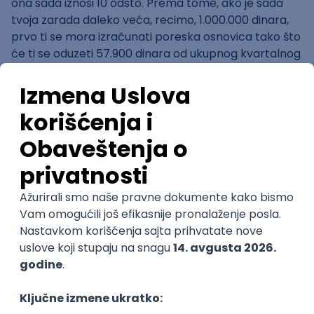
ona sada iznosi 10 odsto. Prema tome, ako je sada
tvoja zarada daleko veća, recimo, 1.000.000 dinara,
prvo ti se mora izračunati poreska osnovica tako što
će ti se oduzeti 57.900 dinara od ukupnog kvartalnog
prihoda i tako dobiti iznos od 942.100 dinara, zatim
umanjiti taj iznos za 34 odsto od ukupnog prihoda,
tačnije za iznos od 320.314 dinara, na tako dobijeni
iznos oporezivog prihoda od 621.786,00 dinara će se
primeniti poreska stopa od 10 posto i na taj način se
dolazi do toga da je krajnji iznos tvoje poreske
obaveze u tom kvartalu 62.178,60 dinara.
Šta je sa mojim pravom na
penzijsko i invalidsko osiguranje­?
Kad se izvrši obaveza plaćanja poreza na dohodak,
nisi završio sa obavezama, naime
posebno se mora
izvršiti prijava za penzijsko i invalidsko
osiguranje, ali to je svakako pozitivna vest jer na