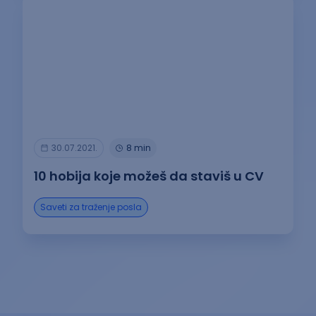
30.07.2021.
8 min
10 hobija koje možeš da staviš u CV
Saveti za traženje posla