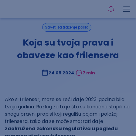
Saveti za traženje posla
Koja su tvoja prava i
obaveze kao frilensera
24.05.2024.
7 min
Ako si frilenser, može se reći da je 2023. godina bila
tvoja godina. Razlog za to je što su konačno stupili na
snagu pravni propisi koji regulišu pojam i položaj
frilensera, tako da se može smatrati da je
zaokružena zakonska regulativa u pogledu
pravnog statusa frilensera
.