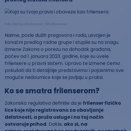
Foto: Startuj.infostud.com (Shutterstock)
Naime, posle dužih pregovora i rada, usvojen je
konačni predlog radne grupe i stupile su na snagu
izmene Zakona o porezu na dohodak građana,
počev od 1. januara 2023. godine, koje su uvele
frilensere u pravni sistem. Upravo te izmene ćemo
pokušati da ti detaljnije predstavimo i pojasnimo sve
moguće nedoumice koje se javljaju u praksi.
Ko se smatra frilenserom?
Zakonska regulativa definiše da je
frilenser fizičko
lice koje nije registrovano za obavljanje
delatnosti, a pruža usluge i na taj način
ostvaruje prihod
. Dakle,
ako si, na