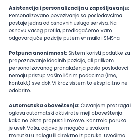
taj način regulišeš svoj radni staž
. Pre ovih
zakonskih rešenja, pravna regulativa nije ostavljala
mogućnost frilenserima da plaćaju doprinose na
zaradu koju ostvare. Ono što treba da znaš je da je
način obračuna vrlo sličan kao što je opisano u
prethodnom pasusu, sa jedinom razlikom što kod
doprinosa za penzijsko osiguranje se primenjuje
stopa od 24 odsto, dok kod dopinosa na teret
zdravstva ide procenat od 10,3 odsto.
Dobra vest je da, za razliku od ostalih kategorija
samooporezivanja, kao frilenser u prvom modelu
oporezivanja možeš da, u sklopu povoljnijeg
poreskog tretmana, ne plaćaš doprinose (kao ni
porez). Vrlo je bitno da znaš da što se tiče doprinosa,
ukoliko si izabrao drugi model oporezivanja, u tom
slučaju postoji ograničenje – predviđen je minimum
osnovice za doprinose za PIO, pa ona ne može biti
niža od trostrukog iznosa najniže mesečne osnovice