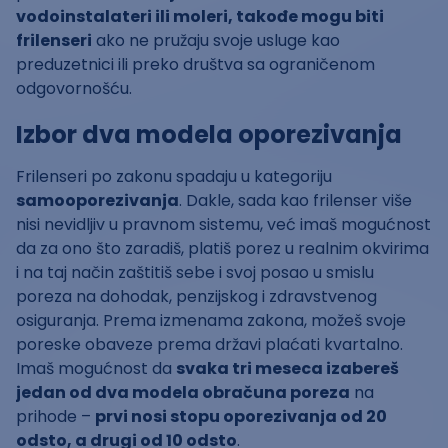
vodoinstalateri ili moleri, takođe mogu biti
frilenseri
ako ne pružaju svoje usluge kao
preduzetnici ili preko društva sa ograničenom
odgovornošću.
Izbor dva modela oporezivanja
Frilenseri po zakonu spadaju u kategoriju
samooporezivanja
. Dakle, sada kao frilenser više
nisi nevidljiv u pravnom sistemu, već imaš mogućnost
da za ono što zaradiš, platiš porez u realnim okvirima
i na taj način zaštitiš sebe i svoj posao u smislu
poreza na dohodak, penzijskog i zdravstvenog
osiguranja. Prema izmenama zakona, možeš svoje
poreske obaveze prema državi plaćati kvartalno.
Imaš mogućnost da
svaka tri meseca izabereš
jedan od dva modela obračuna poreza
na
prihode –
prvi nosi stopu oporezivanja od 20
odsto, a drugi od 10 odsto
.