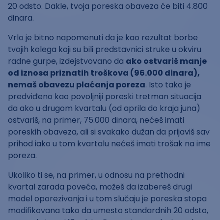
20 odsto. Dakle, tvoja poreska obaveza će biti 4.800
dinara.
Vrlo je bitno napomenuti da je kao rezultat borbe
tvojih kolega koji su bili predstavnici struke u okviru
radne gurpe, izdejstvovano da
ako ostvariš manje
od iznosa priznatih troškova (96.000 dinara),
nemaš obavezu plaćanja poreza
. Isto tako je
predviđeno kao povoljniji poreski tretman situacija
da ako u drugom kvartalu (od aprila do kraja juna)
ostvariš, na primer, 75.000 dinara, nećeš imati
poreskih obaveza, ali si svakako dužan da prijaviš sav
prihod iako u tom kvartalu nećeš imati trošak na ime
poreza.
Ukoliko ti se, na primer, u odnosu na prethodni
kvartal zarada poveća, možeš da izabereš drugi
model oporezivanja i u tom slučaju je poreska stopa
modifikovana tako da umesto standardnih 20 odsto,