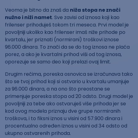
Veoma je bitno da znaš da
niža stopa ne znači
nužno i niži namet
. Sve zavisi od iznosa koji kao
frilenser prihoduješ tokom tri meseca. Prvi model je
povoljniji ukoliko kao frilenser imaš niže prihode po
kvartalu, jer priznati (normirani) troškovi iznose
96.000 dinara. To znači da se do tog iznosa ne plaća
porez, a ako je kvartalni prihod viši od tog iznosa,
oporezuje se samo deo koji prelazi ovaj limit.
Drugim rečima, poreska osnovica se izračunava tako
što se tvoj prihod koji si ostvario u kvartalu umanjuje
za 96.000 dinara, a na ono što preostane se
primenjuje poreska stopa od 20 odsto. Drugi model je
povoljniji za tebe ako ostvaruješ više prihoda jer se
kod ovog modela priznaju dve grupe normiranih
troškova, i to fiksni iznos u visini od 57.900 dinara i
procentualno određen iznos u visini od 34 odsto od
ukupno ostvarenih prihoda.