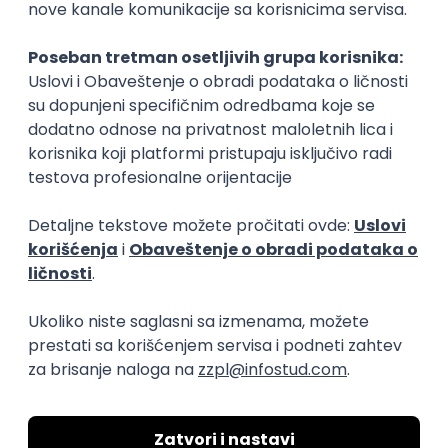
doprinosa. U prevodu, kod ovog drugog modela se
doprinosi za PIO i zdravstvo plaćaju čak i ako su
prihodi toliko niski da se porez ne plaća. Visinu najniže
mesečne osnovice doprinosa svake godine
utvrđuju
nadležni organi
, te se i minimalna obaveza na ime
doprinosa razlikuje zavisno od godine u kojoj nastaje.
Ako si frilenser, pored neke druge delatnosti, u tom
slučaju imaš pogodnosti na polju zdravstvenog
osiguranja jer ako si zdravstveno osiguran po nekom
drugom osnovu ne uplaćuješ doprinose za
zdravstveno osiguranje i kao frilenser. Kada
govorimo o doprinosima za slučaj nezaposlenosti,
njih kao frilenser ne uplaćuješ.
Tendencije daljih zakonskih
reformi za frilensere
Možemo reći da je usvojena zakonska regulative