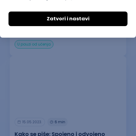
22.07.2022.
10 min
Top 10 domaćih podkasta
U pauzi od učenja
15.05.2023.
6 min
Kako se piše: Spojeno i odvojeno