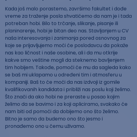
Kada još malo porastemo, završimo fakultet i dođe
vreme za traženje posla shvatićemo da nam je i tada
potreban hobi. Bilo to trčanje, slikanje, pisanje ili
planinarenje, hobi je bitan deo nas. Stavljanjem u CV
naša interesovanja i zanimanja pored osnovnog za
koje se prijavljujemo moći će poslodavcu da pokaže
nas kao ličnost i naše osobine, ali i da mu otkrije
kakve smo veštine mogli da steknemo bavljenjem
tim hobijem. Takođe, pomoći će mu da sagleda kako
se baš mi uklapamo u određeni tim i atmosferu u
kompaniji. Baš to će moći da nas izdvoji iz gomile
kvalifikovanih kandidata i približi nas poslu koji želimo.
Što znači da ako hobi ne preraste u posao kojim
želimo da se bavimo i za koji apliciramo, svakako će
nam biti od pomoći da dobijemo ono što želimo.
Bitno je samo da budemo ono što jesmo i
pronađemo ono u čemu uživamo.