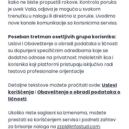
je u psihologiju i uživa u slikanju, pisanju, čitanju i
stvaranju svega što bi na bilo koji način moglo da
ulepša ovaj svet i život na njemu.
Najčitaniji slični tekstovi