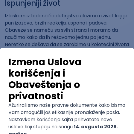
Ispunjeniji život
Izlaskom iz balončića detinjstva ulazimo u život koji je
pun izazova, brzih reakcija, uspona i padova.
Obaveze se nameću sa svih strana i moramo da
naučimo kako da ih rešavamo jednu po jednu.
Neretko se dešava da se zarobimo u kolotečini života
i zaboravimo na uživanje i življenje u pravom smislu te
reči. U takvim situacijama imati nešto što možemo
da radimo, a u čemu uživamo, dodaje boje svetu oko
nas. Istrčati 5km, naslikati sliku, odsvirati pesmu,
otputovati negde, ukrasiti zid sobe, napraviti
slagalicu ili uraditi bilo šta što čini naš hobi puni
pregradu u policama našeg života i čini da se i nama i
drugima dopadaju sve više. Uživati bar neki kratak
period svakog dana je nešto što sebi možete da
priuštite i što vam je potrebno da biste živeli onako
kako zaslužujete.