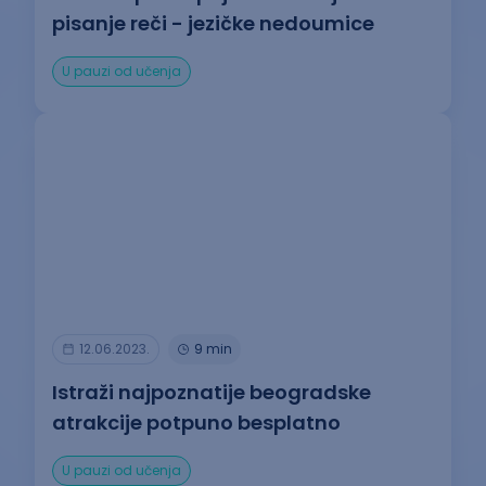
pisanje reči - jezičke nedoumice
U pauzi od učenja
12.06.2023.
9 min
Istraži najpoznatije beogradske
atrakcije potpuno besplatno
U pauzi od učenja