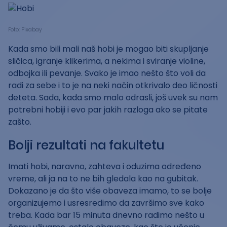
Foto: Pixabay
Kada smo bili mali naš hobi je mogao biti skupljanje
sličica, igranje klikerima, a nekima i sviranje violine,
odbojka ili pevanje. Svako je imao nešto što voli da
radi za sebe i to je na neki način otkrivalo deo ličnosti
deteta. Sada, kada smo malo odrasli, još uvek su nam
potrebni hobiji i evo par jakih razloga ako se pitate
zašto.
Bolji rezultati na fakultetu
Imati hobi, naravno, zahteva i oduzima određeno
vreme, ali ja na to ne bih gledala kao na gubitak.
Dokazano je da što više obaveza imamo, to se bolje
organizujemo i usresredimo da završimo sve kako
treba. Kada bar 15 minuta dnevno radimo nešto u