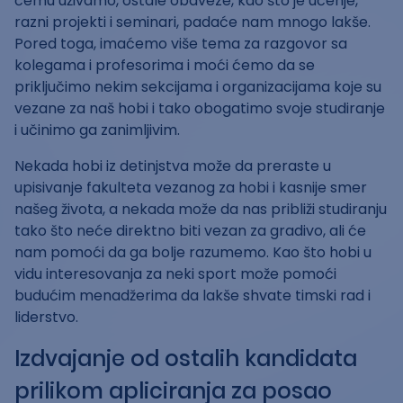
čemu uživamo, ostale obaveze, kao što je učenje,
razni projekti i seminari, padaće nam mnogo lakše.
Pored toga, imaćemo više tema za razgovor sa
kolegama i profesorima i moći ćemo da se
priključimo nekim sekcijama i organizacijama koje su
vezane za naš hobi i tako obogatimo svoje studiranje
i učinimo ga zanimljivim.
Nekada hobi iz detinjstva može da preraste u
upisivanje fakulteta vezanog za hobi i kasnije smer
našeg života, a nekada može da nas približi studiranju
tako što neće direktno biti vezan za gradivo, ali će
nam pomoći da ga bolje razumemo. Kao što hobi u
vidu interesovanja za neki sport može pomoći
budućim menadžerima da lakše shvate timski rad i
liderstvo.
Izdvajanje od ostalih kandidata
prilikom apliciranja za posao