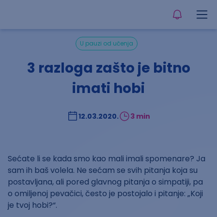
U pauzi od učenja
3 razloga zašto je bitno
imati hobi
12.03.2020.
3 min
Sećate li se kada smo kao mali imali spomenare? Ja
sam ih baš volela. Ne sećam se svih pitanja koja su
postavljana, ali pored glavnog pitanja o simpatiji, pa
o omiljenoj pevačici, često je postojalo i pitanje: „Koji
je tvoj hobi?“.