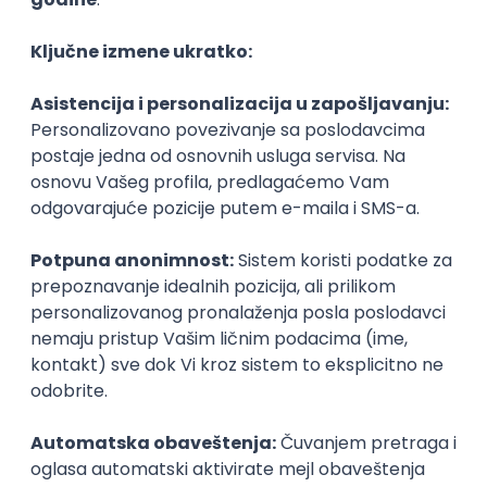
I na kraju ako vas zanima, moj odgovor u spomenaru
bio je „dečak iz 8-5“, a što se tiče hobija, to bi bilo
pisanje.
Kopiraj link
Ostavi komentar
Dragana Vinčić
Dragana je završna godina osnovnih studija na FON-
u. Pored ISiT-a kojim se bavi na fakultetu, zaljubljena