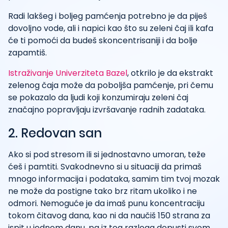
Radi lakšeg i boljeg pamćenja potrebno je da piješ
dovoljno vode, ali i napici kao što su zeleni čaj ili kafa
će ti pomoći da budeš skoncentrisaniji i da bolje
zapamtiš.
Istraživanje Univerziteta Bazel
, otkrilo je da ekstrakt
zelenog čaja može da poboljša pamćenje, pri čemu
se pokazalo da ljudi koji konzumiraju zeleni čaj
značajno popravljaju izvršavanje radnih zadataka.
2. Redovan san
Ako si pod stresom ili si jednostavno umoran, teže
ćeš i pamtiti. Svakodnevno si u situaciji da primaš
mnogo informacija i podataka, samim tim tvoj mozak
ne može da postigne tako brz ritam ukoliko i ne
odmori. Nemoguće je da imaš punu koncentraciju
tokom čitavog dana, kao ni da naučiš 150 strana za
ispit u jednom danu, pa iz tog razloga dopusti svom