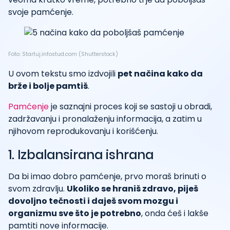
svoje pamćenje.
Foto: Startuj.infostud.com (Shutterstock)
U ovom tekstu smo izdvojili
pet načina kako da
brže i bolje pamtiš
.
Pamćenje
je saznajni proces koji se sastoji u obradi,
zadržavanju i pronalaženju informacija, a zatim u
njihovom reprodukovanju i korišćenju.
1. Izbalansirana ishrana
Da bi imao dobro pamćenje, prvo moraš brinuti o
svom zdravlju.
Ukoliko se hraniš zdravo, piješ
dovoljno tečnosti i daješ svom mozgu i
organizmu sve što je potrebno
, onda ćeš i lakše
pamtiti nove informacije.