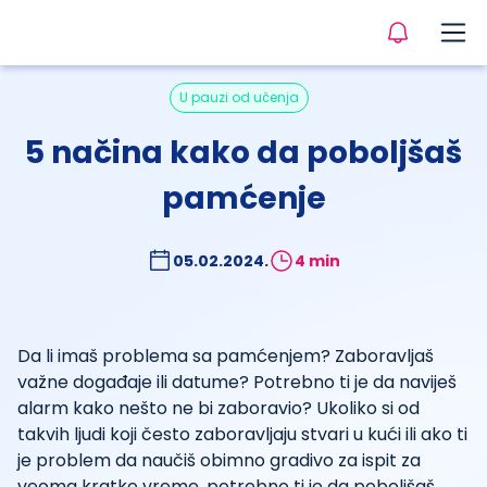
U pauzi od učenja
5 načina kako da poboljšaš
pamćenje
05.02.2024.
4 min
Da li imaš problema sa pamćenjem? Zaboravljaš
važne događaje ili datume? Potrebno ti je da naviješ
alarm kako nešto ne bi zaboravio? Ukoliko si od
takvih ljudi koji često zaboravljaju stvari u kući ili ako ti
je problem da naučiš obimno gradivo za ispit za
veoma kratko vreme, potrebno ti je da poboljšaš