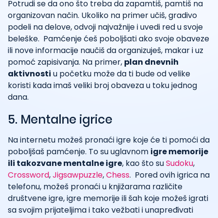
Potrudi se da ono što treba da zapamtiš, pamtiš na
organizovan način. Ukoliko na primer učiš, gradivo
podeli na delove, odvoji najvažnije i uvedi red u svoje
beleške. Pamćenje ćeš poboljšati ako svoje obaveze
ili nove informacije naučiš da organizuješ, makar i uz
pomoć zapisivanja. Na primer,
plan dnevnih
aktivnosti
u početku može da ti bude od velike
koristi kada imaš veliki broj obaveza u toku jednog
dana.
5. Mentalne igrice
Na internetu možeš pronaći igre koje će ti pomoći da
poboljšaš pamćenje. To su uglavnom
igre memorije
ili takozvane mentalne igre
, kao što su
Sudoku
,
Crossword
,
Jigsawpuzzle
,
Chess
. Pored ovih igrica na
telefonu, možeš pronaći u knjižarama različite
društvene igre, igre memorije ili šah koje možeš igrati
sa svojim prijateljima i tako vežbati i unapređivati