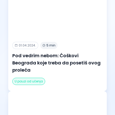
01.04.2024.
5 min
Pod vedrim nebom: Ćoškovi
Beograda koje treba da posetiš ovog
proleća
U pauzi od učenja