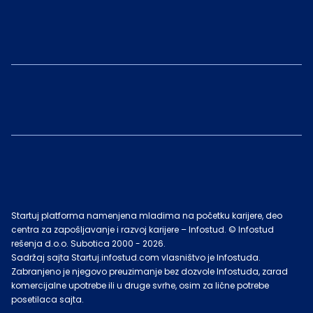
Startuj platforma namenjena mladima na početku karijere, deo
centra za zapošljavanje i razvoj karijere – Infostud. © Infostud
rešenja d.o.o. Subotica 2000 -
2026
.
Sadržaj sajta Startuj.infostud.com vlasništvo je Infostuda.
Zabranjeno je njegovo preuzimanje bez dozvole Infostuda, zarad
komercijalne upotrebe ili u druge svrhe, osim za lične potrebe
posetilaca sajta.