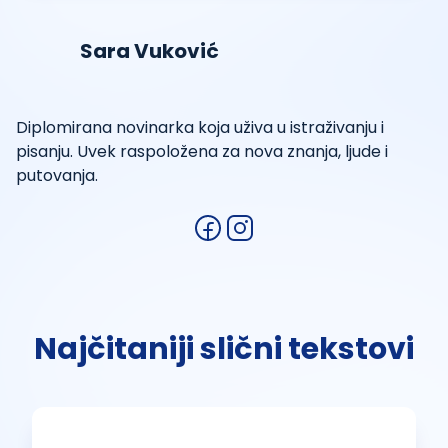
Sara Vuković
Diplomirana novinarka koja uživa u istraživanju i
pisanju. Uvek raspoložena za nova znanja, ljude i
putovanja.
Najčitaniji slični tekstovi