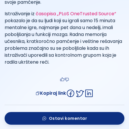
svoje pamćenje.
Istraživanje iz
časopisa „PLoS OneTrusted Source“
pokazalo je da su ljudi koji su igrali samo 15 minuta
mentalne igre, najmanje pet dana u nedelji, imali
poboljšanja u funkciji mozga. Radna memorija
učesnika, kratkoročno pamćenje i veštine rešavanja
problema značajno su se poboljšale kada su ih
istraživači uporedili sa kontrolnom grupom koja je
radila ukrštene reči.
Kopiraj link
Ostavi komentar