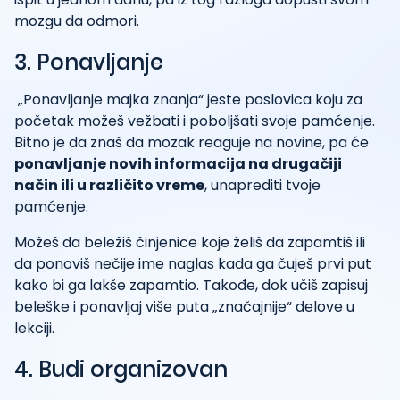
mozgu da odmori.
3. Ponavljanje
„Ponavljanje majka znanja“ jeste poslovica koju za
početak možeš vežbati i poboljšati svoje pamćenje.
Bitno je da znaš da mozak reaguje na novine, pa će
ponavljanje novih informacija na drugačiji
način ili u različito vreme
, unaprediti tvoje
pamćenje.
Možeš da beležiš činjenice koje želiš da zapamtiš ili
da ponoviš nečije ime naglas kada ga čuješ prvi put
kako bi ga lakše zapamtio. Takođe, dok učiš zapisuj
beleške i ponavljaj više puta „značajnije“ delove u
lekciji.
4. Budi organizovan