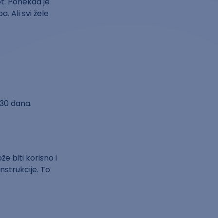
ot. Ponekad je
 Ali svi žele
 30 dana.
e biti korisno i
nstrukcije. To