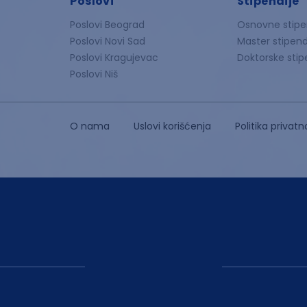
Poslovi
Stipendije
Poslovi Beograd
Osnovne stipe
Poslovi Novi Sad
Master stipend
Poslovi Kragujevac
Doktorske stip
Poslovi Niš
O nama
Uslovi korišćenja
Politika privatn