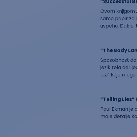
“Successful B
Ovom knjigom 
samo papir za i
uspehu. Dakle, 
“The Body Lang
Sposobnost da s
jezik tela deli 
laži” koje mogu 
“Telling Lies
Paul Ekman je a
male detalje koj