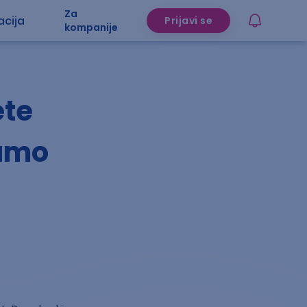
Za
acija
Prijavi se
kompanije
ete
samo