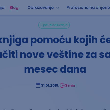
ja
Blog
Obrazovanje
Profesionalna orijent
U pauzi od učenja
knjiga pomoću kojih ć
čiti nove veštine za 
mesec dana
31.01.2018.
3 min