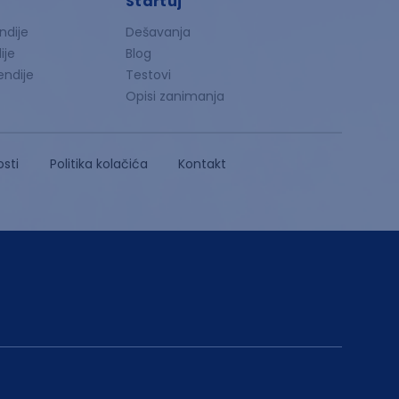
Startuj
ndije
Dešavanja
ije
Blog
endije
Testovi
Opisi zanimanja
osti
Politika kolačića
Kontakt