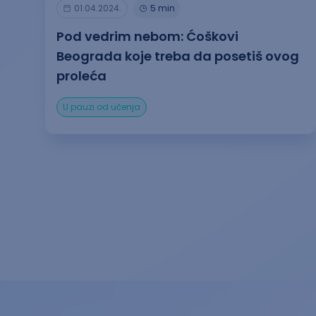
01.04.2024.
5 min
Pod vedrim nebom: Ćoškovi
Beograda koje treba da posetiš ovog
proleća
U pauzi od učenja