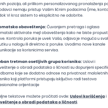
 na najboljim kursevima brzog čitanja. On takođe nudi či
tvenih metoda.
 A Handbook of Creative-Thinking Techniques” Mich
ljanje nije urođena funkcija. U svojoj knjizi, Majkl, vodeći s
upio je i sistematizovao neke strategije koje pomažu krea
Tehnike, vežbe i neke veoma teške zagonetke omoćavaju 
e korake ka kreativnom razmišljanju.
Kopiraj 