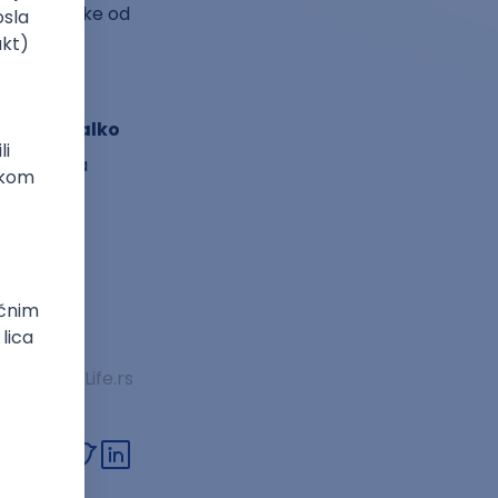
taocima neke od
ael Michalko
tručnjak za
tivnom
vam da
Izvor: BIZLife.rs
link