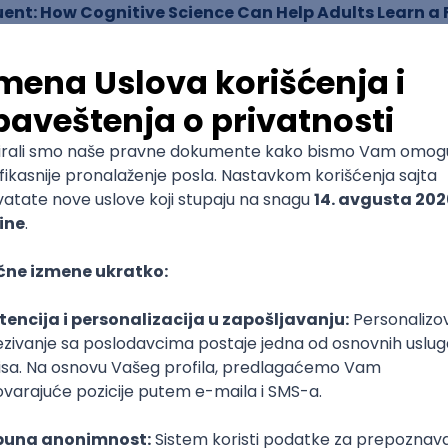
ent: How Cognitive Science Can Help Adults Learn a 
hard M. Roberts, Roger J. Kreuz
 kognitivni naučnici. Oni su stekli sva svoja naučna iskustv
li u učenju stranog jezika.
Forgetting: Six Essential Skills to Clear Out Brain Clu
arpest, Smartest You” Mike Byster, Kristin Loberg
čar su se udružili da napišu ovu knjigu. Napravili su odliča
i svoj puni potencijal. Ova knjiga se ne odnosi samo na sećan
asnosti u svemu što radite. Autori vam pružaju strategiju u
oći da se naviknete na ovaj način razmišljanja.
h Rapid Reading” Peter Kump
da brže pročita svoje omiljene knjige i da može zapamtiti
jih? Brzo čitanje je dobro rešenje. U svojoj knjizi, Kump piš