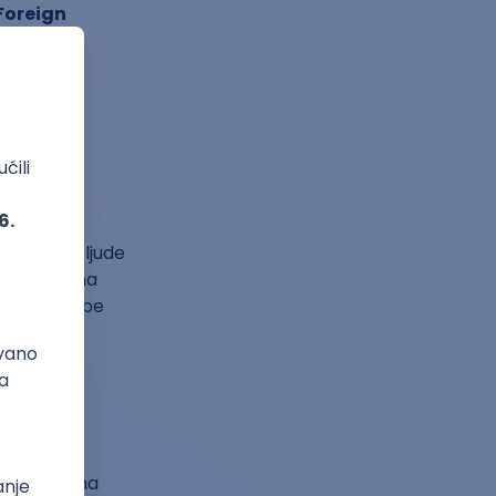
Foreign
a kako bi
tter and
n vodič za ljude
je, već i na
čenja i vežbe
 sve važne
e o teorijama