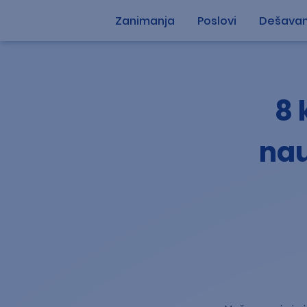
Zanimanja
Poslovi
Dešavan
8 
nau