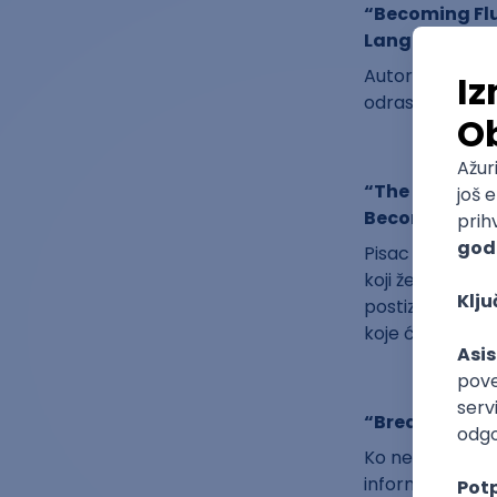
“Becoming Flu
Language” Ric
Autori knjige su
odraslima pomog
“The Power of 
Become the Sh
Pisac i matemati
koji žele otkrit
postizanje efik
koje će vam pom
“Breakthroug
Ko ne bi voleo 
informacije iz n