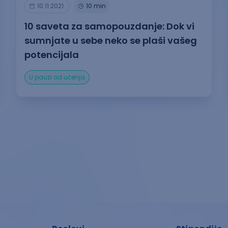
10.11.2021.
10 min
10 saveta za samopouzdanje: Dok vi
sumnjate u sebe neko se plaši vašeg
potencijala
U pauzi od učenja