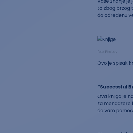
Vaše znanje je 
to zbog brzog 
da određenu ve
Foto: Pixabay
Ovo je spisak 
“Successful Bu
Ova knjiga je na
za menadžere koj
će vam pomoći 