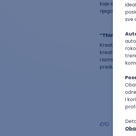
koje se predaju
njegovih jedins
“Thinkertoys:
Kreativno razmiš
kreativnost, sk
razmišljanju. 
preduzmete prv