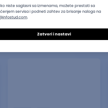
Ostavi komentar
Najčitaniji slični tekstovi