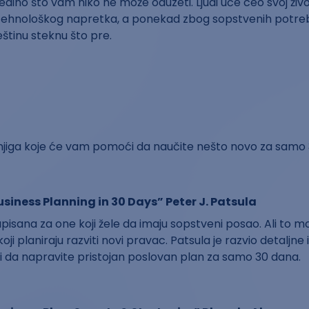
jedino što vam niko ne može oduzeti. Ljudi uče ceo svoj živ
tehnološkog napretka, a ponekad zbog sopstvenih potreba.
štinu steknu što pre.
knjiga koje će vam pomoći da naučite nešto novo za samo
siness Planning in 30 Days” Peter J. Patsula
pisana za one koji žele da imaju sopstveni posao. Ali to mož
i planiraju razviti novi pravac. Patsula je razvio detaljne i
da napravite pristojan poslovan plan za samo 30 dana.