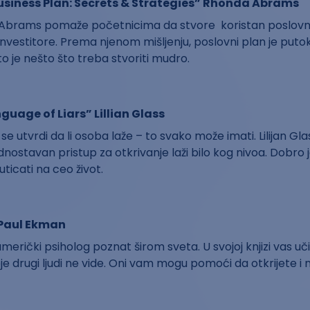
usiness Plan: Secrets & Strategies” Rhonda Abrams
Abrams pomaže početnicima da stvore koristan poslovn
nvestitore. Prema njenom mišljenju, poslovni plan je putok
to je nešto što treba stvoriti mudro.
uage of Liars” Lillian Glass
e utvrdi da li osoba laže – to svako može imati. Lilijan Gla
jednostavan pristup za otkrivanje laži bilo kog nivoa. Dobro 
uticati na ceo život.
” Paul Ekman
merički psiholog poznat širom sveta. U svojoj knjizi vas uč
e drugi ljudi ne vide. Oni vam mogu pomoći da otkrijete i ma