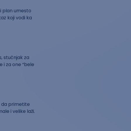
i plan umesto
az koji vodi ka
s, stučnjak za
je i za one “bele
i da primetite
le i velike laži.