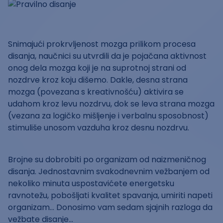
Snimajući prokrvljenost mozga prilikom procesa
disanja, naučnici su utvrdili da je pojačana aktivnost
onog dela mozga koji je na suprotnoj strani od
nozdrve kroz koju dišemo. Dakle, desna strana
mozga (povezana s kreativnošću) aktivira se
udahom kroz levu nozdrvu, dok se leva strana mozga
(vezana za logičko mišljenje i verbalnu sposobnost)
stimuliše unosom vazduha kroz desnu nozdrvu.
Brojne su dobrobiti po organizam od naizmeničnog
disanja. Jednostavnim svakodnevnim vežbanjem od
nekoliko minuta uspostavićete energetsku
ravnotežu, pobošljati kvalitet spavanja, umiriti napeti
organizam... Donosimo vam sedam sjajnih razloga da
vežbate disanje...