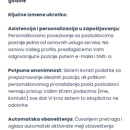
7. Reguliše telesnu temperaturu
Leva nozdrva je feminiziranija, ona neguje, smiruje i
rashlađuje. Desna nozdrva je snažnija, ona greje,
pravi je takmičar, donosi snagu. Favorizovanje jedne
nozdrve u odnosu na drugu pomaže da se telo lakše
rashladi ili zagreje.
Izvor: www.alo.rs
Kopiraj link