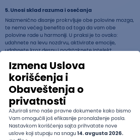
5. Unosi sklad razuma i osećanja
Naizmenično disanje prokrvljuje obe polovine mozga,
te nema većeg benefita od toga da vam obe
polovine rade u harmoniji. U praksi je to ovako:
udahnete na levu nozdrvu, aktivirate emocije,
udahnete kroz desnu i podstaknete intelekt...
6. Leči nesanicu
Kad ne možete da zaspite, lezite na desni bok, lagano
zatvorite desnu nozdrvu desnim palcem.
Aktiviraćete parasimpatički nervni sistem, telo će
početi polako da se smiruje, srce će vam lupati
sporije i lagano ćete utonuti u san.