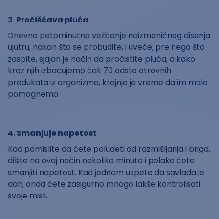
3. Pročišćava pluća
Dnevno petominutno vežbanje naizmeničnog disanja
ujutru, nakon što se probudite, i uveče, pre nego što
zaspite, sjajan je način da pročistite pluća, a kako
kroz njih izbacujemo čak 70 odsto otrovnih
produkata iz organizma, krajnje je vreme da im malo
pomognemo.
4. Smanjuje napetost
Kad pomislite da ćete poludeti od razmišljanja i briga,
dišite na ovaj način nekoliko minuta i polako ćete
smanjiti napetost. Kad jednom uspete da savladate
dah, onda ćete zasigurno mnogo lakše kontrolisati
svoje misli.