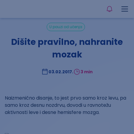
U pauzi od učenja
Dišite pravilno, nahranite
mozak
03.02.2017.
3 min
Naizmenično disanje, to jest prvo samo kroz levu, pa
samo kroz desnu nozdrvu, dovodi u ravnotežu
aktivnosti leve i desne hemisfere mozga.