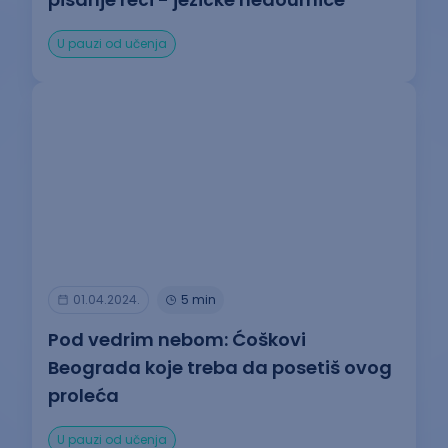
U pauzi od učenja
01.04.2024.
5 min
Pod vedrim nebom: Ćoškovi
Beograda koje treba da posetiš ovog
proleća
U pauzi od učenja