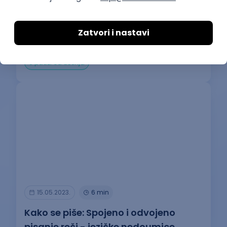
10 saveta za samopouzdanje: Dok vi
sumnjate u sebe neko se plaši vašeg
potencijala
U pauzi od učenja
15.05.2023.
6 min
Kako se piše: Spojeno i odvojeno
pisanje reči - jezičke nedoumice