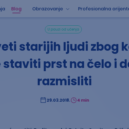
ja
Blog
Obrazovanje
Profesionalna orijent
U pauzi od učenja
eti starijih ljudi zbog k
 staviti prst na čelo i 
razmisliti
29.03.2018.
4 min