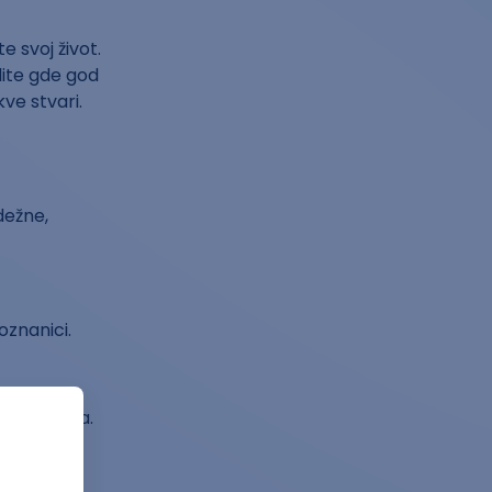
e svoj život.
dite gde god
kve stvari.
dežne,
oznanici.
ite s njima.