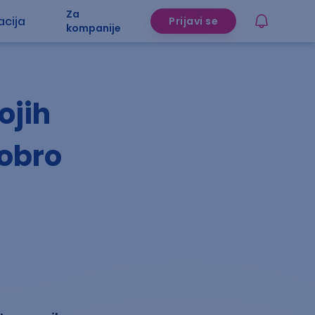
Za
acija
Prijavi se
kompanije
ojih
dobro