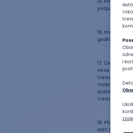
15. Povrede zgl
potpuno oporavi
16. Imamo samo 
godina, a da nist
17. Cenite male 
mi se da danas 
trenutak? Nećem
može se pronać
slušalicu i naz
trenuci koje tre
18. Plaćajte ra
sam platio za k