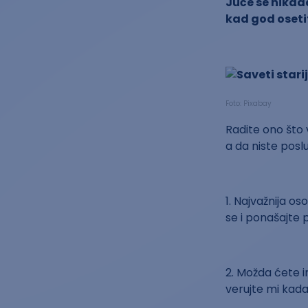
Juče se nikada
kad god oseti
Foto: Pixabay
Radite ono što v
a da niste poslu
1. Najvažnija os
se i ponašajte 
2. Možda ćete im
verujte mi kada