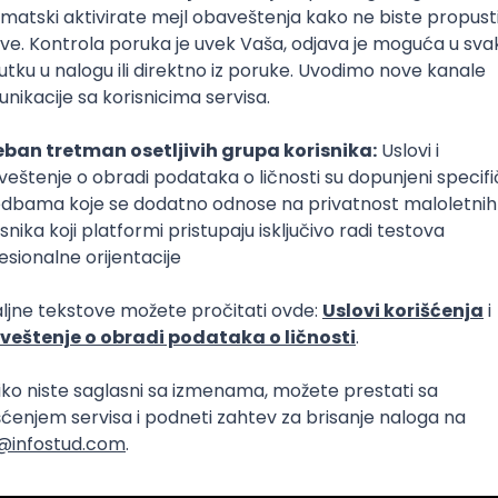
obova danas će vam se osvetiti kasnije. Čak i ako mislite d
li. Verujte mi!
jednu šansu na ovoj zemlji. Nemojte se probuditi i shvatit
e uradili stvari o kojima ste sanjali.
stvari i buditi prisutni u sadašnjem trenutku. Šta pod tim mi
mladi ljudi žele sve i odmah. Umesto toga, zašto ne ceniti 
o ostati večno na ovoj ludoj/predivnoj planeti. I najveće
i u najdosadnijim aktivnostima. Umesto da pošaljete poru
ovite nekoga. Nazovite majku, razgovarajte o bilo čemu sa 
ba ceniti.
čune i izbegavajte dugove. Kada bih mogao da isplatim sebi
amate tokom svih ovih godina, bio bih bogat čovek.