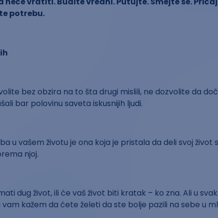
 neće vratiti. Budite vredni. Putujte. Smejte se. Prič
te potrebu.
olite bez obzira na to šta drugi mislili, ne dozvolite da d
šali bar polovinu saveta iskusnijih ljudi.
oba u vašem životu je ona koja je pristala da deli svoj živo
prema njoj.
ati dug život, ili će vaš život biti kratak – ko zna. Ali u sva
 vam kažem da ćete želeti da ste bolje pazili na sebe u ml