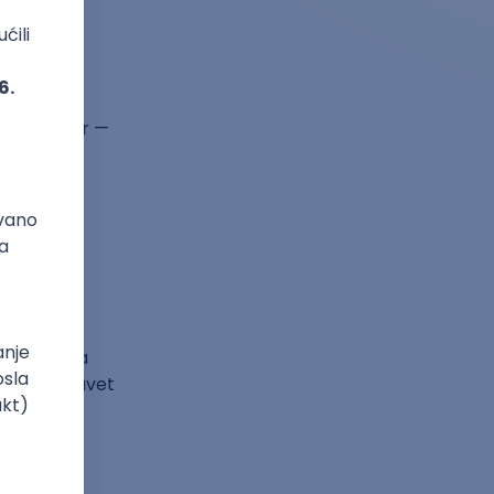
jajte posao
moždani udar —
stite zube
nekoga koga
tini, moj savet