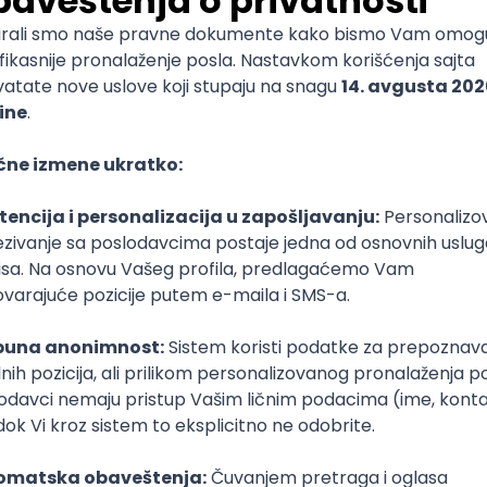
je umro žaleći što nije radio više. Budite vredni, ali ne stavl
prijatelja ili sebe.
bajte kao da ste dijabetičar i srčani bolesnik koji je imao 
e postanete.
 nije tako dubokouman kao ostali, ali mislim da je važan. Či
mi sa zubima su grozni.
 ničiji savet kao zapovest. Možete da zatražite savet od 
nda razmotrite svoju situaciju i donesite svoju odluku. U suš
vlastiti savet.