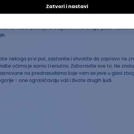
 o tome da ste neko ili da radite nešto što vam se čini ne
inama i kako postajete odgovorni za druge ljude, i šanse 
je.
te nekoga prvi put, zastanite i shvatite da zapravo ne zn
vidite očima je samo trenutno. Zaboravite sve to. Ne znate
asnovane na predrasudama koje vam se jave u glavi zbog
orije - one ograničavaju vaš i živote drugih ljudi.