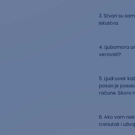
3. Stvari su sa
iskustva.
4. Ljubomora un
verovati?
5. Ljudi uvek kaž
posao je posao 
račune. Skoro n
6. Ako vam neka
trenutak i uživ