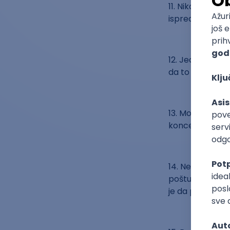
11. Niko nikad ni
ispred porodice, 
12. Jedite i vež
da to nikada n
13. Možda ovaj i
koncem, proble
14. Ne uzimajte
poštujete, ali o
je da poslušate 