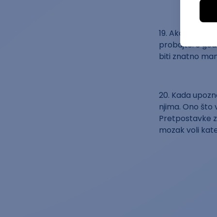
19. Ako sanjate
probajte. S god
biti znatno man
20. Kada upozna
njima. Ono što 
Pretpostavke z
mozak voli kateg