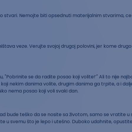
mo stvari. Nemojte biti opsednuti materijalnim stvarima, ce
ištava veze. Verujte svojoj drugoj polovini, jer kome dru
u, "Pobrinite se da radite posao koji volite!’" Ali to nije najbo
koji nekim danima volite, drugim danima ga trpite, a i dal
iko nema posao koji voli svaki dan.
d bude teško da se nosite sa životom, samo se vratite u 
ajte u svemu što je lepo i utešno. Duboko udahnite, opustite