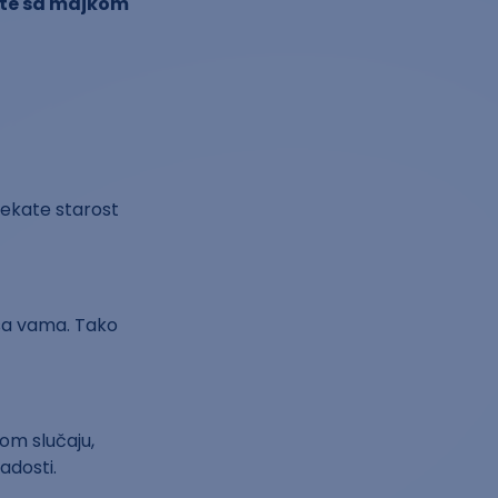
ajte sa majkom
očekate starost
t sa vama. Tako
kom slučaju,
adosti.