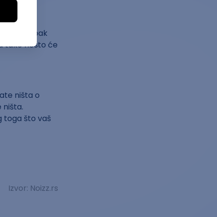
mogućim, ipak
za tako nešto će
ate ništa o
 ništa.
 toga što vaš
Izvor: Noizz.rs