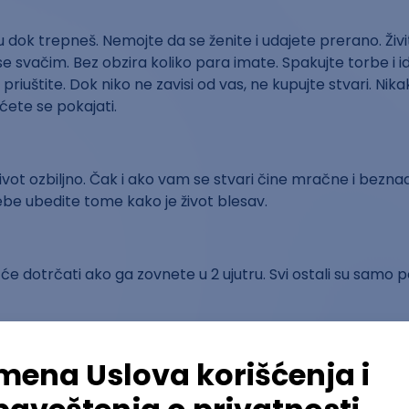
 dok trepneš. Nemojte da se ženite i udajete prerano. Živit
 se svačim. Bez obzira koliko para imate. Spakujte torbe i i
riuštite. Dok niko ne zavisi od vas, ne kupujte stvari. Nika
ećete se pokajati.
život ozbiljno. Čak i ako vam se stvari čine mračne i bezna
be ubedite tome kako je život blesav.
lj će dotrčati ako ga zovnete u 2 ujutru. Svi ostali su samo p
aju isuviše brzo. Iskoristite maksimalno vreme koje provod