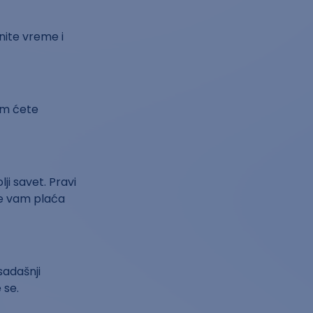
nite vreme i
gom ćete
lji savet. Pravi
je vam plaća
sadašnji
 se.