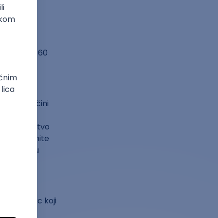
a ste se
i da imate 60
slim: Pa, čini
svaki mali
 zadovoljstvo
ku, podignite
njom. To su
 sav novac koji