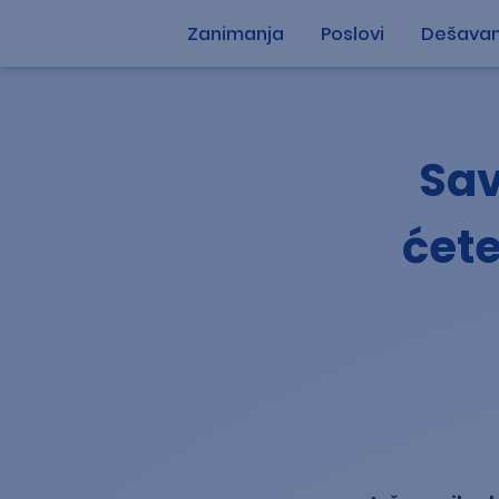
Zanimanja
Poslovi
Dešavan
Sav
ćete