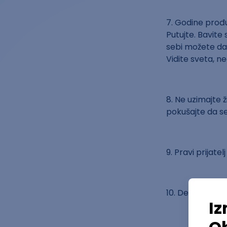
7. Godine prođu
Putujte. Bavite
sebi možete da p
Vidite sveta, n
8. Ne uzimajte 
pokušajte da se
9. Pravi prijate
10. Deca odrast