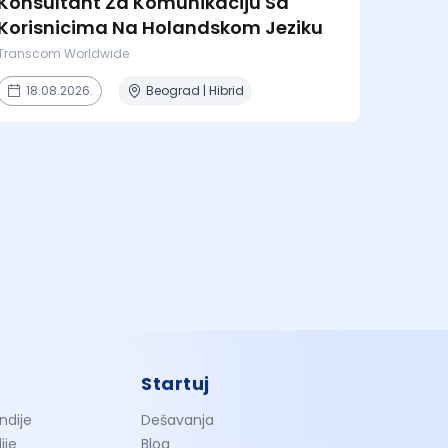
Konsultant Za Komunikaciju Sa
Korisnicima Na Holandskom Jeziku
Transcom Worldwide
18.08.2026.
Beograd | Hibrid
Startuj
ndije
Dešavanja
ije
Blog