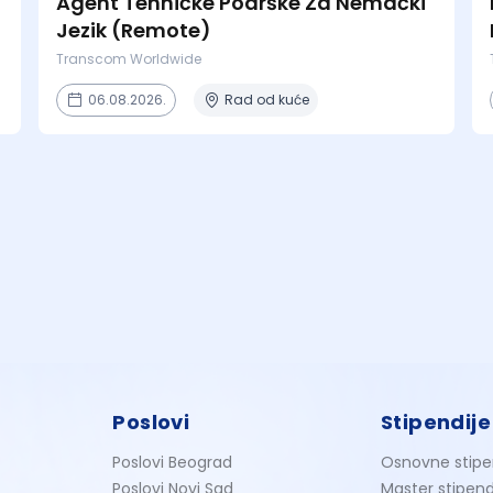
Agent Tehničke Podrške Za Nemački
Jezik (Remote)
Transcom Worldwide
06.08.2026.
Rad od kuće
Poslovi
Stipendije
Poslovi Beograd
Osnovne stipe
Poslovi Novi Sad
Master stipend