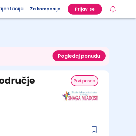
ijentacija
Za kompanije
Prijavi se
Pogledaj ponudu
područje
Prvi posao