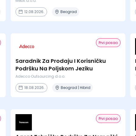
Mebit d.o.o.
12.08.2026.
Beograd
Prvi posao
Saradnik Za Prodaju I Korisničku
Podršku Na Poljskom Jeziku
Adecco Outsourcing d.o.o.
18.08.2026.
Beograd | Hibrid
Prvi posao