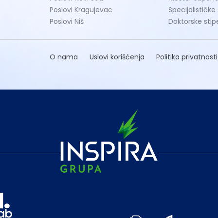
Poslovi Kragujevac
Specijalističke
Poslovi Niš
Doktorske stip
O nama
Uslovi korišćenja
Politika privatnosti