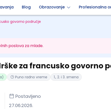
avanja
Blog
Obrazovanje
Profesionalna or
ncusko govorno područje
lnih poslova za mlade.
drške za francusko govorno 
ta)
Puno radno vreme
1., 2. i 3. smena
Postavljeno
27.06.2026.