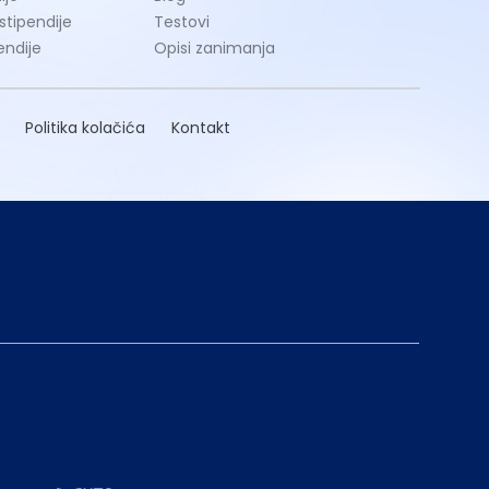
 stipendije
Testovi
endije
Opisi zanimanja
Politika kolačića
Kontakt