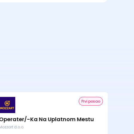
Prvi posao
Operater/-Ka Na Uplatnom Mestu
Mozzart d.o.o.