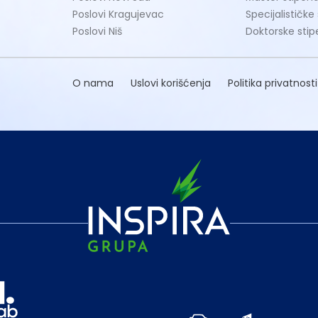
Poslovi Kragujevac
Specijalističke
Poslovi Niš
Doktorske stip
O nama
Uslovi korišćenja
Politika privatnosti