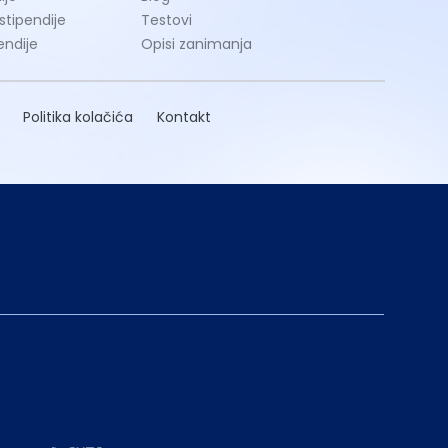
 stipendije
Testovi
endije
Opisi zanimanja
Politika kolačića
Kontakt