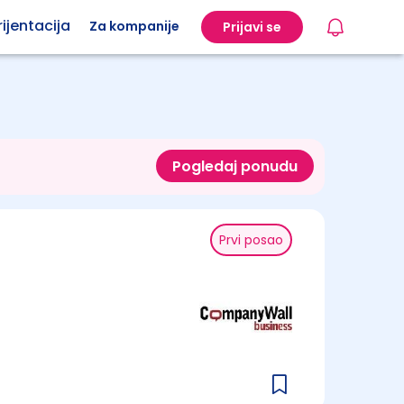
ijentacija
Za kompanije
Prijavi se
Pogledaj ponudu
Prvi posao