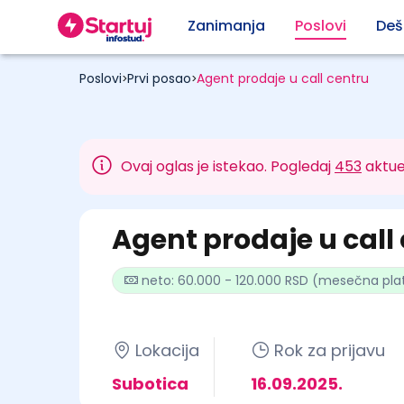
Zanimanja
Poslovi
Deš
Poslovi
Prvi posao
Agent prodaje u call centru
>
>
Ovaj oglas je istekao. Pogledaj
453
aktue
Agent prodaje u call
neto: 60.000 - 120.000 RSD (mesečna pla
Lokacija
Rok za prijavu
Subotica
16.09.2025.