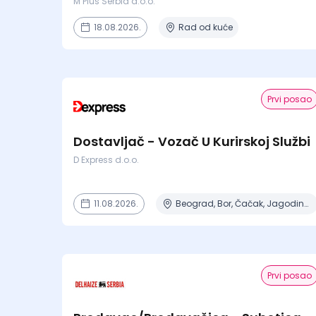
M Plus Serbia d.o.o.
18.08.2026.
Rad od kuće
Prvi posao
Dostavljač - Vozač U Kurirskoj Službi
D Express d.o.o.
11.08.2026.
Beograd, Bor, Čačak, Jagodina, Kikinda + 23 mesta | Terenski rad
Prvi posao