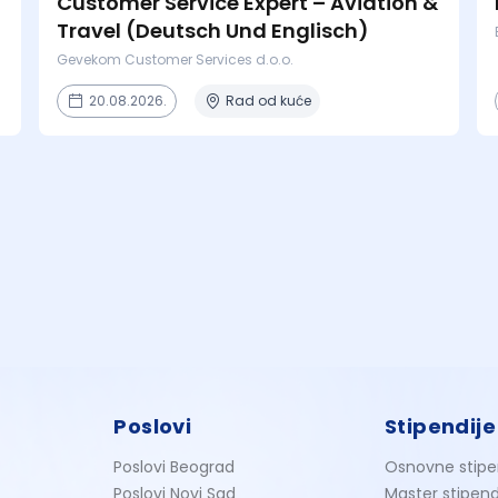
Customer Service Expert – Aviation &
Travel (Deutsch Und Englisch)
Gevekom Customer Services d.o.o.
20.08.2026.
Rad od kuće
Poslovi
Stipendije
Poslovi Beograd
Osnovne stipe
Poslovi Novi Sad
Master stipend