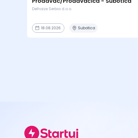
Prodavac/Prodavačica - Subotica
Delhaize Serbia d.o.o.
18.08.2026.
Subotica