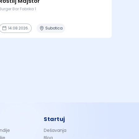
Roštilj Majstor
Burger Bar Fabrika 1
14.08.2026.
Subotica
Startuj
ndije
Dešavanja
ije
Blog