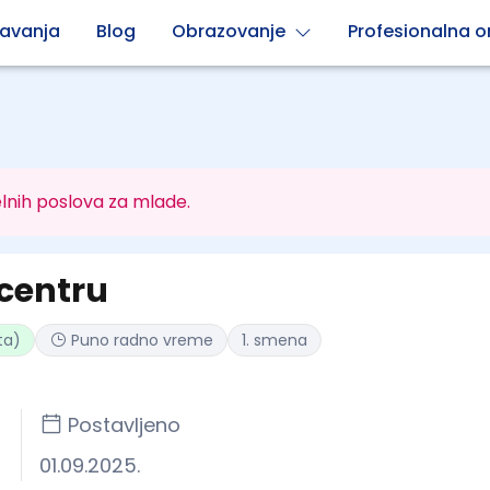
avanja
Blog
Obrazovanje
Profesionalna or
lnih poslova za mlade.
 centru
ta)
Puno radno vreme
1. smena
Postavljeno
01.09.2025.