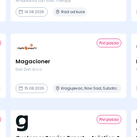
Ambulanta Žan Vulić Therapy
14.08.2026.
Rad od kuće
Prvi posao
Magacioner
Don Don d.o.o.
15.08.2026.
Kragujevac, Novi Sad, Subotica
Prvi posao