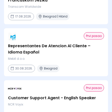
Francuskom Jeziku
Transcom Worldwide
17.08.2026.
Beograd | Hibrid
Prvi posao
Representantes De Atencion Al Cliente –
Idioma Español
Mebit d.o.o.
30.08.2026.
Beograd
Prvi posao
Customer Support Agent - English Speaker
NCR Voyix