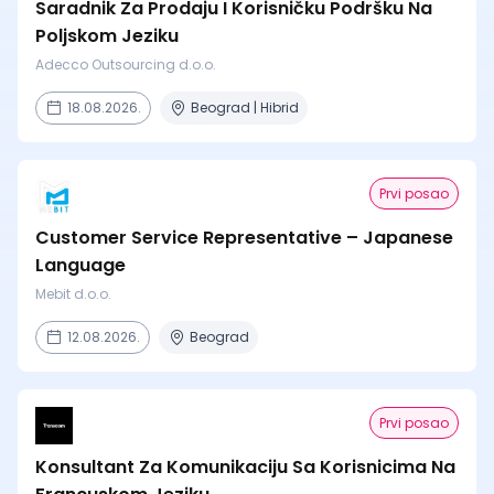
Saradnik Za Prodaju I Korisničku Podršku Na
Poljskom Jeziku
Adecco Outsourcing d.o.o.
18.08.2026.
Beograd | Hibrid
Prvi posao
Customer Service Representative – Japanese
Language
Mebit d.o.o.
12.08.2026.
Beograd
Prvi posao
Konsultant Za Komunikaciju Sa Korisnicima Na