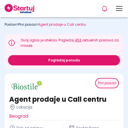
Poslovi
>
Prvi posao
>
Agent prodaje u Call centru
Ovaj oglas je istekao. Pogledaj
453
aktuelnih poslova za
mlade.
Pogledaj ponudu
Prvi posao
Agent prodaje u Call centru
Lokacija
Beograd