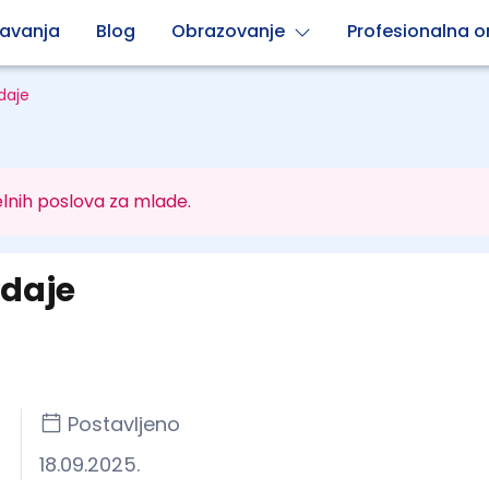
avanja
Blog
Obrazovanje
Profesionalna or
daje
lnih poslova za mlade.
odaje
Postavljeno
18.09.2025.