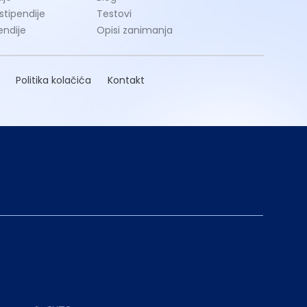
 stipendije
Testovi
endije
Opisi zanimanja
Politika kolačića
Kontakt