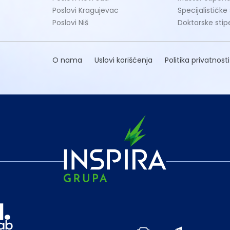
Poslovi Kragujevac
Specijalističke
Poslovi Niš
Doktorske stip
O nama
Uslovi korišćenja
Politika privatnosti