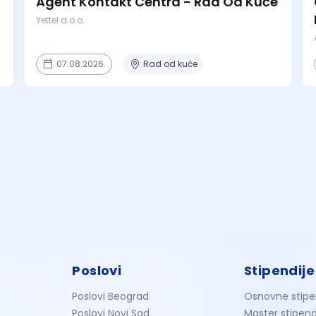
Agent Kontakt Centra - Rad Od Kuće
Yettel d.o.o.
07.08.2026.
Rad od kuće
Poslovi
Stipendije
Poslovi Beograd
Osnovne stipe
Poslovi Novi Sad
Master stipend