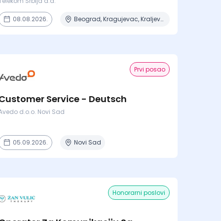
Telekom Srbija a.d.
08.08.2026.
Beograd, Kragujevac, Kraljevo, Niš, Novi Sad + 2 mesta
Prvi posao
Customer Service - Deutsch
Avedo d.o.o. Novi Sad
05.09.2026.
Novi Sad
Honorarni poslovi