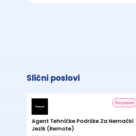
Slični poslovi
Prvi posao
Agent Tehničke Podrške Za Nemački
Jezik (Remote)