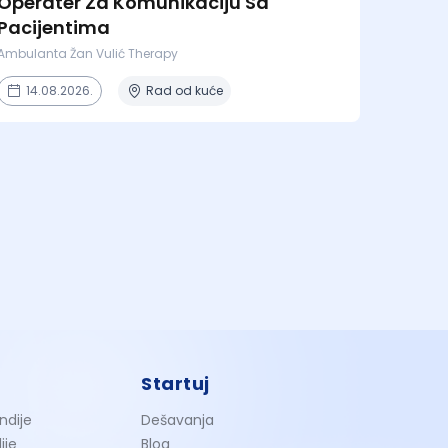
Operater Za Komunikaciju Sa
Pacijentima
Ambulanta Žan Vulić Therapy
14.08.2026.
Rad od kuće
Startuj
ndije
Dešavanja
ije
Blog