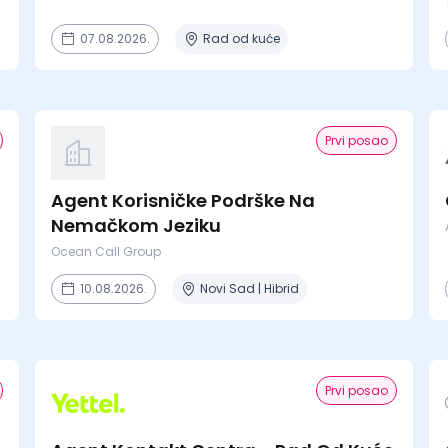
07.08.2026.
Rad od kuće
Prvi posao
Agent Korisničke Podrške Na
Nemačkom Jeziku
Ocean Call Group
10.08.2026.
Novi Sad | Hibrid
Prvi posao