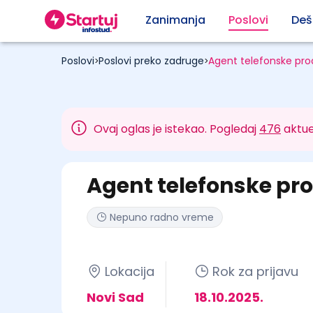
Zanimanja
Poslovi
Deš
Poslovi
Poslovi preko zadruge
Agent telefonske pro
>
>
Ovaj oglas je istekao. Pogledaj
476
aktue
Agent telefonske pr
Nepuno radno vreme
Lokacija
Rok za prijavu
Novi Sad
18.10.2025.