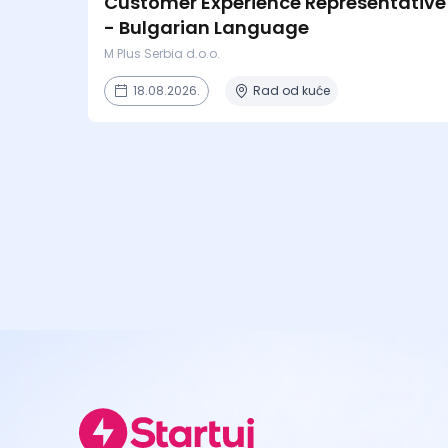
Customer Experience Representative
- Bulgarian Language
M Plus Serbia d.o.o.
18.08.2026.
Rad od kuće