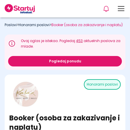
Poslovi
>
Honorarni poslovi
>
Booker (osoba za zakazivanje i naplatu)
Ovaj oglas je istekao. Pogledaj
453
aktuelnih poslova za
mlade.
Pogledaj ponudu
Honorarni poslovi
Booker (osoba za zakazivanje i
naplatu)