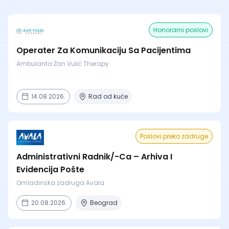
Honorarni poslovi
Operater Za Komunikaciju Sa Pacijentima
Ambulanta Žan Vulić Therapy
14.08.2026.
Rad od kuće
Poslovi preko zadruge
Administrativni Radnik/-Ca – Arhiva I
Evidencija Pošte
Omladinska zadruga Avala
20.08.2026.
Beograd