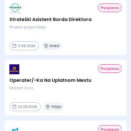
Prvi posao
Strateški Asistent Borda Direktora
Phoenix grupa Srbija
11.08.2026.
Makiš
Prvi posao
Operater/-Ka Na Uplatnom Mestu
Mozzart d.o.o.
22.08.2026.
Srbija
Prvi posao