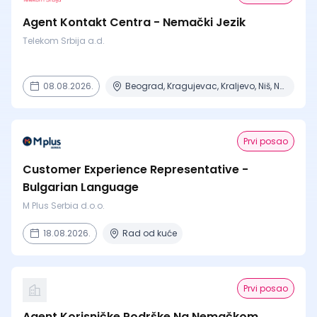
Agent Kontakt Centra - Nemački Jezik
Telekom Srbija a.d.
08.08.2026.
Beograd, Kragujevac, Kraljevo, Niš, Novi Sad + 2 mesta
Prvi posao
Customer Experience Representative -
Bulgarian Language
M Plus Serbia d.o.o.
18.08.2026.
Rad od kuće
Prvi posao
Agent Korisničke Podrške Na Nemačkom