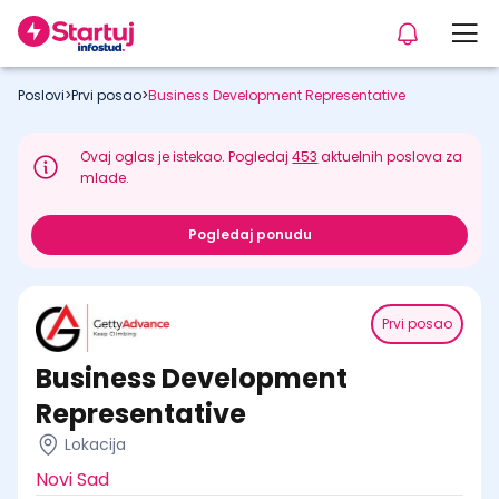
Poslovi
>
Prvi posao
>
Business Development Representative
Ovaj oglas je istekao. Pogledaj
453
aktuelnih poslova za
mlade.
Pogledaj ponudu
Prvi posao
Business Development
Representative
Lokacija
Novi Sad