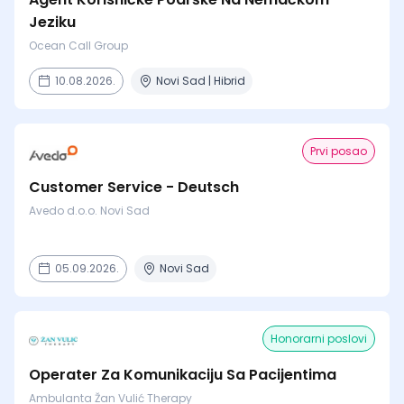
Jeziku
Ocean Call Group
10.08.2026.
Novi Sad | Hibrid
Prvi posao
Customer Service - Deutsch
Avedo d.o.o. Novi Sad
05.09.2026.
Novi Sad
Honorarni poslovi
Operater Za Komunikaciju Sa Pacijentima
Ambulanta Žan Vulić Therapy