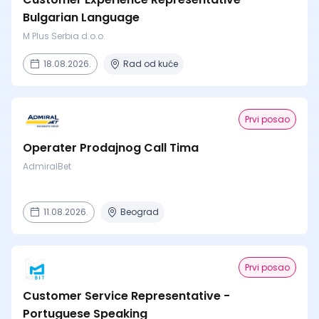
Bulgarian Language
M Plus Serbia d.o.o.
18.08.2026.
Rad od kuće
Prvi posao
Operater Prodajnog Call Tima
AdmiralBet
11.08.2026.
Beograd
Prvi posao
Customer Service Representative -
Portuguese Speaking