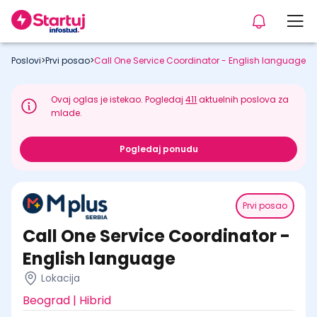
Poslovi
>
Prvi posao
>
Call One Service Coordinator - English language
Ovaj oglas je istekao. Pogledaj
411
aktuelnih poslova za
mlade.
Pogledaj ponudu
Prvi posao
Call One Service Coordinator -
English language
Lokacija
Beograd | Hibrid