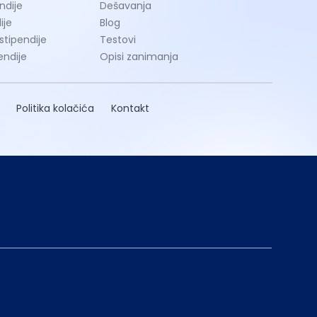
ndije
Dešavanja
ije
Blog
 stipendije
Testovi
endije
Opisi zanimanja
Politika kolačića
Kontakt