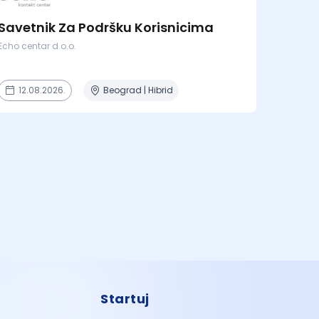
Savetnik Za Podršku Korisnicima
Echo centar d.o.o.
12.08.2026.
Beograd | Hibrid
Startuj