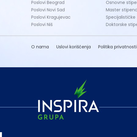
Poslovi Beograd
Osnovne stipe
Poslovi Novi Sad
Master stipend
Poslovi Kragujevac
Specijalističke
Poslovi Niš
Doktorske stip
O nama
Uslovi korišćenja
Politika privatnosti