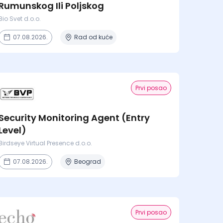
Rumunskog Ili Poljskog
Bio Svet d.o.o.
07.08.2026.
Rad od kuće
Prvi posao
Security Monitoring Agent (Entry
Level)
Birdseye Virtual Presence d.o.o.
07.08.2026.
Beograd
Prvi posao