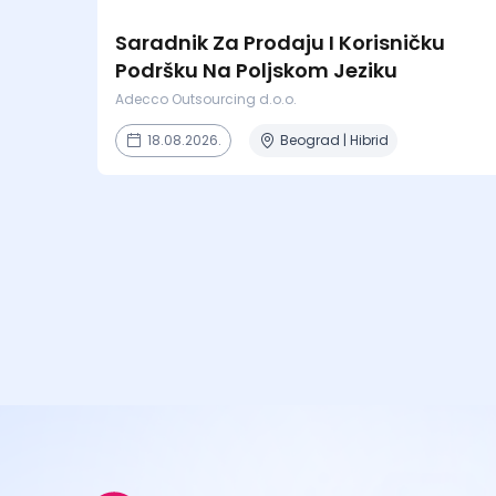
Saradnik Za Prodaju I Korisničku
Podršku Na Poljskom Jeziku
Adecco Outsourcing d.o.o.
18.08.2026.
Beograd | Hibrid