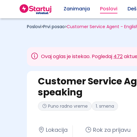
Zanimanja
Poslovi
Deš
Poslovi
Prvi posao
Customer Service Agent - Englis
>
>
Ovaj oglas je istekao. Pogledaj
472
aktue
Customer Service Ag
speaking
Puno radno vreme
1. smena
Lokacija
Rok za prijavu