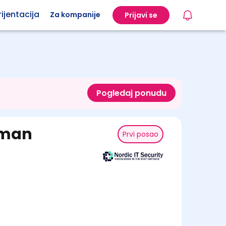
ijentacija
Za kompanije
Prijavi se
Pogledaj ponudu
rman
Prvi posao