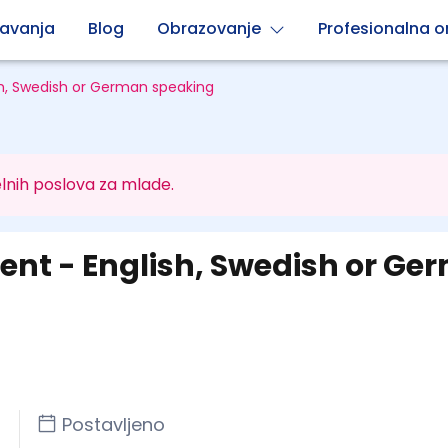
avanja
Blog
Obrazovanje
Profesionalna or
h, Swedish or German speaking
lnih poslova za mlade.
ent - English, Swedish or Ge
Postavljeno