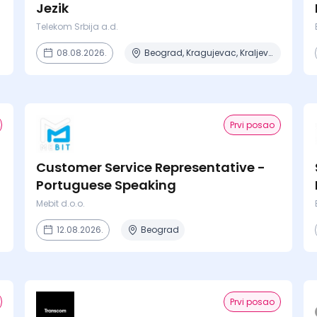
Jezik
Telekom Srbija a.d.
08.08.2026.
Beograd, Kragujevac, Kraljevo, Niš, Novi Sad + 2 mesta
Prvi posao
Customer Service Representative -
Portuguese Speaking
Mebit d.o.o.
12.08.2026.
Beograd
Prvi posao