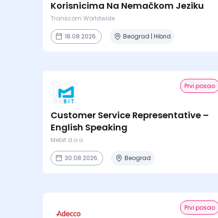
Korisnicima Na Nemačkom Jeziku
Transcom Worldwide
18.08.2026.
Beograd | Hibrid
Prvi posao
Customer Service Representative –
English Speaking
Mebit d.o.o.
30.08.2026.
Beograd
Prvi posao