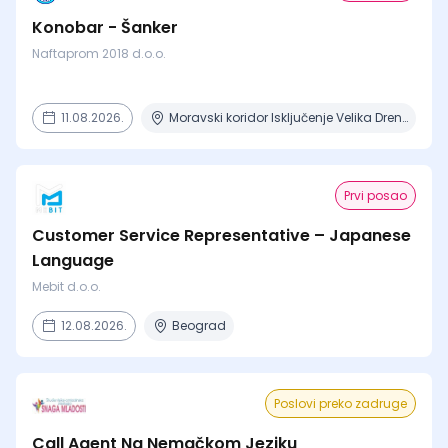
Konobar - Šanker
Naftaprom 2018 d.o.o.
11.08.2026.
Moravski koridor Isključenje Velika Drenova, Milutovac, Bataševo
Prvi posao
Customer Service Representative – Japanese
Language
Mebit d.o.o.
12.08.2026.
Beograd
Poslovi preko zadruge
Call Agent Na Nemačkom Jeziku