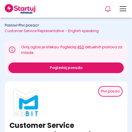
Poslovi
>
Prvi posao
>
Customer Service Representative – English speaking
Ovaj oglas je istekao. Pogledaj
453
aktuelnih poslova za
mlade.
Pogledaj ponudu
Prvi posao
Customer Service