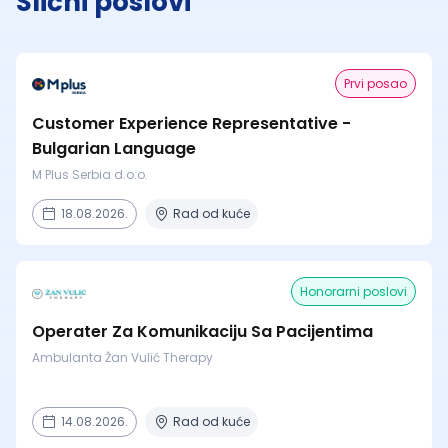
Slični poslovi
Prvi posao
Customer Experience Representative -
Bulgarian Language
M Plus Serbia d.o.o.
18.08.2026.
Rad od kuće
Honorarni poslovi
Operater Za Komunikaciju Sa Pacijentima
Ambulanta Žan Vulić Therapy
14.08.2026.
Rad od kuće