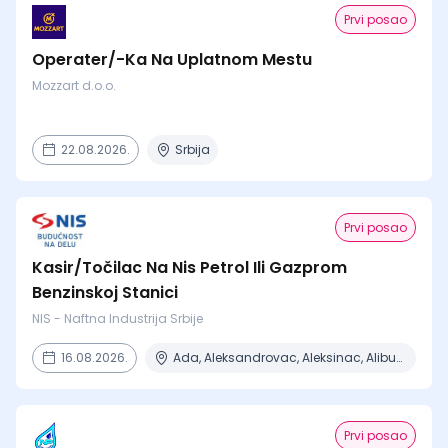
Prvi posao
Operater/-Ka Na Uplatnom Mestu
Mozzart d.o.o.
22.08.2026.
Srbija
Prvi posao
Kasir/Točilac Na Nis Petrol Ili Gazprom
Benzinskoj Stanici
NIS - Naftna Industrija Srbije
16.08.2026.
Ada, Aleksandrovac, Aleksinac, Alibunar, Apatin + 206 mesta
Prvi posao