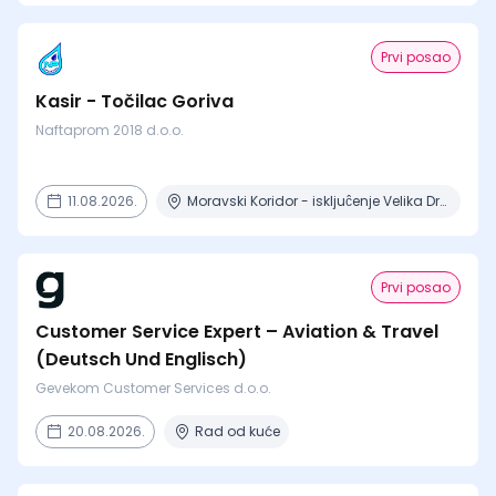
Prvi posao
Kasir - Točilac Goriva
Naftaprom 2018 d.o.o.
11.08.2026.
Moravski Koridor - iskljuĉenje Velika Drenova , Militovac, Ripanj , Selevac, Azanja
Prvi posao
Customer Service Expert – Aviation & Travel
(Deutsch Und Englisch)
Gevekom Customer Services d.o.o.
20.08.2026.
Rad od kuće