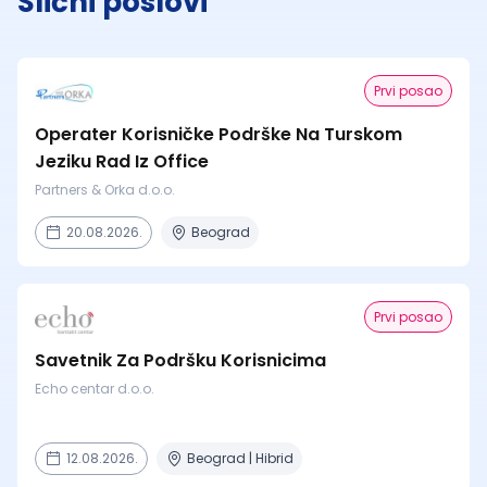
Slični poslovi
Prvi posao
Operater Korisničke Podrške Na Turskom
Jeziku Rad Iz Office
Partners & Orka d.o.o.
20.08.2026.
Beograd
Prvi posao
Savetnik Za Podršku Korisnicima
Echo centar d.o.o.
12.08.2026.
Beograd | Hibrid