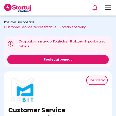
Poslovi
>
Prvi posao
>
Customer Service Representative – Korean speaking
Ovaj oglas je istekao. Pogledaj
411
aktuelnih poslova za
mlade.
Pogledaj ponudu
Prvi posao
Customer Service