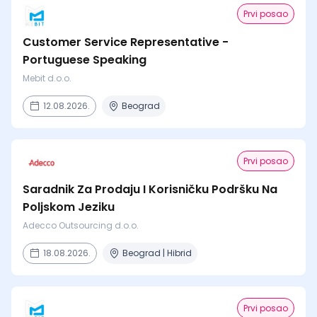
Prvi posao
Customer Service Representative -
Portuguese Speaking
Mebit d.o.o.
12.08.2026.
Beograd
Prvi posao
Saradnik Za Prodaju I Korisničku Podršku Na
Poljskom Jeziku
Adecco Outsourcing d.o.o.
18.08.2026.
Beograd | Hibrid
Prvi posao