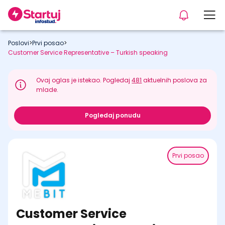
Poslovi
>
Prvi posao
>
Customer Service Representative – Turkish speaking
Ovaj oglas je istekao. Pogledaj
481
aktuelnih poslova za
mlade.
Pogledaj ponudu
Prvi posao
Customer Service