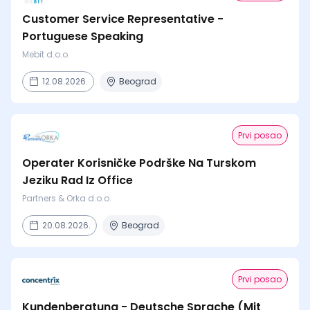
Customer Service Representative -
Portuguese Speaking
Mebit d.o.o.
12.08.2026.
Beograd
Prvi posao
Operater Korisničke Podrške Na Turskom
Jeziku Rad Iz Office
Partners & Orka d.o.o.
20.08.2026.
Beograd
Prvi posao
Kundenberatung - Deutsche Sprache (Mit