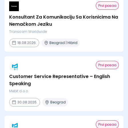
Prvi posao
Konsultant Za Komunikaciju Sa Korisnicima Na
Nemačkom Jeziku
Transcom Worldwide
18.08.2026.
Beograd | Hibrid
Prvi posao
Customer Service Representative – English
Speaking
Mebit d.o.o.
30.08.2026.
Beograd
Prvi posao