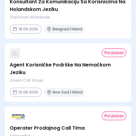
Konsultant Za Komunikaciju Sa Korisnicima Na
Holandskom Jeziku
Transcom Worldwide
18.08.2026.
Beograd | Hibrid
Prvi posao
Agent Korisničke Podrške Na Nemačkom
Jeziku
Ocean Call Group
10.08.2026.
Novi Sad | Hibrid
Prvi posao
Operater Prodajnog Call Tima
AdmiralBet