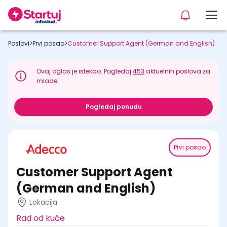
Poslovi
>
Prvi posao
>
Customer Support Agent (German and English)
Ovaj oglas je istekao. Pogledaj
453
aktuelnih poslova za
mlade.
Pogledaj ponudu
Prvi posao
Customer Support Agent
(German and English)
Lokacija
Rad od kuće