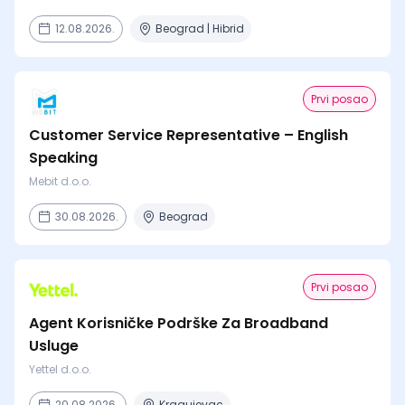
12.08.2026.
Beograd | Hibrid
Prvi posao
Customer Service Representative – English
Speaking
Mebit d.o.o.
30.08.2026.
Beograd
Prvi posao
Agent Korisničke Podrške Za Broadband
Usluge
Yettel d.o.o.
20.08.2026.
Kragujevac