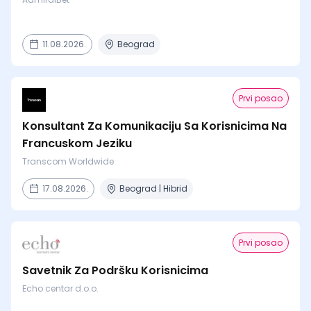
11.08.2026.
Beograd
Prvi posao
Konsultant Za Komunikaciju Sa Korisnicima Na
Francuskom Jeziku
Transcom Worldwide
17.08.2026.
Beograd | Hibrid
Prvi posao
Savetnik Za Podršku Korisnicima
Echo centar d.o.o.