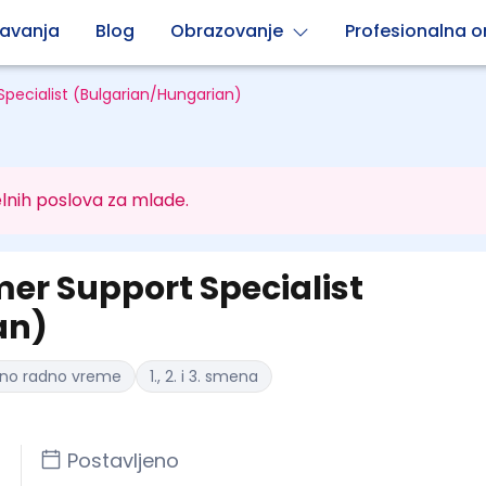
avanja
Blog
Obrazovanje
Profesionalna or
Specialist (Bulgarian/Hungarian)
lnih poslova za mlade.
er Support Specialist
an)
no radno vreme
1., 2. i 3. smena
Postavljeno