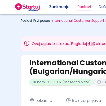
Zanimanja
Poslovi
Deš
Poslovi
Prvi posao
International Customer Support 
>
>
Ovaj oglas je istekao. Pogledaj
453
aktue
International Custom
(Bulgarian/Hungari
neto: 1.000 EUR (mesečna plata)
Pu
Lokacija
Rok za prijavu