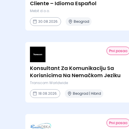
Cliente – Idioma Español
Mebit d.o.o.
30.08.2026.
Beograd
Prvi posao
Konsultant Za Komunikaciju Sa
Korisnicima Na Nemačkom Jeziku
Transcom Worldwide
18.08.2026.
Beograd | Hibrid
Prvi posao