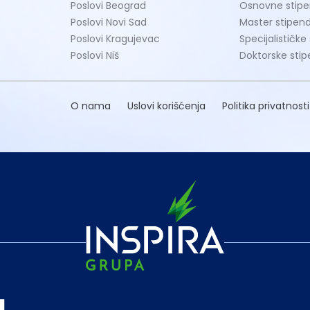
Poslovi Beograd
Osnovne stipe
Poslovi Novi Sad
Master stipend
Poslovi Kragujevac
Specijalističke
Poslovi Niš
Doktorske stip
O nama
Uslovi korišćenja
Politika privatnosti