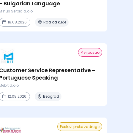
- Bulgarian Language
M Plus Serbia d.o.o.
18.08.2026.
Rad od kuće
Prvi posao
Customer Service Representative -
Portuguese Speaking
Mebit d.o.o.
12.08.2026.
Beograd
Poslovi preko zadruge