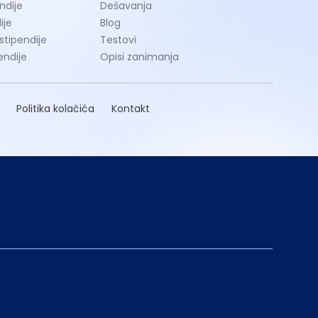
ndije
Dešavanja
ije
Blog
 stipendije
Testovi
endije
Opisi zanimanja
Politika kolačića
Kontakt