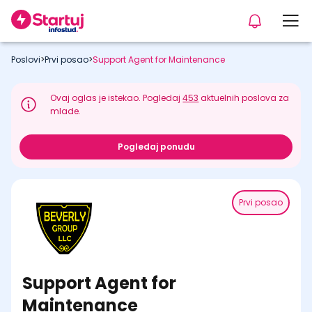
Poslovi
>
Prvi posao
>
Support Agent for Maintenance
Ovaj oglas je istekao. Pogledaj
453
aktuelnih poslova za
mlade.
Pogledaj ponudu
Prvi posao
Support Agent for
Maintenance