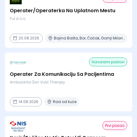
Operater/Operaterka Na Uplatnom Mestu
Ful d.o.o.
20.08.2026.
Bajina Bašta, Bor, Čačak, Gornji Milanovac, Ivanjica + 8 mesta
Honorarni poslovi
Operater Za Komunikaciju Sa Pacijentima
Ambulanta Žan Vulić Therapy
14.08.2026.
Rad od kuće
Prvi posao