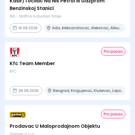
Kasir/Točilac Na Nis Petrol Ili Gazprom
Benzinskoj Stanici
NIS - Naftna Industrija Srbije
16.08.2026.
Ada, Aleksandrovac, Aleksinac, Alibunar, Apatin + 206 mesta
Prvi posao
Kfc Team Member
KFC
28.08.2026.
Beograd, Kragujevac, Kruševac, Lapovo, Niš + 4 mesta
Prvi posao
Prodavac U Maloprodajnom Objektu
Games d.o.o.