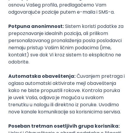
sposobnostima, a ne na trenutnim trendovima ili
spoljnim pritiscima.
Šta savetuje mladima?
Mladima koji razmatraju korišćenje profesionalne
orijentacije savetuje da pristupe ovom procesu
otvorenog uma i sa iskrenom željom da bolje
upoznaju sebe.
“Važno je da budu iskreni tokom intervjua i testiranja,
jer samo tako rezultati mogu da reflektuju pravu sliku
njihovih potencijala. U radu sa svakim klijentom volim
da naglasim da, šta god da odluče danas, to neće i
ne može odrediti njihov život. Oni sada donose samo
odluku o narednom koraku”, objasnila je Filipović
Babić.
Kako je navela, na tom putu nastaviće da upoznaju
sebe, razvijaju ali i menjaju neka interesovanja,