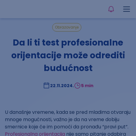
Obrazovanje
Da li ti test profesionalne
orijentacije može odrediti
budućnost
22.11.2024.
5 min
U današnje vremene, kada se pred mladima otvaraju
mnoge mogućnosti, važno je da na vreme dobiju
smernice koje će im pomoći da pronađu “pravi put”.
Profesionalna orijentacija
nije samo pitanje odabira