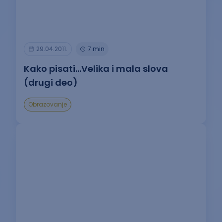
29.04.2011.
7 min
Kako pisati…Velika i mala slova
(drugi deo)
Obrazovanje