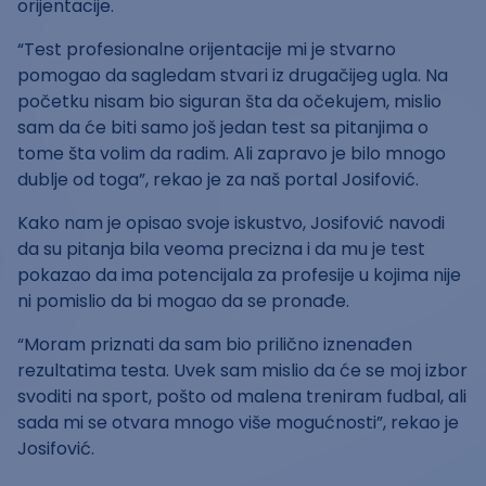
orijentacije.
“Test profesionalne orijentacije mi je stvarno
pomogao da sagledam stvari iz drugačijeg ugla. Na
početku nisam bio siguran šta da očekujem, mislio
sam da će biti samo još jedan test sa pitanjima o
tome šta volim da radim. Ali zapravo je bilo mnogo
dublje od toga”, rekao je za naš portal Josifović.
Kako nam je opisao svoje iskustvo, Josifović navodi
da su pitanja bila veoma precizna i da mu je test
pokazao da ima potencijala za profesije u kojima nije
ni pomislio da bi mogao da se pronađe.
“Moram priznati da sam bio prilično iznenađen
rezultatima testa. Uvek sam mislio da će se moj izbor
svoditi na sport, pošto od malena treniram fudbal, ali
sada mi se otvara mnogo više mogućnosti”, rekao je
Josifović.