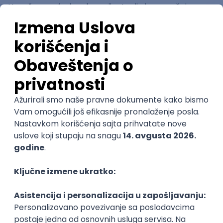
Uspešna profesionalna orijentacija ima značajan
pozitivan uticaj na lični i profesionalni razvoj klijenta.
Veće zadovoljstvo,
produktivnost i stabilnost u
karijeri
“Kada osoba izabere obrazovni ili karijerni put u
skladu sa svojim sposobnostima, interesovanjima i
vrednostima, veće su šanse da će biti zadovoljna
svojim poslom i da će kontinuirano ulagati trud u svoj
profesionalni razvoj. Dugoročno, ovo vodi ka većem
zadovoljstvu poslom, povećanoj produktivnosti i
stabilnosti u karijeri”, rekla je Filipović Babić.
Takođe, takva usklađenost smanjuje potrebu za
prekvalifikacijom ili promenama profesije, jer su
izbori zasnovani na realnim sklonostima i