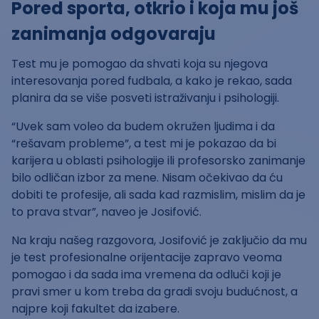
Pored sporta, otkrio i koja mu još
zanimanja odgovaraju
Test mu je pomogao da shvati koja su njegova
interesovanja pored fudbala, a kako je rekao, sada
planira da se više posveti istraživanju i psihologiji.
“Uvek sam voleo da budem okružen ljudima i da
“rešavam probleme”, a test mi je pokazao da bi
karijera u oblasti psihologije ili profesorsko zanimanje
bilo odličan izbor za mene. Nisam očekivao da ću
dobiti te profesije, ali sada kad razmislim, mislim da je
to prava stvar”, naveo je Josifović.
Na kraju našeg razgovora, Josifović je zaključio da mu
je test profesionalne orijentacije zapravo veoma
pomogao i da sada ima vremena da odluči koji je
pravi smer u kom treba da gradi svoju budućnost, a
najpre koji fakultet da izabere.