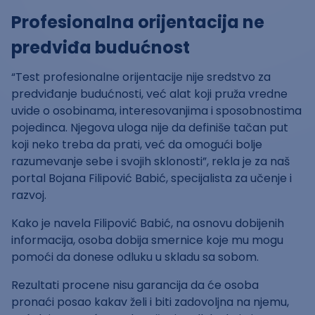
Profesionalna orijentacija ne
predviđa budućnost
“Test profesionalne orijentacije nije sredstvo za
predviđanje budućnosti, već alat koji pruža vredne
uvide o osobinama, interesovanjima i sposobnostima
pojedinca. Njegova uloga nije da definiše tačan put
koji neko treba da prati, već da omogući bolje
razumevanje sebe i svojih sklonosti”, rekla je za naš
portal Bojana Filipović Babić, specijalista za učenje i
razvoj.
Kako je navela Filipović Babić, na osnovu dobijenih
informacija, osoba dobija smernice koje mu mogu
pomoći da donese odluku u skladu sa sobom.
Rezultati procene nisu garancija da će osoba
pronaći posao kakav želi i biti zadovoljna na njemu,