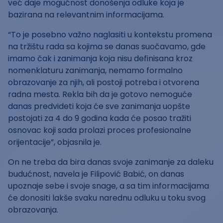
već daje mogućnost donošenja odluke koja je
bazirana na relevantnim informacijama.
“To je posebno važno naglasiti u kontekstu promena
na tržištu rada sa kojima se danas suočavamo, gde
imamo čak i zanimanja koja nisu definisana kroz
nomenklaturu zanimanja, nemamo formalno
obrazovanje za njih, ali postoji potreba i otvorena
radna mesta. Rekla bih da je gotovo nemoguće
danas predvideti koja će sve zanimanja uopšte
postojati za 4 do 9 godina kada će posao tražiti
osnovac koji sada prolazi proces profesionalne
orijentacije”, objasnila je.
On ne treba da bira danas svoje zanimanje za daleku
budućnost, navela je Filipović Babić, on danas
upoznaje sebe i svoje snage, a sa tim informacijama
će donositi lakše svaku narednu odluku u toku svog
obrazovanja.