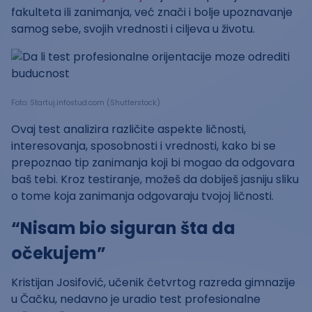
fakulteta ili zanimanja, već znači i bolje upoznavanje
samog sebe, svojih vrednosti i ciljeva u životu.
Foto: Startuj.infostud.com (Shutterstock)
Ovaj test analizira različite aspekte ličnosti,
interesovanja, sposobnosti i vrednosti, kako bi se
prepoznao tip zanimanja koji bi mogao da odgovara
baš tebi. Kroz testiranje, možeš da dobiješ jasniju sliku
o tome koja zanimanja odgovaraju tvojoj ličnosti.
“Nisam bio siguran šta da
očekujem”
Kristijan Josifović, učenik četvrtog razreda gimnazije
u Čačku, nedavno je uradio test profesionalne