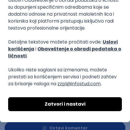
pojaviće se neka potpuno nova.
“U svakom trenutku mogu da promene odluku i
krenu u nekom drugom smeru. Sve dok uče i ulažu
trud, ni jedna promena ih neće sprečiti da budu
uspešni u onome što odaberu da rade, i tu imamo
pregršt primera uspešnih ljudi koji su zadovoljni
svojom karijerom, a koji su menjali fakultet, radili
prekvalifikacije, a heterogenost u obrazovanju i
radnom iskustvu su iskoristili da budu bolji u onome
što rade”, zaključila je Filipović Babić.
Kopiraj link
Ostavi komentar