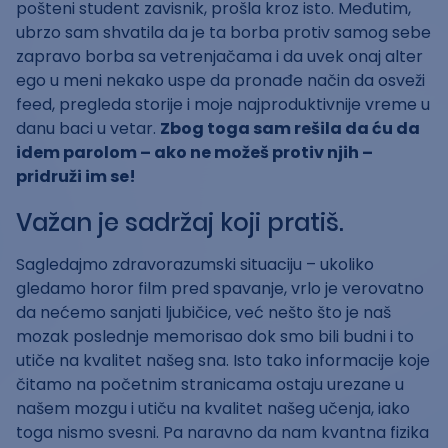
pošteni student zavisnik, prošla kroz isto. Međutim,
ubrzo sam shvatila da je ta borba protiv samog sebe
zapravo borba sa vetrenjačama i da uvek onaj alter
ego u meni nekako uspe da pronađe način da osveži
feed, pregleda storije i moje najproduktivnije vreme u
danu baci u vetar.
Zbog toga sam rešila da ću da
idem parolom – ako ne možeš protiv njih –
pridruži im se!
Važan je sadržaj koji pratiš.
Sagledajmo zdravorazumski situaciju – ukoliko
gledamo horor film pred spavanje, vrlo je verovatno
da nećemo sanjati ljubičice, već nešto što je naš
mozak poslednje memorisao dok smo bili budni i to
utiče na kvalitet našeg sna. Isto tako informacije koje
čitamo na početnim stranicama ostaju urezane u
našem mozgu i utiču na kvalitet našeg učenja, iako
toga nismo svesni. Pa naravno da nam kvantna fizika