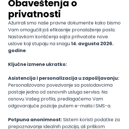
možemo da naučimo strane jezike, učimo nauku koja
nas je oduvek zanimala od početka do kraja,
pohađamo online kurseve, čitamo e-knjige
najzvučnijih svetskih autora, brendiramo svoje ime i
zaradimo novac. Previše je to mogućnosti da bismo,
eto, birali džetset.
Konačno, sada kada su megabajti izbrisali kilometre i
kada smo svi na jedan klik od drugih, informacije su
dostupnije više nego ikada pre. U prošlosti, ljudi su
pretraživali na hiljade bibliotečkih jedinica kako bi
došli do onoga što mi danas jednim klikom
pronalazimo. To njih ne čini manje pametnim od nas.
Nama to samo daje praktičnije alate za rad i mač u
rukama, ali mač sa dve oštrice –
samo je na nama
da li ćemo naše megabajte videti kao
pomagače ili ometače tokom studija.