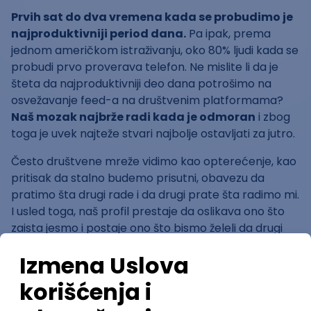
Prvih sat do dva vremena kada se probudimo je
najproduktivniji period dana.
Pa ipak, prema
jednom američkom istraživanju, oko 80% ljudi kada se
probudi prvo proverava telefon. Ne mislite li da je
šteta da najproduktivniji deo dana potrošimo na
osvežavanje feed-a na društvenim platformama?
Naš mozak najbrže radi kada je odmoran
i zbog
toga je uvek najteže stvari najbolje ostavljati za jutro.
Često društvene mreže vidimo kao opterećenje, kao
pritisak da stalno budemo prisutni, obavezu da
pratimo šta drugi rade i da drugi prate šta radimo mi.
I usled toga, naš profil prestaje da oslikava ono što
zaista jesmo i postaje ono što bismo želeli da drugi
misle o nama! Ispitni rokovi, dedlajnovi, nesanica i
gorke suze studentske su dovoljno stresni sami po
sebi, da bismo dozvoljavali da nam još i društvene
mreže stvaraju pritisak. Na društvenim mrežama