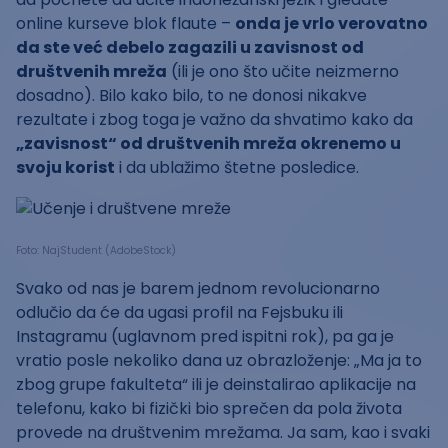
online kurseve blok flaute –
onda je vrlo verovatno
da ste već debelo zagazili u zavisnost od
društvenih mreža
(ili je ono što učite neizmerno
dosadno). Bilo kako bilo, to ne donosi nikakve
rezultate i zbog toga je važno da shvatimo kako da
„zavisnost“ od društvenih mreža okrenemo u
svoju korist
i da ublažimo štetne posledice.
Foto: NajStudent (AdobeStock)
Svako od nas je barem jednom revolucionarno
odlučio da će da ugasi profil na Fejsbuku ili
Instagramu (uglavnom pred ispitni rok), pa ga je
vratio posle nekoliko dana uz obrazloženje: „Ma ja to
zbog grupe fakulteta“ ili je deinstalirao aplikacije na
telefonu, kako bi fizički bio sprečen da pola života
provede na društvenim mrežama. Ja sam, kao i svaki