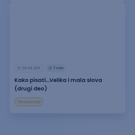
29.04.2011.
7 min
Kako pisati…Velika i mala slova
(drugi deo)
Obrazovanje