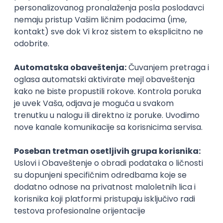
Kopiraj link
Ostavi komentar
Kristina Dorić
Kristina je diplomirana sociološkinja, student
generacije na Filozofskom fakultetu u Novom Sadu,
stručnjak za ljudske resurse, a u slobodno vreme se
bavi pozorištem i glumom. Zaljubljenik je u umetnost,
mačke i Netflix.