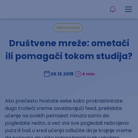
Obrazovanje
Društvene mreže: ometači
ili pomagači tokom studija?
20.12.2019.
4 min
Ako prečesto hvatate sebe kako prokrastinirate
dugo trošeći vreme osvežavajući feed, prekidate
učenje na svakih petnaest minuta samo da
pogledate nešto, a već ste sve pogledali nebrojeno
puta ili baš u sred učenja odlučite da je krajnje vreme
da počnete da učite indonežanski jezik i gledate