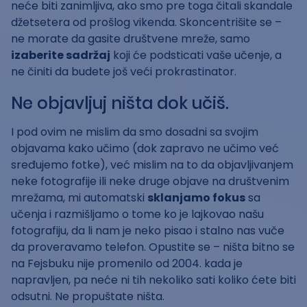
neće biti zanimljiva, ako smo pre toga čitali skandale
džetsetera od prošlog vikenda. Skoncentrišite se –
ne morate da gasite društvene mreže, samo
izaberite sadržaj
koji će podsticati vaše učenje, a
ne činiti da budete još veći prokrastinator.
Ne objavljuj ništa dok učiš.
I pod ovim ne mislim da smo dosadni sa svojim
objavama kako učimo (dok zapravo ne učimo već
sređujemo fotke), već mislim na to da objavljivanjem
neke fotografije ili neke druge objave na društvenim
mrežama, mi automatski
sklanjamo fokus
sa
učenja i razmišljamo o tome ko je lajkovao našu
fotografiju, da li nam je neko pisao i stalno nas vuče
da proveravamo telefon. Opustite se – ništa bitno se
na Fejsbuku nije promenilo od 2004. kada je
napravljen, pa neće ni tih nekoliko sati koliko ćete biti
odsutni. Ne propuštate ništa.