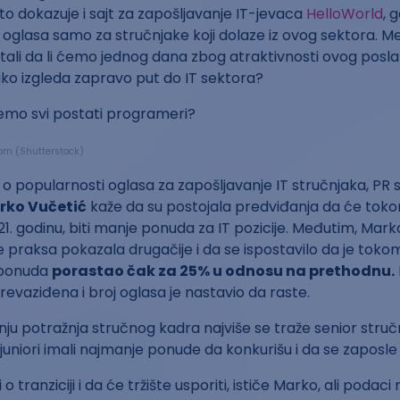
o dokazuje i sajt za zapošljavanje IT-jevaca
HelloWorld
, 
oglasa samo za stručnjake koji dolaze iz ovog sektora. Me
tali da li ćemo jednog dana zbog atraktivnosti ovog posla s
ko izgleda zapravo put do IT sektora?
.com (Shutterstock)
 popularnosti oglasa za zapošljavanje IT stručnjaka, PR s
rko Vučetić
kaže da su postojala predviđanja da će toko
1. godinu, biti manje ponuda za IT pozicije. Međutim, Mark
e praksa pokazala drugačije i da se ispostavilo da je tok
 ponuda
porastao čak za 25% u odnosu na prethodnu.
revaziđena i broj oglasa je nastavio da raste.
anju potražnja stručnog kadra najviše se traže senior stru
 juniori imali najmanje ponude da konkurišu i da se zaposl
o tranziciji i da će tržište usporiti, ističe Marko, ali podac