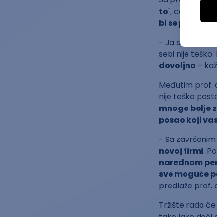
to
", ceo svet 
bi se pratili 
- Ja sam od sre
sebi nije teško
dovoljno
– kaž
Međutim prof. 
nije teško post
mnogo bolje za
posao koji va
- Sa završenim
novoj firmi
. P
narednom pe
sve moguće po
predlaže prof. d
Tržište rada će 
tako lako doći 