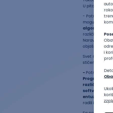
U pitanju su ko
- Potrebno je d
mogućnosti pra
algoritamskom
različitim fazam
Naravno, potre
objašnjava prof.
Svet nam danas
stičemo razne v
-
Potrebno je bi
Programer tre
različite kon
softvera, test
entuzijazma i 
radili i kada vid
Sa profesorom s