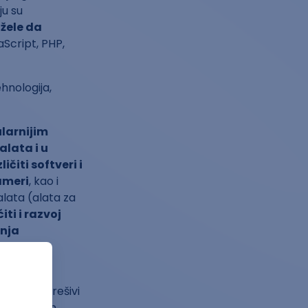
ju su
 žele da
aScript, PHP,
hnologija,
larnijim
alata i u
ičiti softveri i
rameri
, kao i
alata (alata za
ti i razvoj
enja
 razvoj
nisu lako rešivi
ki problem,