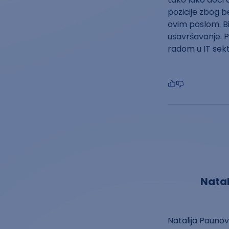
pozicije zbog b
ovim poslom. B
usavršavanje. Pr
radom u IT sekto
Natal
Natalija Paunov