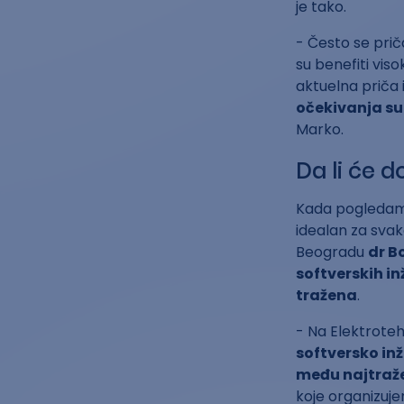
je tako.
- Često se prič
su benefiti vis
aktuelna priča i
očekivanja su 
Marko.
Da li će d
Kada pogledamo 
idealan za svak
Beogradu
dr B
softverskih in
tražena
.
- Na Elektroteh
softversko inž
među najtraž
koje organizuj