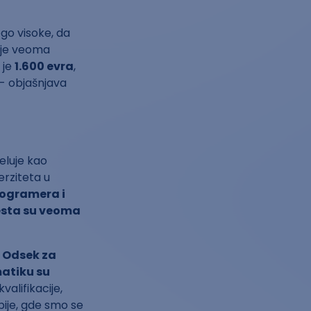
ogo visoke, da
a je veoma
 je
1.600 evra
,
- objašnjava
eluje kao
erziteta u
rogramera i
esta su veoma
a
Odsek za
matiku su
alifikacije,
ije, gde smo se