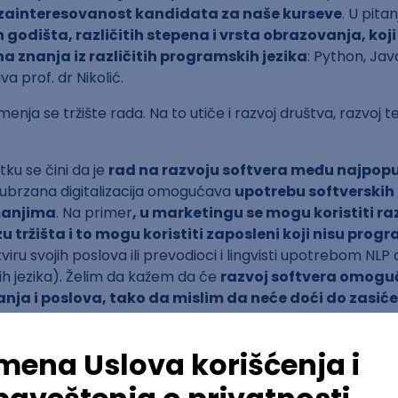
 zainteresovanost kandidata za naše kurseve
. U pitan
 godišta, različitih stepena i vrsta obrazovanja, koji
a znanja iz različitih programskih jezika
: Python, Jav
a prof. dr Nikolić.
nja se tržište rada. Na to utiče i razvoj društva, razvoj te
ku se čini da je
rad na razvoju softvera među najpopu
li ubrzana digitalizacija omogućava
upotrebu softverskih 
manjima
. Na primer
, u marketingu se mogu koristiti razl
zu tržišta i to mogu koristiti zaposleni koji nisu prog
iru svojih poslova ili prevodioci i lingvisti upotrebom NLP 
h jezika). Želim da kažem da će
razvoj softvera omogući
nja i poslova, tako da mislim da neće doći do zasić
a
– ističe prof. dr Nikolić.
ra je često izazovan, objašnjava
Stefan Stanić
, vođa za
studu. On objašnjava da se može naleteti na probleme koji 
u dane provedene ispred računara u pokušaju da se reši ne