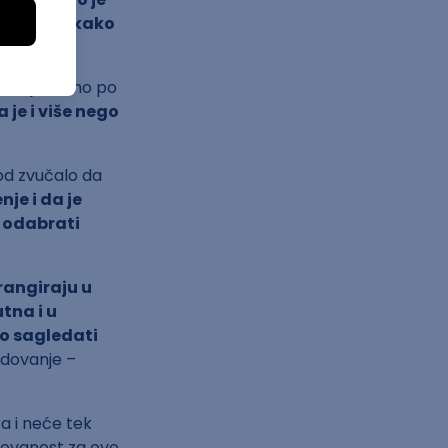
o učenje kako
miranje samo po
 je i više nego
od zvučalo da
nje i da je
i odabrati
 rangiraju u
utna i u
ko sagledati
edovanje –
ra i neće tek
esovanost za ove