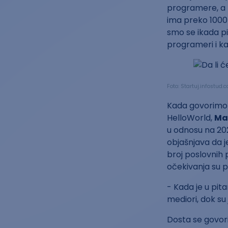
programere, a t
ima preko 1000 
smo se ikada pi
programeri i ka
Foto: Startuj.infostud
Kada govorimo o
HelloWorld,
Ma
u odnosu na 202
objašnjava da j
broj poslovnih
očekivanja su p
- Kada je u pit
mediori, dok su
Dosta se govori 