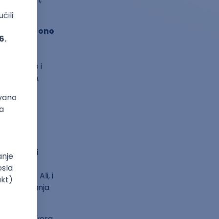
ba da
voliš ono
 zna biti
možeš da
 nešto novo i
aže Stefan.
fakultet i
om.
Softverski
nostima i
 i plaćeni
. Ali, i
g obrazovanja
voja softvera.