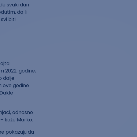
gde svaki dan
đutim, da li
vi biti
ajta
m 2022. godine,
o dalje
om ove godine
Dakle
čnjaci, odnosno
e – kaže Marko.
i ne pokazuju da