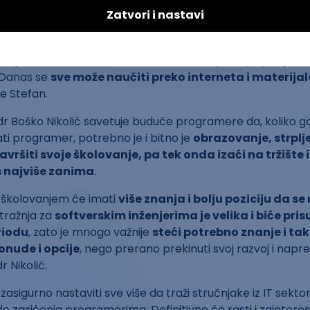
programiranja je veoma
promenljiv i zahteva konstantn
najbolji standardi pisanja koda
.
dnje škole znao šta hoću da radim, ali u principu progra
. Danas se
sve može naučiti preko interneta i materijala
e Stefan.
dr Boško Nikolić savetuje buduće programere da, koliko g
ati programer, potrebno je i bitno je
obrazovanje, strplje
vršiti svoje školovanje, pa tek onda izaći na tržište 
s najviše zanima
.
 školovanjem će imati
više znanja i bolju poziciju da se
otražnja za
softverskim inženjerima je velika i biće pris
riodu
, zato je mnogo važnije
steći potrebno znanje i ta
nude i opcije
, nego prerano prekinuti svoj razvoj i napr
r Nikolić.
zasigurno nastaviti sve više da traži stručnjake iz IT sekto
do zasićenja programerima. Definitivno će rasti i zainter