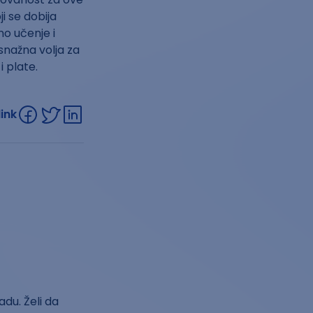
i se dobija
o učenje i
 snažna volja za
i plate.
link
du. Želi da