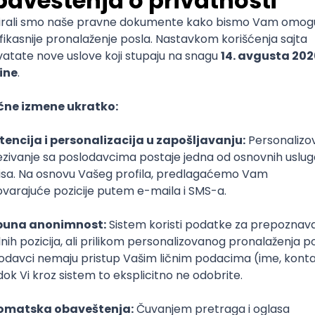
o spreman da se posveti tome
.
enju,
programiranje nije za svakoga
. Smatram da tre
od
programiranja je to veoma bitno
. Praćenje dešavanja
imaš mnogo posla, a ako se to ne radi, veoma lako 
ropustiš bitne izmene
. Nijedan dan nije isti i svaki donosi
 me motiviše da se razvijam sve više u ovome što radim – k
lako postaje programer?
acijom IT sektora, često se razmatra da li je bolje upisati 
o obrazovanje ili ipak završiti kurs i krenuti što pre sa rad
azličite vrste poslova i na neki način se ne mogu porediti.
ljaju i bave se dosta raznovrsnijim i složenijim aktiv
go programeri
. Naravno, u skladu sa tim su i
više cenjeni
oraju biti spremni da i nakon završenog jednog ciklusa svo
 razvijaju i prate sve promene
– ukazuje prof. dr Nikolić.
 Nikolić dodaje da je programiranje samo deo procesa raz