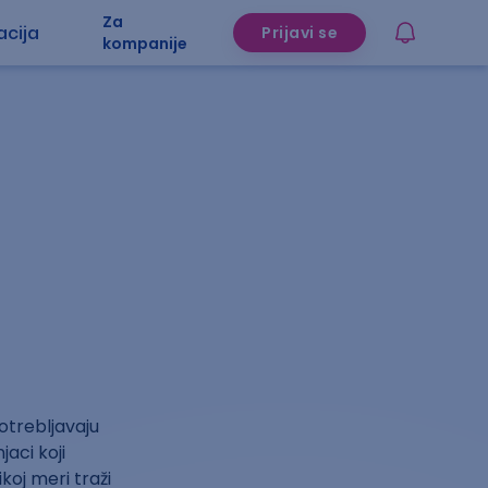
Za
acija
Prijavi se
kompanije
otrebljavaju
jaci koji
koj meri traži