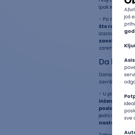
ipak
nije svak
- Po mom mišlj
što radiš
, a k
izazovno kada
zaostaneš i p
zanimljivo i to
Da li se 
Danas, populariz
završiti formaln
- U pitanju su r
inženjeri obav
poslovima ne
jedni i drugi m
nastave da se
Takođe prof. dr