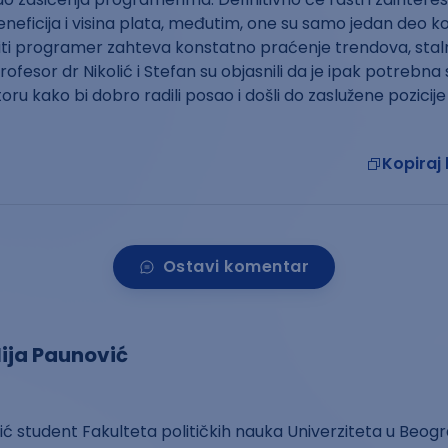
eneficija i visina plata, međutim, one su samo jedan deo koj
iti programer zahteva konstatno praćenje trendova, staln
ofesor dr Nikolić i Stefan su objasnili da je ipak potrebna
ru kako bi dobro radili posao i došli do zaslužene pozicije 
Kopiraj 
Ostavi komentar
ija Paunović
ić student Fakulteta političkih nauka Univerziteta u Beogra