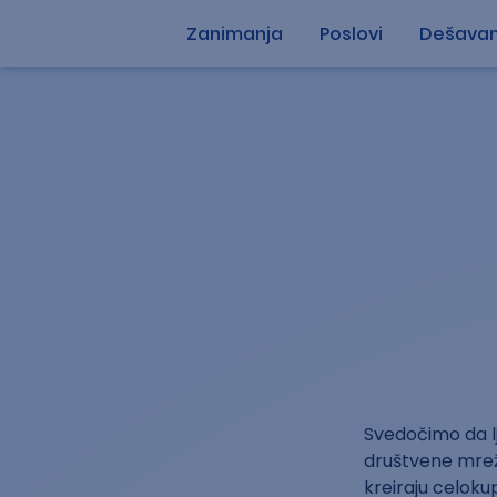
Zanimanja
Poslovi
Dešavan
Svedočimo da lj
društvene mreže 
kreiraju celokup