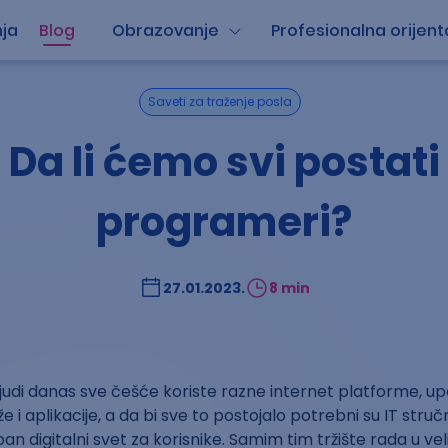
ja
Blog
Obrazovanje
Profesionalna orijent
Saveti za traženje posla
Da li ćemo svi postati
programeri?
27.01.2023.
8 min
udi danas sve češće koriste razne internet platforme, up
i aplikacije, a da bi sve to postojalo potrebni su IT stručn
an digitalni svet za korisnike. Samim tim tržište rada u veli