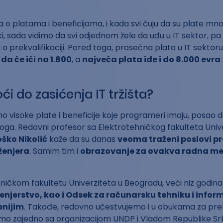
a o platama i beneficijama, i kada svi čuju da su plate mn
oki, sada vidimo da svi odjednom žele da uđu u IT sektor, p
 o prekvalifikaciji. Pored toga, prosečna plata u IT sektoru
da će ići na 1.800
, a
najveća plata ide i do 8.000 evra
oći do zasićenja IT tržišta?
visoke plate i beneficije koje programeri imaju, posao d
oga. Redovni profesor sa Elektrotehničkog fakulteta Univ
oško Nikolić
kaže da su danas
veoma traženi poslovi p
ženjera
. Samim tim i
obrazovanje za ovakva radna m
ničkom fakultetu Univerziteta u Beogradu, veći niz godin
enjerstvo, kao i Odsek za računarsku tehniku i infor
enijim
. Takođe, redovno učestvujemo i u obukama za prekv
emo zajedno sa organizacijom UNDP i Vladom Republike Srb