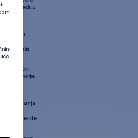
aju i napreduju.
anje
a
učestvuje u
rnosti.
ženost posla
–
na taj način
i usavršavanje.
i vek.
enjuje
, dizajniranje
ima mnogo
tver na kome ste
ednom i to je