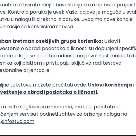
ncepti, metodologije i tehnologije koje se veoma brzo menj
osta rada, praćenja literature, različitih kurseva i razmatr
ktične primene. Ali, potrebne su i
određene sklonosti k
 i logičkom načinu razmišljanja
. Pojedinac može da 
a razvoja softvera, koje se razlikuju po složenosti i odgovo
bno je da
svako izabere sebi odgovarajući obim i slo
 dr Nikolić.
 omogućava da mnogo toga učimo putem interneta i da 
eštine, a put jednog programera zahteva i stalno učenje 
ti spreman na istraživanje skoro ceo svoj obrazovni i radn
ba da bude spreman da prihvata nova znanja i prim
cepte i metodologije
. Potrebno je da
voli programiranje
iranje, evaluaciju rezultata, vođenje projekata
. Da 
volje
. Dosta rada, ali i zadovoljstva kada se pokrene sof
ite praktične rezultate – ističe prof. dr Nikolić.
e složio i Stefan i dodao da programiranje nije "
naučim j