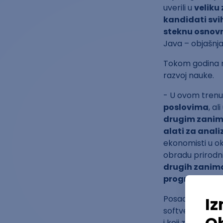
uverili u
veliku
kandidati svih
steknu osnovn
Java – objašnjav
Tokom godina me
razvoj nauke.
- U ovom trenut
poslovima
, a
drugim zani
alati za anali
ekonomisti u okv
obradu prirodni
drugih zanima
programerim
Posao programe
softvera u Info
i koji zahtevaj