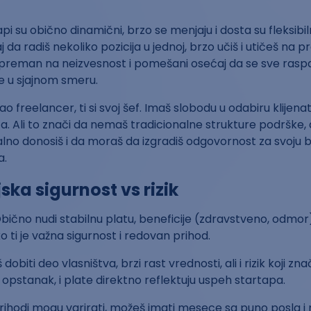
api su obično dinamični, brzo se menjaju i dosta su fleksibil
 da radiš nekoliko pozicija u jednoj, brzo učiš i utičeš na pro
 spreman na neizvesnost i pomešani osećaj da se sve raspad
e u sjajnom smeru.
Kao freelancer, ti si svoj šef. Imaš slobodu u odabiru klijena
a. Ali to znači da nemaš tradicionalne strukture podrške,
lno donosiš i da moraš da izgradiš odgovornost za svoju 
a.
jska sigurnost vs rizik
Obično nudi stabilnu platu, beneficije (zdravstveno, odmor), 
o ti je važna sigurnost i redovan prihod.
 dobiti deo vlasništva, brzi rast vrednosti, ali i rizik koji zn
opstanak, i plate direktno reflektuju uspeh startapa.
Prihodi mogu varirati, možeš imati mesece sa puno posla 