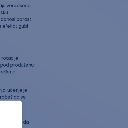
ju veći osećaj
jsku
donosi porast
 efekat gubi
 rotacije
i pod produženu
određena
ja, učenje je
Moraćeš da se
 često vrlo
š klijente, da