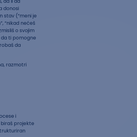
 da li da
ja donosi
san stav (“meni je
”, “nikad nećeš
misliš o svojim
č, da ti pomogne
probaš da
ma, razmotri
rocese i
biraš projekte
trukturiran