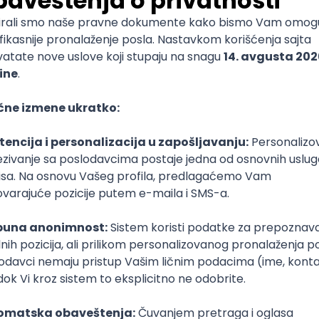
š veštine, gradiš svoj portfolio i reputaciju. Ali upravo to 
reiraš karijeru prema svojim uslovima.
 pritiskom i fleksibilnost
Imaš jasne procedure i rokove, ali obično pritisak dolazi od 
jima nekada imaš malo ili nimalo kontakta i za projekte 
 ili nimalo opipljivosti i smisla.
sak je konstantan, a rokovi su vrlo često “najbrže što može”
zo rešavaš probleme i možeš da radiš u nepredvidivom okr
ni.
Ti sam određuješ dinamiku posla, ali klijenti mogu biti zahtev
otrebna je visoka samodisciplina i sposobnost samomotiva
ni aspekt i kultura rada
Imaš priliku da gradiš profesionalne veze i učestvuješ u ti
 ti je važna stabilna mreža podrške i mentorstvo, ovo je p