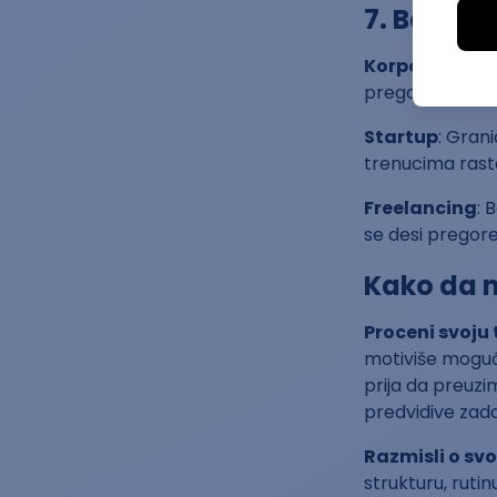
7. Balans
Korporacija
: 
pregorevanjem, 
Startup
: Gran
trenucima rasta i
Freelancing
: 
se desi pregore
Kako da 
Proceni svoju t
motiviše mogućn
prija da preuzim
predvidive zad
Razmisli o svo
strukturu, rutin