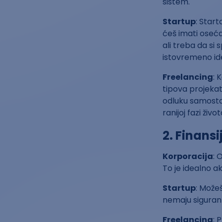
sistem.
Startup
: Start
ćeš imati osećaj
ali treba da si
istovremeno id
Freelancing
: 
tipova projekat
odluku samosta
ranijoj fazi život
2. Finansi
Korporacija
: 
To je idealno ak
Startup
: Možeš
nemaju siguran 
Freelancing
: 