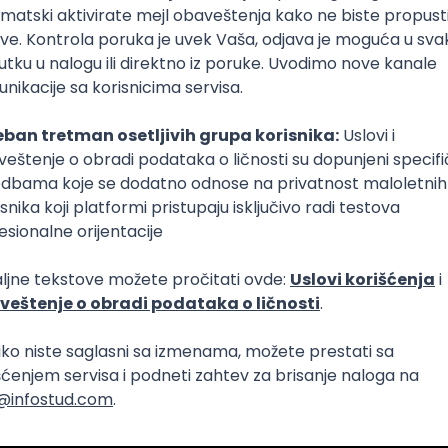
e često mali i blisko povezan. Relacije su intenzivne, ali p
pa. U nekom periodu možeš imati osećaj da te ljude viđaš
elja, partnera.
Rad je uglavnom samostalni, što znači manje društvenih inter
kako želiš da radiš, ali je isto tako kompletna procena sara
, gde su socijalne veštine i emocionalna inteligencija pre
an izbor za sebe.
janje sopstvenom karijerom
Napredovanje je često strukturirano, ali sporije; tvoj lični trud
đeni unutar definisanih okvira.
doprinos direktno utiče na uspeh kompanije i može ubrzati k
anog puta.
Sve zavisi od tebe, kako gradiš portfolio, reputaciju i klijent
š punu kontrolu nad karijerom, ali nosi visoku odgovornost.