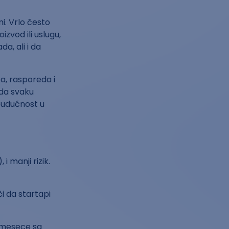
ni. Vrlo često
izvod ili uslugu,
a, ali i da
ta, rasporeda i
 da svaku
budućnost u
i manji rizik.
ači da startapi
i mesece sa