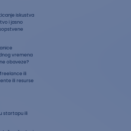
sticanje iskustva
tvo i jasno
i sopstvene
ranice
radnog vremena
ične obaveze?
freelance ili
ente ili resurse
startapu ili