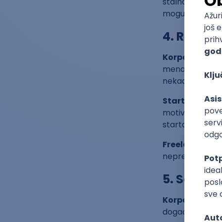
stalno usavršava
mogućnost da k
4. Rad pod
Korporacija
: 
menadžera sa ko
nekada vidiš malo
Startup
: Priti
motiviše da br
startapi su ideal
Freelancing
: 
nepredvidivi. P
5. Socijal
Korporacija
: 
događajima. Ako