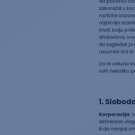
Na početku tvoj
zakoračiš u korp
različite izazove
najbitnija stab
imati bolju pri
afinitetima, vr
da sagledaš pre
razumeš šta bi t
Da bi odlučio k
ovih nekoliko p
1. Slobod
Korporacija
: 
definisane ulog
ili da menjaš s