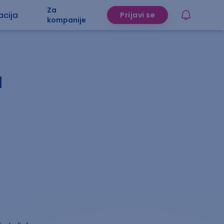
Za
acija
Prijavi se
kompanije
a
i