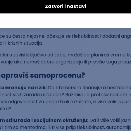
 između posla i privatnog života
Rutina je stabilna, ali ponekad postoji i prekovremeni rad i r
u zavisnosti od industrije, broja zaposlenih i same firme.
ice su često nejasne; očekuje se fleksibilnost i dodatni a
li kriznih situacija.
Balans zavisi isključivo od tebe; možeš da planiraš vreme kak
vanje ako nemaš dobru organizaciju ili previše toga preu
napraviš samoprocenu?
oleranciju na rizik:
Da li te nervira finansijska nestabilnos
ost viših zarada i slobode? Razmisli i o profesionalnom rizi
aš odgovornost za projekte ili rezultate, ili više voliš sigu
atke?
m stilu rada i socijalnom okruženju:
Da li više voliš jas
u i tim sa mentorima, ili ti više prija fleksibilnost, autonom