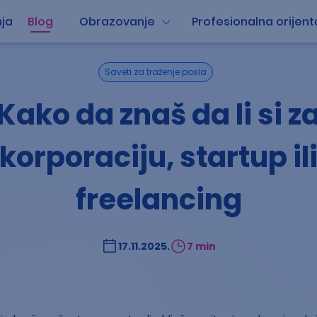
ja
Blog
Obrazovanje
Profesionalna orijent
Saveti za traženje posla
Kako da znaš da li si z
korporaciju, startup il
freelancing
17.11.2025.
7 min