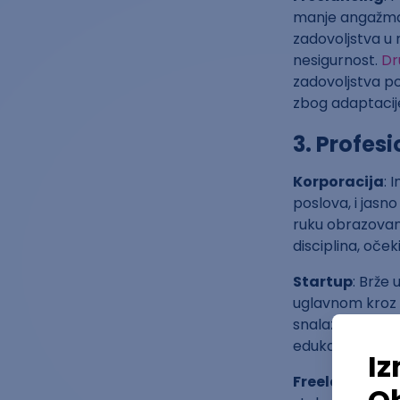
manje angažm
zadovoljstva u 
nesigurnost.
Dr
zadovoljstva p
zbog adaptacij
3. Profesi
Korporacija
: 
poslova, i jasn
ruku obrazovanj
disciplina, oček
Startup
: Brže 
uglavnom kroz di
snalaziš, preuz
edukativan.
Freelancing
: 