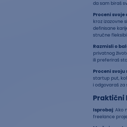
da sam biraš sv
Proceni svoje 
kroz izazovne s
definisane karij
stručne fleksib
Razmisli o bal
privatnog živo
ili preferiraš 
Proceni svoju
startup put, kol
i odgovaraš za 
Praktični
Isprobaj
: Ako 
freelance proje