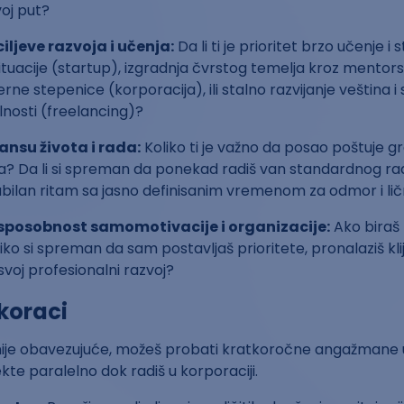
oj put?
ciljeve razvoja i učenja:
Da li ti je prioritet brzo učenje i 
ituacije (startup), izgradnja čvrstog temelja kroz mentors
erne stepenice (korporacija), ili stalno razvijanje veština 
ilnosti (freelancing)?
ansu života i rada:
Koliko ti je važno da posao poštuje g
ta? Da li si spreman da ponekad radiš van standardnog 
stabilan ritam sa jasno definisanim vremenom za odmor i l
 sposobnost samomotivacije i organizacije:
Ako biraš 
iko si spreman da sam postavljaš prioritete, pronalaziš klij
svoj profesionalni razvoj?
 koraci
nije obavezujuće, možeš probati kratkoročne angažmane u 
kte paralelno dok radiš u korporaciji.