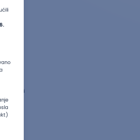
daje
viših
u kojima
. Ako te
uženju,
ni i rokovi
cije.
mskim
lus.