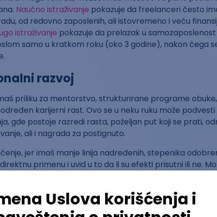
ana.
Naučno istraživanje
pokazuje da freelanceri često ima
radu, od redovno zaposlenih, ali istovremeno i veću finansi
ugo istraživanje
pokazuje da prelazak u samozaposlenost 
oslom samo u kratkom roku (oko 3 godine), nakon čega se
e.
onalni razvoj
Imaš priliku za mentorstvo, strukturirane programe obuke,
o određen karijerni rast. Ovo se u neku ruku može podvest
a, gde postoje razredi rasta, poželjan put koji se prati, 
ivanje, ali i nagrada za postignuto.
učenje, jer imaš manje linija nadređenih, stepenika odobren
rektnu primenu i uvid u to da li su efekti prisutni ili ne. 
meš odgovornost i donosiš odluke. To je intenzivan put, ali
Profesionalni razvoj je tvoj zadatak. Moraš sam da pronalazi