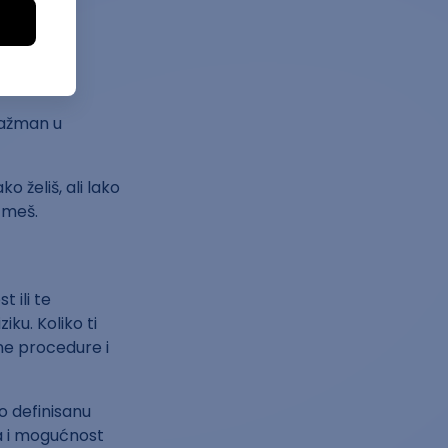
izik za
ngažman u
o želiš, ali lako
zmeš.
t ili te
ku. Koliko ti
rne procedure i
no definisanu
ija i mogućnost