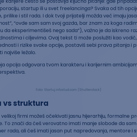
e karijere često se postavlja ključno pitanje: gde pripadaš,
oraciju, startup ili u svet freelancinga? Svaka od tih opci
, prilike i stil rada. I dok tvoji prijatelji možda već imaju ja
ilnost”, “ovde sam sam svoj gazda, bar znam za koga radim
liku da eksperimentišeš nego sada”), važno je da iskreno raz
ednostima i ciljevima. Ovaj tekst ti može poslužiti kao vodi
dnosti i rizike svake opcije, postaviš sebi prava pitanja i 
i najviše ležalo.
oja opcija odgovara tvom karakteru i karijernim ambicija
erspektiva.
Foto: Startuj.infostud.com (Shutterstock)
a vs struktura
U velikoj firmi možeš očekivati jasnu hijerarhiju, formalne p
e. To znači da ćeš verovatno imati manje slobode da sam 
mer rada, ali ćeš imati jasan put napredovanja, mentore i s