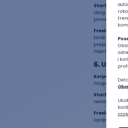
Startup
: Tim j
zbog brzog tem
porodice, prijat
Freelancing
: 
biraš sa kim i 
prepuštena tebi
napraviš isprav
6. Upravl
Korporacija
: 
mogu biti nagra
Startup
: Tvoj 
nema garantov
Freelancing
: 
opcija ako želi