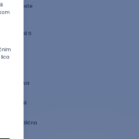
onekad i napete
 više od
akcija, ali ti
dnika
sudni da
 i inicijativa
arijeru, ali
e. Ovo je odlična