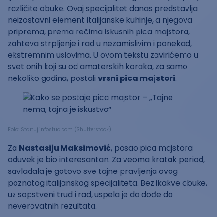
različite obuke. Ovaj specijalitet danas predstavlja
neizostavni element italijanske kuhinje, a njegova
priprema, prema rečima iskusnih pica majstora,
zahteva strpljenje i rad u nezamislivim i ponekad,
ekstremnim uslovima. U ovom tekstu zavirićemo u
svet onih koji su od amaterskih koraka, za samo
nekoliko godina, postali
vrsni pica majstori
.
Foto: Startuj.infostud.com (Shutterstock)
Za
Nastasiju Maksimović
, posao pica majstora
oduvek je bio interesantan. Za veoma kratak period,
savladala je gotovo sve tajne pravljenja ovog
poznatog italijanskog specijaliteta. Bez ikakve obuke,
uz sopstveni trud i rad, uspela je da dođe do
neverovatnih rezultata.