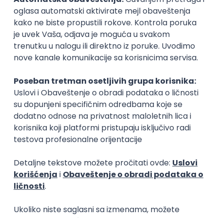
objašnjava Marko.
Prema podacima sa sajta Ginisove knjige rekorda,
najveća pica na svetu iznosila je 1.300 kvadratnih
metara, a za pripremu iste, potrošeno je više od 6
tona testa, više od 2 tone slatkog sosa, skoro 4 tone
sira i oko 630.000 komadića kobasice.
Kopiraj link
Ostavi komentar
Hristina Kovačević