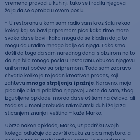
vremena provodi u kuhinji, tako se i rodila njegova
želja da se oproba u ovom poslu.
- U restoranu u kom sam radio sam kroz šalu rekao
kolegi koji se bavi pripremom pice kako time može
svako da se bavi i kako mogu da se kladim da ja to
mogu da uradim mnogo bolje od njega. Tako smo
došli do toga da sam narednog dana, s obzirom na to
da nije bilo mnogo posla u restoranu, obukao njegovu
uniformu i počeo sa pripremom. Tada sam zapravo
shvatio koliko je to jedan kreativan proces, koji
zahteva
mnogo strpljenja i pažnje
. Naravno, moja
pica nije bila ni približna njegovoj. Jeste da sam, zbog
izgubljene opklade, morao da se ošišam na ćelavo, ali
tada se u meni probudio takmičarski duh i želja za
sticanjem znanja i veština – kaže Marko.
Ubrzo nakon opklade, Marko, uz podršku svojih
kolega, odlučuje da završi obuku za pica majstora, a