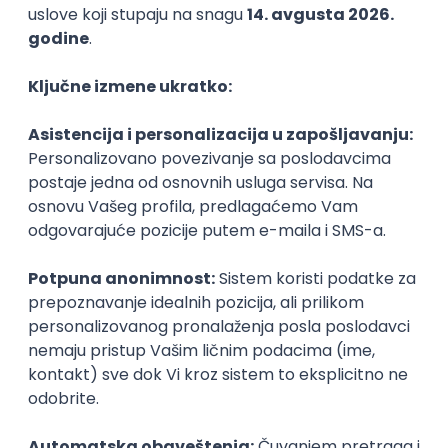
posao nešto čime zaista žele da se bave.
- Iako sam, moram priznati, u početku ovaj posao
podcenio, vremenom sam, radeći kao konobar
shvatio koliko je zapravo zahtevan. Osim što vam je
stalno vruće i što gotovo nikada nemate vremena ni
za toalet, veoma je teško biti konstantno na nogama
12 sati dnevno. Takođe,
ovaj posao zahteva i veliku
koncentraciju i dobru saradnju sa kolegama
,
koja moram priznati, nije uvek prisutna. Ukoliko
odlučite da se bavite ovim poslom, morate da
budete spremni i na takve situacije. Posao je dosta
dinamičan, zanimljiv i može da se zaradi lep novac.
Ako ste veliki gurman kao ja, ne sumnjam da ćete
uživati u ovom poslu, bez obzira na sve mane koje sa
sobom nosi. Odmah da vam kažem,
morate da
budete veoma uporni
. Nećete odmah uspeti sve iz
prvog puta, nisam ni ja.
Budite jaki da prevaziđete
neuspehe, jer je upravo to ključ do uspeha
–