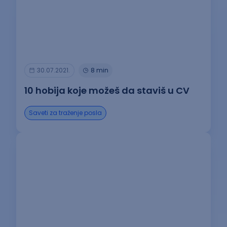
30.07.2021.
8 min
10 hobija koje možeš da staviš u CV
Saveti za traženje posla