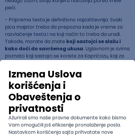
nedugo zatim, svoju karijeru nastavlja pored vrele
peći.
- Priprema testa je definitivno najzahtevnija. Svaki
pica majstor treba da prepozna kada je vreme za
razvlačenje testa i na koji način to treba da uradi.
Takođe, morate da znate
koji sastojci se slažu i
kako doći do savršenog ukusa
. Uglavnom je svima
poznato koji sastojci se koriste za Kaprićozu, koji za
Margaritu, a koji za Vegetarijanu, ali isto tako, važno je
da ti sastojci budu kvalitetni. Često me ljudi pitaju koja
je tajna, kako uspevam da napravim tako dobru picu,
a ja im odgovorim da tajne nema,
„tajna“ je
iskustvo
– ističe Marko.
Dok pica i dalje ostaje omiljeni obrok širom sveta,
retko ko je upoznat sa uslovima rada jednog
majstora koji se bavi njenom pripremom. Priča našeg
sagovonika nudi nam širu sliku o ovom zanatu, a
mnogima može i da pomogne da shvate da li je ovaj