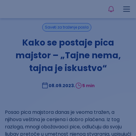
Saveti za traženje posla
Kako se postaje pica
majstor – „Tajne nema,
tajna je iskustvo“
08.09.2023.
5 min
Posao pica majstora danas je veoma tražen, a
njihova veština je cenjena i dobro plaćena. Iz tog
razloga, mnogi obožavaoci pice, odlučuju da svoju
ljubav pretoče u umetnost njenog stvaranja, upisujući