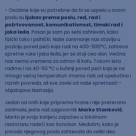
- Osobine koje su potrebne da bi se uspelo u ovom
poslu su
ljubav prema poslu, red, rad i
požrtvovanost, komunikativnost, timski rad i
jaka leđa
. Posao je sam po sebi zahtevan, kako
fizički tako i psihički. Naše zanimanje nas stavlja u
poziciju pored peći koja radi na 400-500°C, zahteva
spretne ruke i jaka leđa, jer se stoji ceo dan. Većina
nas nema vremena za odmor ili kafu. Tokom leta
radimo i na 40-50 °C u kuhinji pored peći koja je na
mnogo većoj temperaturi. Imamo rizik od opekotina i
raznih povreda, ali sve zavisi od naše spretnosti –
objašnjava Nastasija.
Jedan od onih koje priprema hrane i nije preterano
zanimala, jeste naš sagovornik
Marko Stanković
.
Marko je svoju karijeru započeo u lokalnom
restoranu radeći kao konobar. Međutim, kako je
priroda njegovog posla zahtevala da veliki deo