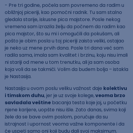
- Pre tri godine, počela sam povremeno da radim u
obližnjoj piceriji, kao pomoćni radnik. Tu sam stalno
gledala starije, iskusne pica majstore. Posle nekog
vremena sam izrazila želju da počnem da radim kao
pica majstor, što su mi i omogućili da pokušam, ali
pošto je obim posla u toj piceriji zaista veliki, ostajao
je neko uz mene prvih dana. Posle tri dana već sam
radila sama, imala sam kvalitet i brzinu, koju nisu imali
ni stariji od mene u tom trenutku, ali ja sam osoba
koja voli da se takmiči. Volim da budem bolja – istakla
je Nastasija.
Nastasija u ovom poslu veliku važnost daje
kolektivu
i timskom duhu
, jer je uz svoje kolege,
veoma brzo
savladala veštine
bacanja testa koje joj, u početku
njene karijere, uopšte nisu išle. Zato danas, svima koji
žele da se bave ovim poslom, poručuje da su
istrajnost i upornost veoma važne komponente i da
će uspeti samo oni koji budu dali svoj maksimum.